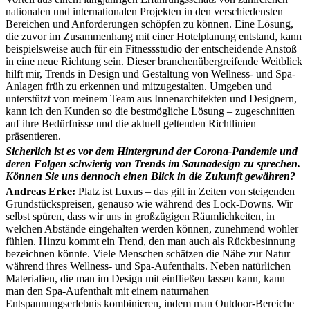
nationalen und internationalen Projekten in den verschiedensten
Bereichen und Anforderungen schöpfen zu können. Eine Lösung,
die zuvor im Zusammenhang mit einer Hotelplanung entstand, kann
beispielsweise auch für ein Fitnessstudio der entscheidende Anstoß
in eine neue Richtung sein. Dieser branchenübergreifende Weitblick
hilft mir, Trends in Design und Gestaltung von Wellness- und Spa-
Anlagen früh zu erkennen und mitzugestalten. Umgeben und
unterstützt von meinem Team aus Innenarchitekten und Designern,
kann ich den Kunden so die bestmögliche Lösung – zugeschnitten
auf ihre Bedürfnisse und die aktuell geltenden Richtlinien –
präsentieren.
Sicherlich ist es vor dem Hintergrund der Corona-Pandemie und
deren Folgen schwierig von Trends im Saunadesign zu sprechen.
Können Sie uns dennoch einen Blick in die Zukunft gewähren?
Andreas Erke:
Platz ist Luxus – das gilt in Zeiten von steigenden
Grundstückspreisen, genauso wie während des Lock-Downs. Wir
selbst spüren, dass wir uns in großzügigen Räumlichkeiten, in
welchen Abstände eingehalten werden können, zunehmend wohler
fühlen. Hinzu kommt ein Trend, den man auch als Rückbesinnung
bezeichnen könnte. Viele Menschen schätzen die Nähe zur Natur
während ihres Wellness- und Spa-Aufenthalts. Neben natürlichen
Materialien, die man im Design mit einfließen lassen kann, kann
man den Spa-Aufenthalt mit einem naturnahen
Entspannungserlebnis kombinieren, indem man Outdoor-Bereiche