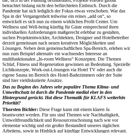
die, sich in der Planung befindenden, Projekte erleben global
betrachtet bislang nicht den befürchteten Einbruch. Durch die
Pandemie hat sich lediglich der Fokus etwas verschoben. War das
Spa in der Vergangenheit teilweise ein reines „add on“, so
entwickelt es sich nun zu einem wirklichen Profit Center. Um
Wellness und Well-being künftig für Gäste entsprechend ihren
individuellen Anforderungen maßgerecht erlebbar zu gestalten,
suchen Projektentwickler, Architekten, Designer und Hotelbetreiber
derzeit gemeinsam nach neuen kreativen Möglichkeiten und
Lösungen. Neben dem gemeinschaftlichen Spa-Bereich, erleben wir
nun zum Beispiel alternativ ein wachsendes Interesse an
multifunktionalen „In-room Wellness“ Konzepten. Die Themen
Schlaf, Fitness und Regeneration gewinnen an Bedeutung. Spezielle
Lichtkonzepte, Work-out-Lösungen via Hotel TV oder auch die
eigene Sauna im Bereich des Hotel-Badezimmers oder der Suite
sind hier vieldiskutierte Ansätze.
Das zu Beginn des Jahres sehr populäre Thema Klima- und
Umweltschutz ist durch die Pandemie medial eher in den
Hintergrund gerückt. Hat diese Thematik für KLAFS weiterhin
Priorität?
Thorsten Bichler:
Diese Frage kann mit einem klaren Ja
beantwortet werden. Für uns sind Themen wie Nachhaltigkeit,
Umweltfreundlichkeit und Ressourcenschonung nach wie vor
elementar wichtig und ein großer Bestandteil unseres täglichen
Arbeitens, sowie in Hinblick auf künftige Entwicklungen relevant.