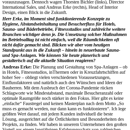
vorauszusagen. Dennoch wagen Thorsten Bichler (links), Director
International Sales, und Andreas Erke (rechts), Head of Interior
Design, einen Blick in die Zukunft.
Herr Erke, im Moment sind funktionierende Konzepte zu
Hygiene, Abstandseinhaltung und Besucherfluss für Hotels,
Sauna- und Bäderbetriebe, Fitnessstudios und zahlreiche weitere
Branchen wichtiger denn je. Die Umsetzung solcher Maßnahmen
im Betriebsalltag ist nicht einfach, weil die Räumlichkeiten oft
nicht dafür gemacht sind. Blicken wir aber vom heutigen
Standpunkt aus in die Zukunft – hinein in neuerbaute Sauna-
und Spa-Anlagen. Wie können Sie heute planerisch und
gestalterisch auf die aktuelle Situation reagieren?
Andreas Erke:
Die Planung und Gestaltung von Spa-Anlagen – ob
in Hotels, Fitnessstudios, inThermen oder in Kreuzfahrtschiffen auf
hoher See – obliegt vielen verschiedenen Voraussetzungen,
Einflussfaktoren und natürlich auch den Wünschen und Ideen der
Bauherren. Mit dem Ausbruch der Corona-Pandemie rücken
Schlagworte wie Mindestabstand, maximale Besucheranzahl oder
optimale Raumgröße noch stärker in den Fokus. Hier gibt es keine
„einfache“ Faustregel und keinen Masterplan nach dem Motto „So
muss es gemacht werden, nur dann kann es funktionieren“. Ich lege
größten Wert darauf, mit jedem Kunden individuell die beste
Lösung, ausgerichtet auf die Örtlichkeiten und Besonderheiten des
Projekts, zu finden. Wir haben in unserem Unternehmen den großen
Vorteil aus einem langjährigen Erfahrungsschatz von zahlreichen