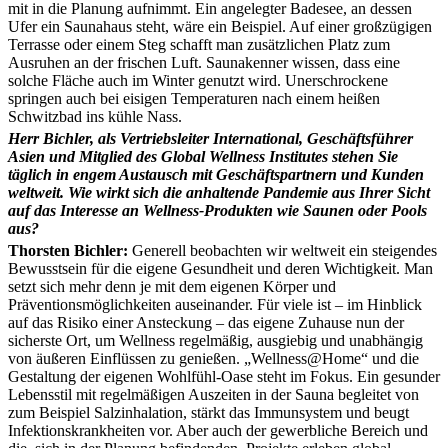
mit in die Planung aufnimmt. Ein angelegter Badesee, an dessen
Ufer ein Saunahaus steht, wäre ein Beispiel. Auf einer großzügigen
Terrasse oder einem Steg schafft man zusätzlichen Platz zum
Ausruhen an der frischen Luft. Saunakenner wissen, dass eine
solche Fläche auch im Winter genutzt wird. Unerschrockene
springen auch bei eisigen Temperaturen nach einem heißen
Schwitzbad ins kühle Nass.
Herr Bichler, als Vertriebsleiter International, Geschäftsführer
Asien und Mitglied des Global Wellness Institutes stehen Sie
täglich in engem Austausch mit Geschäftspartnern und Kunden
weltweit. Wie wirkt sich die anhaltende Pandemie aus Ihrer Sicht
auf das Interesse an Wellness-Produkten wie Saunen oder Pools
aus?
Thorsten Bichler:
Generell beobachten wir weltweit ein steigendes
Bewusstsein für die eigene Gesundheit und deren Wichtigkeit. Man
setzt sich mehr denn je mit dem eigenen Körper und
Präventionsmöglichkeiten auseinander. Für viele ist – im Hinblick
auf das Risiko einer Ansteckung – das eigene Zuhause nun der
sicherste Ort, um Wellness regelmäßig, ausgiebig und unabhängig
von äußeren Einflüssen zu genießen. „Wellness@Home“ und die
Gestaltung der eigenen Wohlfühl-Oase steht im Fokus. Ein gesunder
Lebensstil mit regelmäßigen Auszeiten in der Sauna begleitet von
zum Beispiel Salzinhalation, stärkt das Immunsystem und beugt
Infektionskrankheiten vor. Aber auch der gewerbliche Bereich und