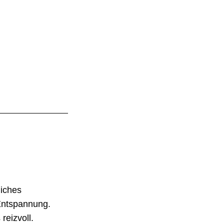
liches
 Entspannung.
eizvoll.