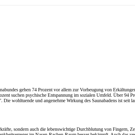
aunabundes gehen 74 Prozent vor allem zur Vorbeugung von Erkältunge
Prozent suchen psychische Entspannung im sozialen Umfeld. Über 94 Pr
”. Die wohltuende und angenehme Wirkung des Saunabadens ist seit l
rkräfte, sondern auch die lebenswichtige Durchblutung von Fingern, Z
nkheitserreger im Nasen-Rachen-Raum besser bekämpft. Auch das veg