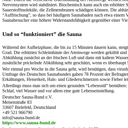
Nervensystem wird stabilisiert. Biochemisch kann auch ein erhöhter 
Sauerstoffmoleküle, die Zellmembranen schädigen können. Die abhär
“Auffrischung”, so dass bei häufigem Saunabaden nach etwa einem Vier
Saunabesucher eine höhere Widerstandsfähigkeit gegenüber einer Vie
Und so “funktioniert” die Sauna
Während der Aufheizphase, die bis zu 15 Minuten dauern kann, steigt
Grad. Die erhitzten Schleimhäute der Atemwege werden gekühlt und di
Abkühlung zunächst an der frischen Luft und dann mit kaltem Wasser 
zusätzliche prickelnde Abkühlung sehr geschätzt, wenn es überhaupt 
Wer einmal pro Woche in die Sauna geht, wird bestätigen, dass viru
Umfrage des Deutschen Saunabundes gaben 78 Prozent der Befragten 
Erkältungen, Heiserkeit, Hals- und Gliederschmerzen sowie Fieber leid
Allerdings muss man sich um einen gesunden “Lebensstil” bemühen: ei
Schlaf, viel Wasser und vor allem eine gute Lebenseinstellung.
Deutscher Sauna-Bund e.V.
Meisenstraße 83
33607 Bielefeld, Deutschland
+49 521 966790
info@sauna-bund.de
https://www.sauna-bund.de