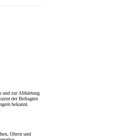
n und zur Abhärtung
ozent der Befragten
angem bekannt.
ehen, Ohren und
etative