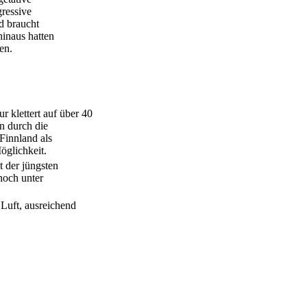
gressive
d braucht
hinaus hatten
en.
 klettert auf über 40
n durch die
Finnland als
öglichkeit.
 der jüngsten
noch unter
 Luft, ausreichend