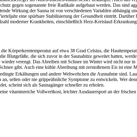
Schutz gegen sogenannte freie Radikale aufgebaut werden. Das sind ag
tende Wirkung der Sauna ist von verschiedenen Variablen abhängig un
teljahr eine spürbare Stabilisierung der Gesundheit eintritt. Darüber 
lzahl moderner Krankheiten, einschließlich Herz-Kreislauf-Erkrankung
 die Körperkerntemperatur auf etwa 38 Grad Celsius, die Hauttemperatur
e Blutgefäße, die sich zuvor in der Saunahitze geweitet hatten, werde
wieder verengt. Das Abreiben mit Schnee im Winter wird nicht nur in 
Schnee gibt. Auch eine kühle Abreibung mit zerstoßenem Eis ist eine M
sbedingte Erkältungen und andere Wehwehchen die Ausnahme sind. Laut
an, selten oder nie grippeähnliche Symptome zu entwickeln. Wer den
et, scheint sich als Saunagänger schneller zu erholen.
ne vitaminreiche Vollwertkost, leichter Ausdauersport an der frischen