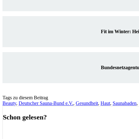
Fit im Winter: He
Bundesnetzagentu
Tags zu diesem Beitrag
Beauty
,
Deutscher Sauna-Bund e.V.
,
Gesundheit
,
Haut
,
Saunabaden
,
Schon gelesen?