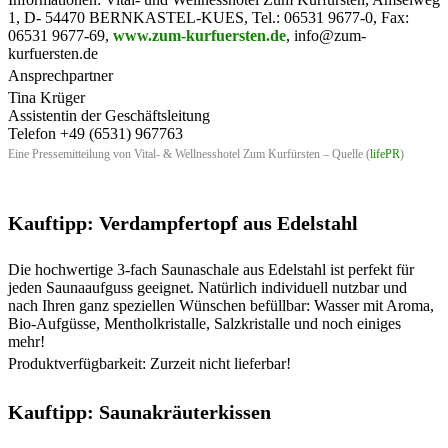
1, D- 54470 BERNKASTEL-KUES, Tel.: 06531 9677-0, Fax:
06531 9677-69,
www.zum-kurfuersten.de
, info@zum-
kurfuersten.de
Ansprechpartner
Tina Krüger
Assistentin der Geschäftsleitung
Telefon +49 (6531) 967763
Eine Pressemitteilung von Vital- & Wellnesshotel Zum Kurfürsten – Quelle (
lifePR
)
Kauftipp: Verdampfertopf aus Edelstahl
Die hochwertige 3-fach Saunaschale aus Edelstahl ist perfekt für
jeden Saunaaufguss geeignet. Natürlich individuell nutzbar und
nach Ihren ganz speziellen Wünschen befüllbar: Wasser mit Aroma,
Bio-Aufgüsse, Mentholkristalle, Salzkristalle und noch einiges
mehr!
Produktverfügbarkeit: Zurzeit nicht lieferbar!
Kauftipp: Saunakräuterkissen