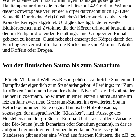
Während eines zehn- bis 15-minütigen Saunagangs steigt die
Hauttemperatur durch die trockene Hitze auf 42 Grad an. Während
dieser Schwitzphase verliert der Körper durchschnittlich 1,5 Liter
Schweiß. Durch eine Art (künstliches) Fieber werden dabei viele
Krankheitserreger abgetötet. Und gleichzeitig bildet er weiße
Blutkörperchen und Zytokine, die der Körper dringend braucht, um
den im Frühjahr drohenden Erkältungs- und Grippeviren Einhalt
gebieten zu können. Quasi nebenbei entsorgt der Körper durch den
Feuchtigkeitsverlust offenbar die Rückstände von Alkohol, Nikotin
und Koffein oder Drogen.
Von der finnischen Sauna bis zum Sanarium
“Für ein Vital- und Wellness-Resort gehören zahlreiche Saunen und
Dampfbäder eigentlich zum Standardangebot. Allerdings: im “Zum
Kurfürsten” auf einem besonders hohen Niveau”, sagt Privathotelier
Heiner Buckermann. So wurden in einer letzten Baumaßnahme im
letzten Jahr zwei neue Großraum-Saunen im erweiterten Spa in
Betrieb genommen. Eine original finnische Holzofensauna,
sozusagen der anspruchsvolle “Klassiker”, nach Aussage des
Herstellers eine der größten in Europa. Und – als sanftere Variante –
eine Bio-Sauna (auch Danarium oder Sanarium genannt), in der es
aufgrund der niedrigeren Temperaturen keine Aufgüsse gibt.
Stattdessen gibt es aber eine Wand aus frischen Kräutern, die z.B. zu