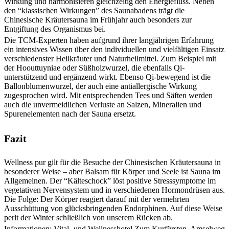
Wirkung und harmonisieren gleichzeitig den Energiefluss. Neben
den “klassischen Wirkungen” des Saunabadens trägt die
Chinesische Kräutersauna im Frühjahr auch besonders zur
Entgiftung des Organismus bei.
Die TCM-Experten haben aufgrund ihrer langjährigen Erfahrung
ein intensives Wissen über den individuellen und vielfältigen Einsatz
verschiedenster Heilkräuter und Naturheilmittel. Zum Beispiel mit
der Hoouttuyniae oder Süßholzwurzel, die ebenfalls Qi-
unterstützend und ergänzend wirkt. Ebenso Qi-bewegend ist die
Ballonblumenwurzel, der auch eine antiallergische Wirkung
zugesprochen wird. Mit entsprechenden Tees und Säften werden
auch die unvermeidlichen Verluste an Salzen, Mineralien und
Spurenelementen nach der Sauna ersetzt.
Fazit
Wellness pur gilt für die Besuche der Chinesischen Kräutersauna in
besonderer Weise – aber Balsam für Körper und Seele ist Sauna im
Allgemeinen. Der “Kälteschock” löst positive Stresssymptome im
vegetativen Nervensystem und in verschiedenen Hormondrüsen aus.
Die Folge: Der Körper reagiert darauf mit der vermehrten
Ausschüttung von glücksbringenden Endorphinen. Auf diese Weise
perlt der Winter schließlich von unserem Rücken ab.
Informationen: Vital- und Wellnesshotel Zum Kurfürsten, Amselweg