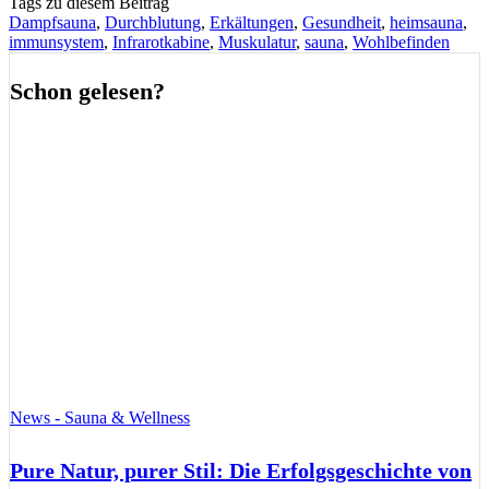
Tags zu diesem Beitrag
Dampfsauna
,
Durchblutung
,
Erkältungen
,
Gesundheit
,
heimsauna
,
immunsystem
,
Infrarotkabine
,
Muskulatur
,
sauna
,
Wohlbefinden
Schon gelesen?
News - Sauna & Wellness
Pure Natur, purer Stil: Die Erfolgsgeschichte von