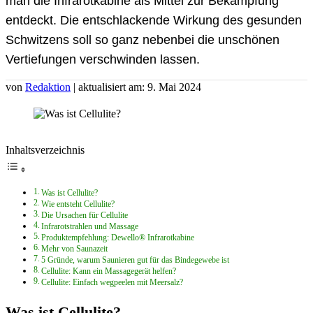
man die Infrarotkabine als Mittel zur Bekämpfung
entdeckt. Die entschlackende Wirkung des gesunden
Schwitzens soll so ganz nebenbei die unschönen
Vertiefungen verschwinden lassen.
von
Redaktion
| aktualisiert am: 9. Mai 2024
Inhaltsverzeichnis
Was ist Cellulite?
Wie entsteht Cellulite?
Die Ursachen für Cellulite
Infrarotstrahlen und Massage
Produktempfehlung: Dewello® Infrarotkabine
Mehr von Saunazeit
5 Gründe, warum Saunieren gut für das Bindegewebe ist
Cellulite: Kann ein Massagegerät helfen?
Cellulite: Einfach wegpeelen mit Meersalz?
Was ist Cellulite?