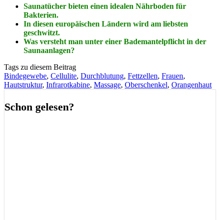
Saunatücher bieten einen idealen Nährboden für
Bakterien.
In diesen europäischen Ländern wird am liebsten
geschwitzt.
Was versteht man unter einer Bademantelpflicht in der
Saunaanlagen?
Tags zu diesem Beitrag
Bindegewebe
,
Cellulite
,
Durchblutung
,
Fettzellen
,
Frauen
,
Hautstruktur
,
Infrarotkabine
,
Massage
,
Oberschenkel
,
Orangenhaut
Schon gelesen?