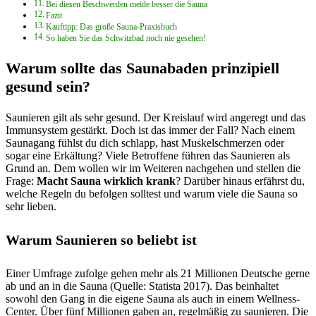
Bei diesen Beschwerden meide besser die Sauna
Fazit
Kauftipp: Das große Sauna-Praxisbuch
So haben Sie das Schwitzbad noch nie gesehen!
Warum sollte das Saunabaden prinzipiell
gesund sein?
Saunieren gilt als sehr gesund. Der Kreislauf wird angeregt und das
Immunsystem gestärkt. Doch ist das immer der Fall? Nach einem
Saunagang fühlst du dich schlapp, hast Muskelschmerzen oder
sogar eine Erkältung? Viele Betroffene führen das Saunieren als
Grund an. Dem wollen wir im Weiteren nachgehen und stellen die
Frage:
Macht Sauna wirklich krank
? Darüber hinaus erfährst du,
welche Regeln du befolgen solltest und warum viele die Sauna so
sehr lieben.
Warum Saunieren so beliebt ist
Einer Umfrage zufolge gehen mehr als 21 Millionen Deutsche gerne
ab und an in die Sauna (Quelle: Statista 2017). Das beinhaltet
sowohl den Gang in die eigene Sauna als auch in einem Wellness-
Center. Über fünf Millionen gaben an, regelmäßig zu saunieren. Die