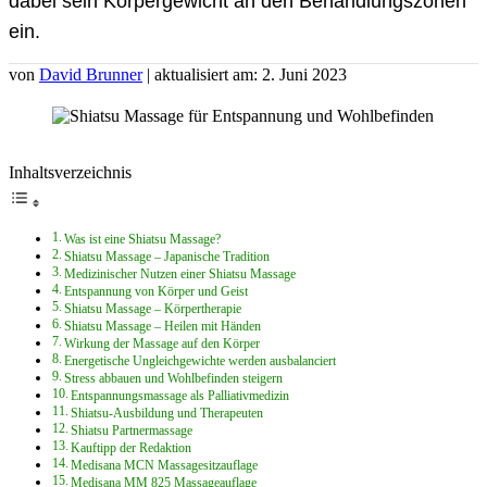
dabei sein Körpergewicht an den Behandlungszonen
ein.
von
David Brunner
| aktualisiert am: 2. Juni 2023
Inhaltsverzeichnis
Was ist eine Shiatsu Massage?
Shiatsu Massage – Japanische Tradition
Medizinischer Nutzen einer Shiatsu Massage
Entspannung von Körper und Geist
Shiatsu Massage – Körpertherapie
Shiatsu Massage – Heilen mit Händen
Wirkung der Massage auf den Körper
Energetische Ungleichgewichte werden ausbalanciert
Stress abbauen und Wohlbefinden steigern
Entspannungsmassage als Palliativmedizin
Shiatsu-Ausbildung und Therapeuten
Shiatsu Partnermassage
Kauftipp der Redaktion
Medisana MCN Massagesitzauflage
Medisana MM 825 Massageauflage