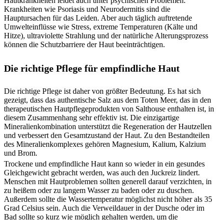
Hautkrankheiten leidet auch unter psychischen Problemen.
Krankheiten wie Psoriasis und Neurodermitis sind die
Hauptursachen für das Leiden. Aber auch täglich auftretende
Umwelteinflüsse wie Stress, extreme Temperaturen (Kälte und
Hitze), ultraviolette Strahlung und der natürliche Alterungsprozess
können die Schutzbarriere der Haut beeinträchtigen.
Die richtige Pflege für empfindliche Haut
Die richtige Pflege ist daher von größter Bedeutung. Es hat sich
gezeigt, dass das authentische Salz aus dem Toten Meer, das in den
therapeutischen Hautpflegeprodukten von Salthouse enthalten ist, in
diesem Zusammenhang sehr effektiv ist. Die einzigartige
Mineralienkombination unterstützt die Regeneration der Hautzellen
und verbessert den Gesamtzustand der Haut. Zu den Bestandteilen
des Mineralienkomplexes gehören Magnesium, Kalium, Kalzium
und Brom.
Trockene und empfindliche Haut kann so wieder in ein gesundes
Gleichgewicht gebracht werden, was auch den Juckreiz lindert.
Menschen mit Hautproblemen sollten generell darauf verzichten, in
zu heißem oder zu langem Wasser zu baden oder zu duschen.
Außerdem sollte die Wassertemperatur möglichst nicht höher als 35
Grad Celsius sein. Auch die Verweildauer in der Dusche oder im
Bad sollte so kurz wie möglich gehalten werden, um die