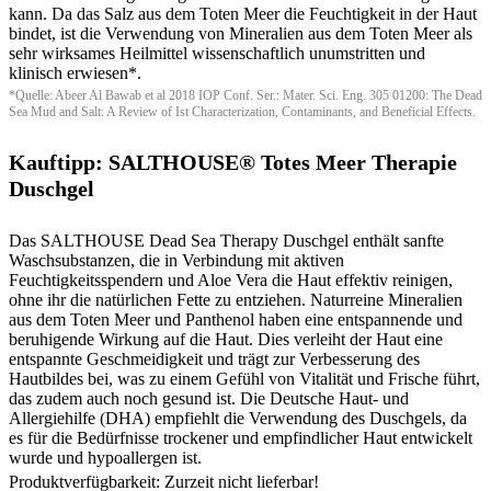
kann. Da das Salz aus dem Toten Meer die Feuchtigkeit in der Haut
bindet, ist die Verwendung von Mineralien aus dem Toten Meer als
sehr wirksames Heilmittel wissenschaftlich unumstritten und
klinisch erwiesen*.
*Quelle: Abeer Al Bawab et al 2018 IOP Conf. Ser.: Mater. Sci. Eng. 305 01200: The Dead
Sea Mud and Salt: A Review of Ist Characterization, Contaminants, and Beneficial Effects.
Kauftipp: SALTHOUSE® Totes Meer Therapie
Duschgel
Das SALTHOUSE Dead Sea Therapy Duschgel enthält sanfte
Waschsubstanzen, die in Verbindung mit aktiven
Feuchtigkeitsspendern und Aloe Vera die Haut effektiv reinigen,
ohne ihr die natürlichen Fette zu entziehen. Naturreine Mineralien
aus dem Toten Meer und Panthenol haben eine entspannende und
beruhigende Wirkung auf die Haut. Dies verleiht der Haut eine
entspannte Geschmeidigkeit und trägt zur Verbesserung des
Hautbildes bei, was zu einem Gefühl von Vitalität und Frische führt,
das zudem auch noch gesund ist. Die Deutsche Haut- und
Allergiehilfe (DHA) empfiehlt die Verwendung des Duschgels, da
es für die Bedürfnisse trockener und empfindlicher Haut entwickelt
wurde und hypoallergen ist.
Produktverfügbarkeit: Zurzeit nicht lieferbar!