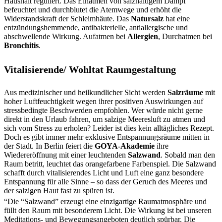
Haushalt reguliert. Das Einatmen von salzhaltigem Dampf
befeuchtet und durchblutet die Atemwege und erhöht die
Widerstandskraft der Schleimhäute. Das
Natursalz
hat eine
entzündungshemmende, antibakterielle, antiallergische und
abschwellende Wirkung. Aufatmen bei
Allergien
, Durchatmen bei
Bronchitis
.
Vitalisierende/ Wohltat Raumgestaltung
Aus medizinischer und heilkundlicher Sicht werden
Salzräume
mit
hoher Luftfeuchtigkeit wegen ihrer positiven Auswirkungen auf
stressbedingte Beschwerden empfohlen. Wer würde nicht gerne
direkt in den Urlaub fahren, um salzige Meeresluft zu atmen und
sich vom Stress zu erholen? Leider ist dies kein alltägliches Rezept.
Doch es gibt immer mehr exklusive Entspannungsräume mitten in
der Stadt. In Berlin feiert die
GOYA-Akademie
ihre
Wiedereröffnung mit einer leuchtenden
Salzwand
. Sobald man den
Raum betritt, leuchtet das orangefarbene Farbenspiel. Die Salzwand
schafft durch vitalisierendes Licht und Luft eine ganz besondere
Entspannung für alle Sinne – so dass der Geruch des Meeres und
der salzigen Haut fast zu spüren ist.
“Die “Salzwand” erzeugt eine einzigartige Raumatmosphäre und
füllt den Raum mit besonderem Licht. Die Wirkung ist bei unseren
Meditations- und Bewegungsangeboten deutlich spürbar. Die