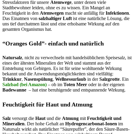
Stressfaktoren für unsere
Atemwege
, unter denen viele
Stadtbewohner leiden, ohne es zu wissen. Ein Mangel an
Feuchtigkeit in den
Atemwegen
macht sie anfällig für
Infektionen
.
Das Einatmen von
salzhaltiger Luft
ist eine natürliche Lösung, die
uns tief durchatmen lässt und eine erholsame Wirkung auf den
gesamten Organismus hat.
“Oranges Gold”- einfach und natürlich
Natursalz
, nicht zu verwechseln mit handelsüblichem Speisesalz, ist
eines der ältesten Mineralien der Welt und stammt aus der
Entstehung von Gebirgen. Es ist für seine wohltuende Wirkung
bekannt und die Anwendungsmöglichkeiten sind vielfältig:
Trinkkur
,
Nasenspülung
,
Wellnessurlaub
in der
Salzgrotte
. Ein
Salzbad (bei Amazon)
– ob im
Toten Meer
oder in der eigenen
Badewanne
– hat eine beruhigende und entspannende Wirkung.
Feuchtigkeit für Haut und Atmung
Salz
versorgt die
Haut
und die
Atmung
mit
Feuchtigkeit und
Mineralien
. Der hohe Gehalt an
Hydrogencarbonat-Ionen
im
Natursalz wirkt als natürlicher “Säurepuffer”, der den Säure-Basen-