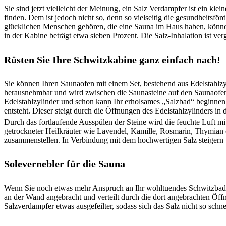
Sie sind jetzt vielleicht der Meinung, ein Salz Verdampfer ist ein k
finden. Dem ist jedoch nicht so, denn so vielseitig die gesundheitsfö
glücklichen Menschen gehören, die eine Sauna im Haus haben, könne
in der Kabine beträgt etwa sieben Prozent. Die Salz-Inhalation ist v
Rüsten Sie Ihre Schwitzkabine ganz einfach nach!
Sie können Ihren Saunaofen mit einem Set, bestehend aus Edelstahlzyl
herausnehmbar und wird zwischen die Saunasteine auf den Saunaofen ge
Edelstahlzylinder und schon kann Ihr erholsames „Salzbad“ beginne
entsteht. Dieser steigt durch die Öffnungen des Edelstahlzylinders in
Durch das fortlaufende Ausspülen der Steine wird die feuchte Luft mit
getrockneter Heilkräuter wie Lavendel, Kamille, Rosmarin, Thymian 
zusammenstellen. In Verbindung mit dem hochwertigen Salz steigern
Solevernebler für die Sauna
Wenn Sie noch etwas mehr Anspruch an Ihr wohltuendes Schwitzbad st
an der Wand angebracht und verteilt durch die dort angebrachten Öf
Salzverdampfer etwas ausgefeilter, sodass sich das Salz nicht so schnel