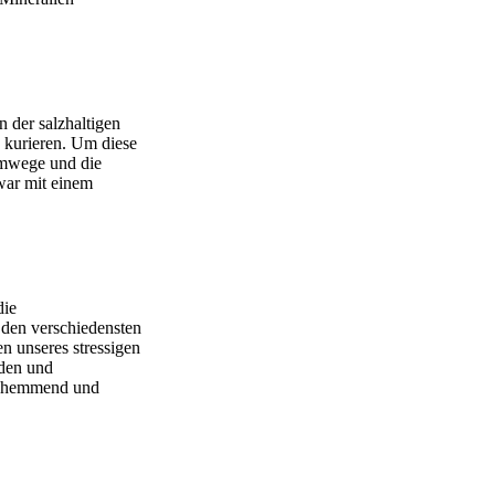
 der salzhaltigen
u kurieren. Um diese
emwege und die
war mit einem
die
 den verschiedensten
 unseres stressigen
rden und
ngshemmend und