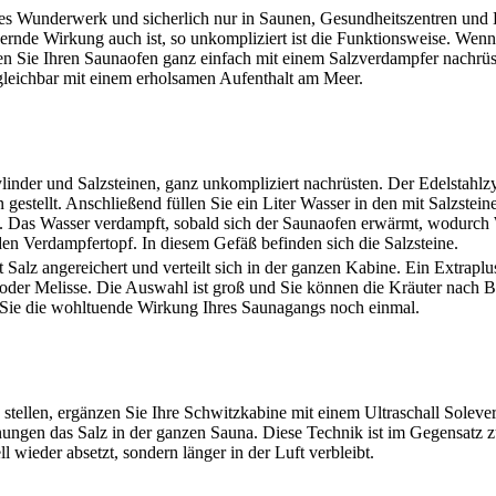
leines Wunderwerk und sicherlich nur in Saunen, Gesundheitszentren und
rdernde Wirkung auch ist, so unkompliziert ist die Funktionsweise. Wen
n Sie Ihren Saunaofen ganz einfach mit einem Salzverdampfer nachrüs
ergleichbar mit einem erholsamen Aufenthalt am Meer.
inder und Salzsteinen, ganz unkompliziert nachrüsten. Der Edelstahlzyl
stellt. Anschließend füllen Sie ein Liter Wasser in den mit Salzsteine
n. Das Wasser verdampft, sobald sich der Saunaofen erwärmt, wodurc
 den Verdampfertopf. In diesem Gefäß befinden sich die Salzsteine.
 Salz angereichert und verteilt sich in der ganzen Kabine. Ein Extrapl
oder Melisse. Die Auswahl ist groß und Sie können die Kräuter nach B
 Sie die wohltuende Wirkung Ihres Saunagangs noch einmal.
ellen, ergänzen Sie Ihre Schwitzkabine mit einem Ultraschall Solever
fnungen das Salz in der ganzen Sauna. Diese Technik ist im Gegensatz 
l wieder absetzt, sondern länger in der Luft verbleibt.