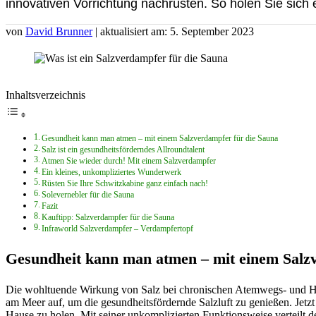
innovativen Vorrichtung nachrüsten. So holen Sie sic
von
David Brunner
| aktualisiert am: 5. September 2023
Inhaltsverzeichnis
Gesundheit kann man atmen – mit einem Salzverdampfer für die Sauna
Salz ist ein gesundheitsförderndes Allroundtalent
Atmen Sie wieder durch! Mit einem Salzverdampfer
Ein kleines, unkompliziertes Wunderwerk
Rüsten Sie Ihre Schwitzkabine ganz einfach nach!
Solevernebler für die Sauna
Fazit
Kauftipp: Salzverdampfer für die Sauna
Infraworld Salzverdampfer – Verdampfertopf
Gesundheit kann man atmen – mit einem Salz
Die wohltuende Wirkung von Salz bei chronischen Atemwegs- und Haut
am Meer auf, um die gesundheitsfördernde Salzluft zu genießen. Jetz
Hause zu holen. Mit seiner unkomplizierten Funktionsweise verteilt