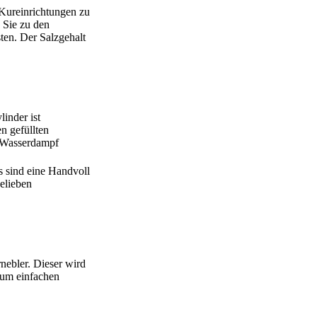
 Kureinrichtungen zu
n Sie zu den
ten. Der Salzgehalt
inder ist
n gefüllten
h Wasserdampf
us sind eine Handvoll
elieben
nebler. Dieser wird
zum einfachen