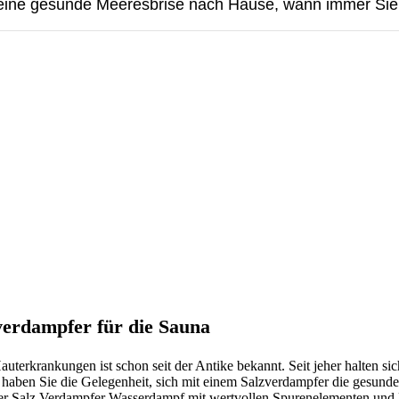
h eine gesunde Meeresbrise nach Hause, wann immer Sie
verdampfer für die Sauna
erkrankungen ist schon seit der Antike bekannt. Seit jeher halten s
t haben Sie die Gelegenheit, sich mit einem Salzverdampfer die gesund
 der Salz Verdampfer Wasserdampf mit wertvollen Spurenelementen und