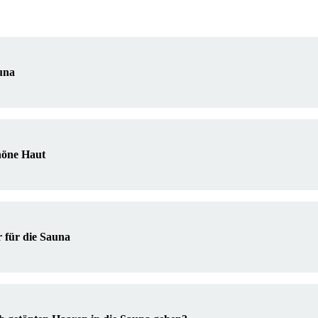
una
höne Haut
r für die Sauna