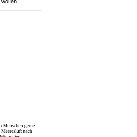
 wollen.
ich Menschen gerne
e Meeresluft nach
 Mineralien