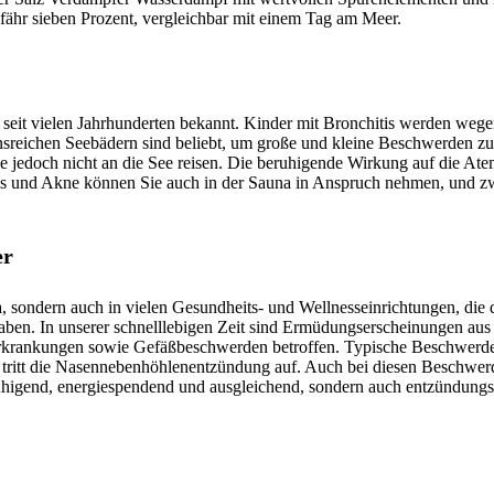
efähr sieben Prozent, vergleichbar mit einem Tag am Meer.
 seit vielen Jahrhunderten bekannt. Kinder mit Bronchitis werden wegen
ionsreichen Seebädern sind beliebt, um große und kleine Beschwerden z
e jedoch nicht an die See reisen. Die beruhigende Wirkung auf die At
is und Akne können Sie auch in der Sauna in Anspruch nehmen, und z
er
a, sondern auch in vielen Gesundheits- und Wellnesseinrichtungen, die 
ben. In unserer schnelllebigen Zeit sind Ermüdungserscheinungen aus
erkrankungen sowie Gefäßbeschwerden betroffen. Typische Beschwerden
g tritt die Nasennebenhöhlenentzündung auf. Auch bei diesen Beschwe
beruhigend, energiespendend und ausgleichend, sondern auch entzündu