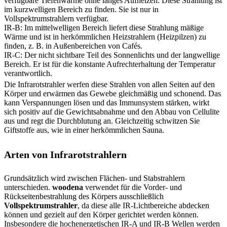
verfügbare Tiefenwärme ohne langes Aufheizen. Diese Strahlung ist
im kurzwelligen Bereich zu finden. Sie ist nur in
Vollspektrumstrahlern verfügbar.
IR-B: Im mittelwelligen Bereich liefert diese Strahlung mäßige
Wärme und ist in herkömmlichen Heizstrahlern (Heizpilzen) zu
finden, z. B. in Außenbereichen von Cafés.
IR-C: Der nicht sichtbare Teil des Sonnenlichts und der langwellige
Bereich. Er ist für die konstante Aufrechterhaltung der Temperatur
verantwortlich.
Die Infrarotstrahler werfen diese Strahlen von allen Seiten auf den
Körper und erwärmen das Gewebe gleichmäßig und schonend. Das
kann Verspannungen lösen und das Immunsystem stärken, wirkt
sich positiv auf die Gewichtsabnahme und den Abbau von Cellulite
aus und regt die Durchblutung an. Gleichzeitig schwitzen Sie
Giftstoffe aus, wie in einer herkömmlichen Sauna.
Arten von Infrarotstrahlern
Grundsätzlich wird zwischen Flächen- und Stabstrahlern
unterschieden.
woodena
verwendet für die Vorder- und
Rückseitenbestrahlung des Körpers ausschließlich
Vollspektrumstrahler
, da diese alle IR-Lichtbereiche abdecken
können und gezielt auf den Körper gerichtet werden können.
Insbesondere die hochenergetischen IR-A und IR-B Wellen werden