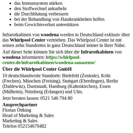
das Immunsystem stärken
den Stoffwechsel ankurbeln
die Durchblutung verbessern
bei der Behandlung von Hautkrankheiten helfen
beim Gewichtsverlust unterstützen
Infrarotkabinen von
woodena
werden in Deutschland exklusiv über
das
Whirlpool Center
vertrieben. Das Whirlpool Center ist mit
seinen zehn Standorten in ganz Deutschland immer in Ihrer Nähe.
Auf dieser Seite können Sie sich über die
Infrarotkabinen
von
woodena
informieren:
https://whirlpool-
center.de/infrarotkabinen/woodena-sanasense/
Über die Whirlpool Center GmbH
10 deutschlandweite Standorte: Bielefeld (Zentrale), Köln
(Frechen), München (Freising), Stuttgart (Eberdingen), Berlin
(Dahlewitz), Darmstadt, Hamburg (Kaltenkirchen), Essen
(Mülheim), Nürnberg (Erlangen) und Ulm.
Jetzt beraten lassen: 0521 546 794 80
Ansprechpartner
Florian Öttking
Head of Marketing & Sales
Marketing & Sales
Telefon 052154679482