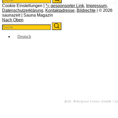
for:
Cookie Einstellungen |
*= gesponsorter Link
,
Impressum
,
Datenschutzerklärung
,
Kontaktadresse
,
Bildrechte
| © 2026
saunazeit | Sauna Magazin
Nach Oben
Search
Search
for:
Deutsch
Bild: Whirlpool Center GmbH / li