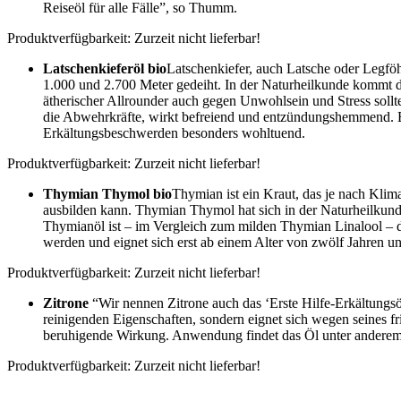
Reiseöl für alle Fälle”, so Thumm.
Produktverfügbarkeit: Zurzeit nicht lieferbar!
Latschenkieferöl bio
Latschenkiefer, auch Latsche oder Legfö
1.000 und 2.700 Meter gedeiht. In der Naturheilkunde kommt da
ätherischer Allrounder auch gegen Unwohlsein und Stress sollte
die Abwehrkräfte, wirkt befreiend und entzündungshemmend. Ein
Erkältungsbeschwerden besonders wohltuend.
Produktverfügbarkeit: Zurzeit nicht lieferbar!
Thymian Thymol bio
Thymian ist ein Kraut, das je nach Klim
ausbilden kann. Thymian Thymol hat sich in der Naturheilkund
Thymianöl ist – im Vergleich zum milden Thymian Linalool – d
werden und eignet sich erst ab einem Alter von zwölf Jahren u
Produktverfügbarkeit: Zurzeit nicht lieferbar!
Zitrone
“Wir nennen Zitrone auch das ‘Erste Hilfe-Erkältungsöl
reinigenden Eigenschaften, sondern eignet sich wegen seines 
beruhigende Wirkung. Anwendung findet das Öl unter anderem
Produktverfügbarkeit: Zurzeit nicht lieferbar!