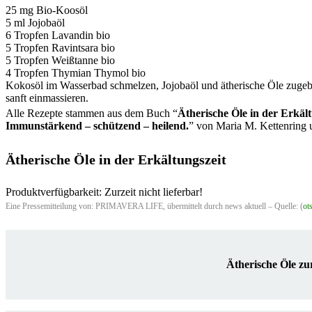
25 mg Bio-Koosöl
5 ml Jojobaöl
6 Tropfen Lavandin bio
5 Tropfen Ravintsara bio
5 Tropfen Weißtanne bio
4 Tropfen Thymian Thymol bio
Kokosöl im Wasserbad schmelzen, Jojobaöl und ätherische Öle zugeben
sanft einmassieren.
Alle Rezepte stammen aus dem Buch “
Ätherische Öle in der Erkält
Immunstärkend – schützend – heilend.
” von Maria M. Kettenring
Ätherische Öle in der Erkältungszeit
Produktverfügbarkeit: Zurzeit nicht lieferbar!
Eine Pressemitteilung von: PRIMAVERA LIFE, übermittelt durch news aktuell – Quelle: (
ot
Ätherische Öle z