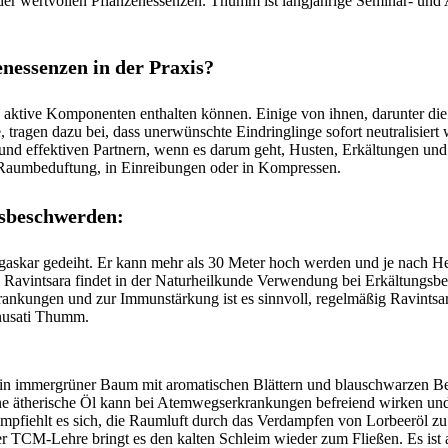
der wertvollen Pflanzenessenzen. Thumm ist langjährige Seminar- und 
nessenzen in der Praxis?
 aktive Komponenten enthalten können. Einige von ihnen, darunter die
ragen dazu bei, dass unerwünschte Eindringlinge sofort neutralisiert 
 und effektiven Partnern, wenn es darum geht, Husten, Erkältungen un
h Raumbeduftung, in Einreibungen oder in Kompressen.
ngsbeschwerden
:
gaskar gedeiht. Er kann mehr als 30 Meter hoch werden und je nach H
Ravintsara findet in der Naturheilkunde Verwendung bei Erkältungsb
nkungen und zur Immunstärkung ist es sinnvoll, regelmäßig Ravintsar
nusati Thumm.
ein immergrüner Baum mit aromatischen Blättern und blauschwarzen Be
ne ätherische Öl kann bei Atemwegserkrankungen befreiend wirken und 
fiehlt es sich, die Raumluft durch das Verdampfen von Lorbeeröl zu 
er TCM-Lehre bringt es den kalten Schleim wieder zum Fließen. Es ist 