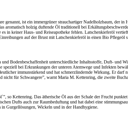
hre genannt, ist ein immergrüner strauchartiger Nadelholzbaum, der in
s aromatisch holzig duftende Öl traditionell bei Erkältungsbeschwerd
 es in keiner Haus- und Reiseapotheke fehlen. Latschenkieferöl vertieft
reibungen auf der Brust mit Latschenkieferöl in einen Bio Pflegeöl s
a und Bodenbeschaffenheit unterschiedliche Inhaltsstoffe, Duft- und Wi
e speziell bei Erkrankungen der unteren Atemwege und Infekten bewähr
eutlicher immunstärkend und hat schmerzlindernde Wirkung. Er darf nu
nd nicht für Schwangere”, warnt Maria M. Kettenring, die zweite Bucha
`”, so Kettenring. Das ätherische Öl aus der Schale der Frucht punktet 
frischen Dufts auch zur Raumbeduftung und hat dabei eine stimmungsau
 in Gurgellösungen, Wickeln und in der Handhygiene.