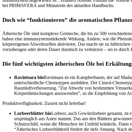
Immunsystem angewiesen ist”, erläutert Anusati Thumm die Vorteile 
bei PRIMAVERA und Mitautorin des aktuellen Handbuchs.
Doch wie “funktionieren” die aromatischen Pflanze
Ätherische Öle sind komplexe Gemische, die bis zu 500 verschiedene
haben eine immunsystemstärkende Wirkung. Andere, wie die Phenole, t
körpereigenen Abwehrzellen aktivieren. Das macht sie zu hilfreichen
vorzubeugen oder deren Dauer drastisch zu verkürzen – sei es durc
Die fünf wichtigsten ätherischen Öle bei Erkältu
Ravintsara bio
Ravintsara ist ein Kampherbaum, der auf Mada
unterschiedliche Chemotypen ausbilden. Der Cineol-Chemotyp 
Raumluftverbesserung. “Zur Abwehr von bestimmten Viruserkra
Körperölmischungen anzuwenden”, so die Empfehlung von A
Produktverfügbarkeit: Zurzeit nicht lieferbar!
Lorbeerblätter bio
Lorbeer, auch Gewürzlorbeer genannt, ist 
ursprünglich aus Asien stammt. Das aus den Blättern gewonne
Schutzschild, wenn die Menschen im Umfeld kränkeln. Dann emp
“Ätherisches Lorbeerblätteröl fördert die tiefe Atmung. Nach d