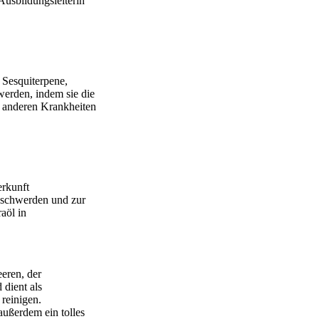
Ausbildungsleiterin
 Sesquiterpene,
werden, indem sie die
d anderen Krankheiten
erkunft
eschwerden und zur
aöl in
eren, der
dient als
reinigen.
außerdem ein tolles