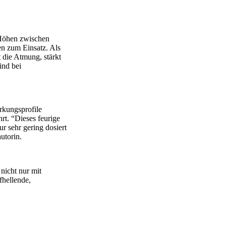
 Höhen zwischen
en zum Einsatz. Als
 die Atmung, stärkt
ind bei
rkungsprofile
t. “Dieses feurige
r sehr gering dosiert
utorin.
nicht nur mit
fhellende,