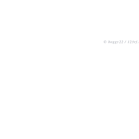
© boggy22 / 123rf