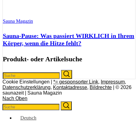
Sauna Magazin
Sauna-Pause: Was passiert WIRKLICH in Ihrem
Körper, wenn die Hitze fehlt?
Produkt- oder Artikelsuche
Search
Search
for:
Cookie Einstellungen |
*= gesponsorter Link
,
Impressum
,
Datenschutzerklärung
,
Kontaktadresse
,
Bildrechte
| © 2026
saunazeit | Sauna Magazin
Nach Oben
Search
Search
for:
Deutsch