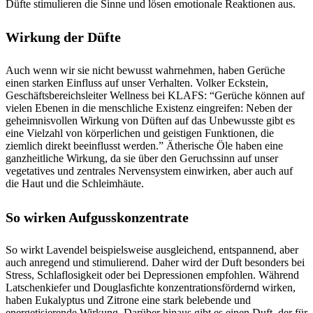
Düfte stimulieren die Sinne und lösen emotionale Reaktionen aus.
Wirkung der Düfte
Auch wenn wir sie nicht bewusst wahrnehmen, haben Gerüche
einen starken Einfluss auf unser Verhalten. Volker Eckstein,
Geschäftsbereichsleiter Wellness bei KLAFS: “Gerüche können auf
vielen Ebenen in die menschliche Existenz eingreifen: Neben der
geheimnisvollen Wirkung von Düften auf das Unbewusste gibt es
eine Vielzahl von körperlichen und geistigen Funktionen, die
ziemlich direkt beeinflusst werden.” Ätherische Öle haben eine
ganzheitliche Wirkung, da sie über den Geruchssinn auf unser
vegetatives und zentrales Nervensystem einwirken, aber auch auf
die Haut und die Schleimhäute.
So wirken Aufgusskonzentrate
So wirkt Lavendel beispielsweise ausgleichend, entspannend, aber
auch anregend und stimulierend. Daher wird der Duft besonders bei
Stress, Schlaflosigkeit oder bei Depressionen empfohlen. Während
Latschenkiefer und Douglasfichte konzentrationsfördernd wirken,
haben Eukalyptus und Zitrone eine stark belebende und
energetisierende Wirkung. Darüber hinaus gibt es einen Duft, der für