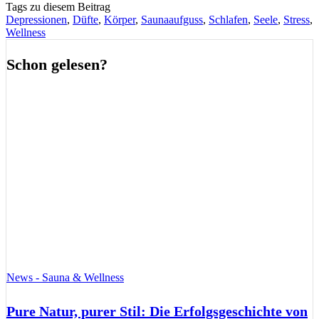
Tags zu diesem Beitrag
Depressionen
,
Düfte
,
Körper
,
Saunaaufguss
,
Schlafen
,
Seele
,
Stress
,
Wellness
Schon gelesen?
News - Sauna & Wellness
Pure Natur, purer Stil: Die Erfolgsgeschichte von