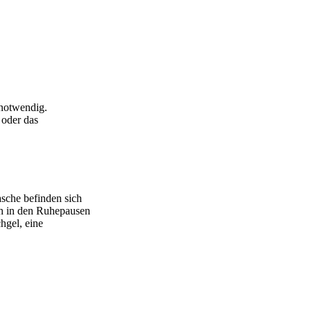
 notwendig.
 oder das
asche befinden sich
ch in den Ruhepausen
hgel, eine