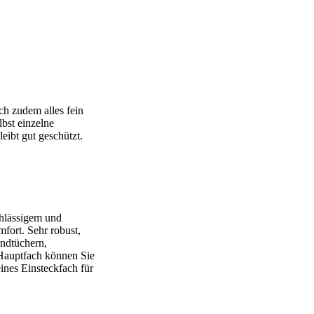
ch zudem alles fein
bst einzelne
eibt gut geschützt.
chlässigem und
fort. Sehr robust,
andtüchern,
 Hauptfach können Sie
ines Einsteckfach für