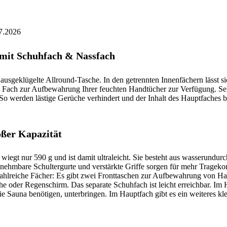
07.2026
e mit Schuhfach & Nassfach
usgeklügelte Allround-Tasche. In den getrennten Innenfächern lässt si
tes Fach zur Aufbewahrung Ihrer feuchten Handtücher zur Verfügung. Sel
o werden lästige Gerüche verhindert und der Inhalt des Hauptfaches bl
oßer Kapazität
wiegt nur 590 g und ist damit ultraleicht. Sie besteht aus wasserundur
hmbare Schultergurte und verstärkte Griffe sorgen für mehr Tragekom
. Zahlreiche Fächer: Es gibt zwei Fronttaschen zur Aufbewahrung von H
che oder Regenschirm. Das separate Schuhfach ist leicht erreichbar. Im
e Sauna benötigen, unterbringen. Im Hauptfach gibt es ein weiteres kle