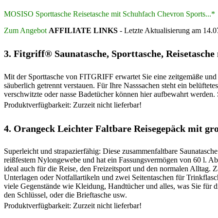
MOSISO Sporttasche Reisetasche mit Schuhfach Chevron Sports...*
Zum Angebot
AFFILIATE LINKS
- Letzte Aktualisierung am 14.
3.
Fitgriff® Saunatasche, Sporttasche, Reisetasch
Mit der Sporttasche von FITGRIFF erwartet Sie eine zeitgemäße und a
säuberlich getrennt verstauen. Für Ihre Nasssachen steht ein belüfte
verschwitzte oder nasse Badetücher können hier aufbewahrt werden. S
Produktverfügbarkeit: Zurzeit nicht lieferbar!
4.
Orangeck Leichter Faltbare Reisegepäck mit gr
Superleicht und strapazierfähig: Diese zusammenfaltbare Saunatasche 
reißfestem Nylongewebe und hat ein Fassungsvermögen von 60 l. Abne
ideal auch für die Reise, den Freizeitsport und den normalen Alltag
Unterlagen oder Notfallartikeln und zwei Seitentaschen für Trinkflas
viele Gegenstände wie Kleidung, Handtücher und alles, was Sie für di
den Schlüssel, oder die Brieftasche usw.
Produktverfügbarkeit: Zurzeit nicht lieferbar!