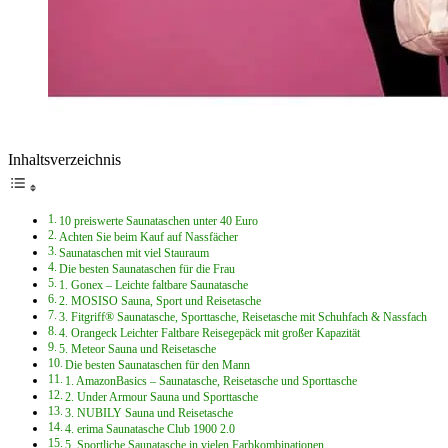
Inhaltsverzeichnis
10 preiswerte Saunataschen unter 40 Euro
Achten Sie beim Kauf auf Nassfächer
Saunataschen mit viel Stauraum
Die besten Saunataschen für die Frau
1. Gonex – Leichte faltbare Saunatasche
2. MOSISO Sauna, Sport und Reisetasche
3. Fitgriff® Saunatasche, Sporttasche, Reisetasche mit Schuhfach & Nassfach
4. Orangeck Leichter Faltbare Reisegepäck mit großer Kapazität
5. Meteor Sauna und Reisetasche
Die besten Saunataschen für den Mann
1. AmazonBasics – Saunatasche, Reisetasche und Sporttasche
2. Under Armour Sauna und Sporttasche
3. NUBILY Sauna und Reisetasche
4. erima Saunatasche Club 1900 2.0
5. Sportliche Saunatasche in vielen Farbkombinationen