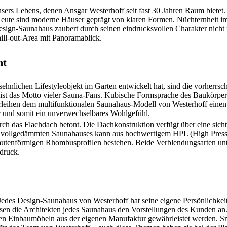
ers Lebens, denen Ansgar Westerhoff seit fast 30 Jahren Raum bietet.
 Heute sind moderne Häuser geprägt von klaren Formen. Nüchternheit im
sign-Saunahaus zaubert durch seinen eindrucksvollen Charakter nicht 
ill-out-Area mit Panoramablick.
nt
ehnlichen Lifestyleobjekt im Garten entwickelt hat, sind die vorherrsc
 ist das Motto vieler Sauna-Fans. Kubische Formsprache des Baukörpe
erleihen dem multifunktionalen Saunahaus-Modell von Westerhoff ein
r und somit ein unverwechselbares Wohlgefühl.
ch das Flachdach betont. Die Dachkonstruktion verfügt über eine sic
s vollgedämmten Saunahauses kann aus hochwertigem HPL (High Press
autenförmigen Rhombusprofilen bestehen. Beide Verblendungsarten unt
druck.
 Jedes Design-Saunahaus von Westerhoff hat seine eigene Persönlichkei
ssen die Architekten jedes Saunahaus den Vorstellungen des Kunden an.
 den Einbaumöbeln aus der eigenen Manufaktur gewährleistet werden. 