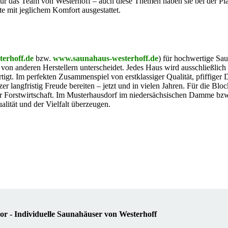
ür das Team von Westerhoff – auch diese Themen haben sie bei der Pl
e mit jeglichem Komfort ausgestattet.
erhoff.de
bzw.
www.saunahaus-westerhoff.de
) für hochwertige Sau
 von anderen Herstellern unterscheidet. Jedes Haus wird ausschließlich
t. Im perfekten Zusammenspiel von erstklassiger Qualität, pfiffiger 
 langfristig Freude bereiten – jetzt und in vielen Jahren. Für die Bloc
er Forstwirtschaft. Im Musterhausdorf im niedersächsischen Damme bzw
lität und der Vielfalt überzeugen.
r - Individuelle Saunahäuser von Westerhoff