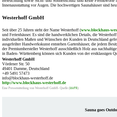
Beleuchtung sowie Sicht- und Sonnenschutz sind keine Fremdworte f
Innenausstattung vor Augen. Die hochwertigen Saunahäuser sind heut
Westerhoff GmbH
Seit über 25 Jahren steht der Name Westerhoff (
www.blockhaus-west
und Ferienhäuser. Es sind die handwerklichen Details, die Westerhoff
individuellen Maßen und Wünschen der Kunden in Deutschland gefertig
ausgefeilter Handwerkskunst entstehen Gartenhäuser, die jedem Besitzer
der Premiumhersteller Westerhoff ausschließlich Holz aus nachhaltig
in Baden- Württemberg können sich Kunden von der erstklassigen Qua
Westerhoff GmbH
Vördener Str. 50
49401 Damme, Deutschland
+49 5491 57473
info@blockhaus-westerhoff.de
http://www.blockhaus-westerhoff.de
Eine Pressemitteilung von Westerhoff GmbH- Quelle (
lifePR
)
Sauna goes Outdoo