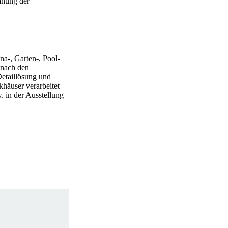
anung der
na-, Garten-, Pool-
 nach den
Detaillösung und
khäuser verarbeitet
. in der Ausstellung