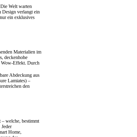
 Die Welt warten
 Design verlangt ein
nur ein exklusives
henden Materialien im
rs, deckenhohe
en Wow-Effekt. Durch
htbare Abdeckung aus
ure Lamiates) –
erstreichen den
t – welche, bestimmt
 Jeder
Smart Home,