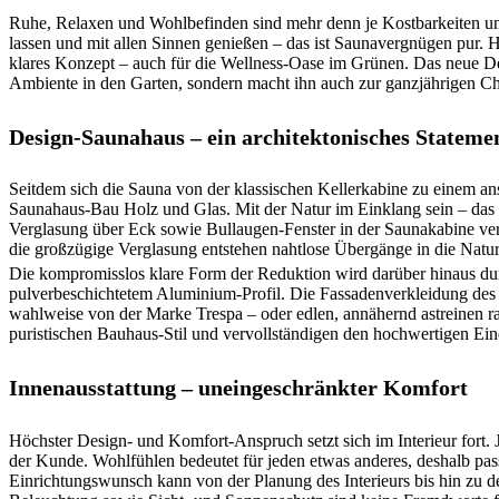
Ruhe, Relaxen und Wohlbefinden sind mehr denn je Kostbarkeiten uns
lassen und mit allen Sinnen genießen – das ist Saunavergnügen pur.
klares Konzept – auch für die Wellness-Oase im Grünen. Das neue De
Ambiente in den Garten, sondern macht ihn auch zur ganzjährigen Ch
Design-Saunahaus – ein architektonisches Stateme
Seitdem sich die Sauna von der klassischen Kellerkabine zu einem ans
Saunahaus-Bau Holz und Glas. Mit der Natur im Einklang sein – das
Verglasung über Eck sowie Bullaugen-Fenster in der Saunakabine v
die großzügige Verglasung entstehen nahtlose Übergänge in die Natu
Die kompromisslos klare Form der Reduktion wird darüber hinaus dur
pulverbeschichtetem Aluminium-Profil. Die Fassadenverkleidung de
wahlweise von der Marke Trespa – oder edlen, annähernd astreinen r
puristischen Bauhaus-Stil und vervollständigen den hochwertigen Ein
Innenausstattung – uneingeschränkter Komfort
Höchster Design- und Komfort-Anspruch setzt sich im Interieur fort.
der Kunde. Wohlfühlen bedeutet für jeden etwas anderes, deshalb pa
Einrichtungswunsch kann von der Planung des Interieurs bis hin zu