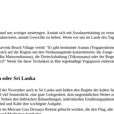
nd uns weniger anstrengen. Anstatt sich mit Ausdauertraining zu verau
alancieren, anstatt Gewichte zu heben. Wenn wir uns im Laufe des Ta
veda Beach Village verrät: “Es gibt bestimmte Asanas (Yogapositionen
e sich auf die Region um den Verdauungstrakt konzentrieren: die Zange 
dha Matsyendrasana), die Dreieckshaltung (Trikonasana) oder der Bog
r)!” Wenn Sie diese Techniken in Ihre regelmäßige Yogapraxis einbezi
n oder Sri Lanka
l der November auch in Sri Lanka und Indien den Beginn der kalten Jah
viel Sonnenlicht. eine gute Gelegenheit, dem ungemütlichen Wetter zu
Kur. Neben den hilfreichen Behandlungen, individuellen Ernährungspläne
ind und Kälte ihre wichtigste Aufgabe.
r im Mercure Goa Devaaya Retreat gebucht werden, die den Flug, all
und Meditation beinhaltet.