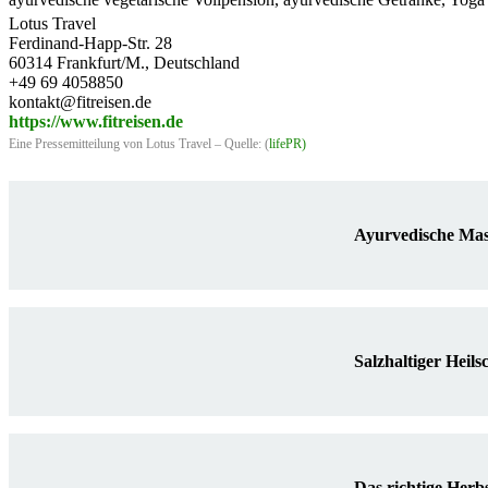
Lotus Travel
Ferdinand-Happ-Str. 28
60314 Frankfurt/M., Deutschland
+49 69 4058850
kontakt@fitreisen.de
https://www.fitreisen.de
Eine Pressemitteilung von Lotus Travel – Quelle: (
lifePR
)
Ayurvedische Ma
Salzhaltiger Hei
Das richtige Herb