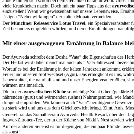
andere fühlen sich schon bei dem Gedanken daran unwohl. Unser Imm
viele Krankheiten macht. Doch mit ein paar Tipps aus der
ayurvedis
einzustellen! Wenn wir gewissenhaft auf unsere Lebensweise, Ernähr
lästigen “Nebenwirkungen” der kalten Monate vermeiden.
Der
Münchner Reiseservice Lotus Travel
, ein Spezialveranstalter f
Zeit besonders empfehlen würden, und deren Empfehlungen nachfolg
Mit einer ausgewogenen Ernährung in Balance ble
Der Ayurveda schreibt dem Dosha “Vata” die Eigenschaften des Herbst
Der Herbst wird daher manchmal auch als ” Vata Jahreszeit” bezeichn
Worauf es bei der Ernährung in der kalten Jahreszeit ankommt, erkl
Feuer und unseren Stoffwechsel (Agni). Das ermöglicht es uns, währe
Lebensmittel, die nahrhaft sind und unser Energieniveau erhöhen, sin
wärmen uns innerlich.
Die in der
ayurvedischen Küche
so wichtige Zutat Ghee (geklärte Bu
nährenden (guru) und wärmenden (ushna) Nahrungsmittel, wie Mandel
dringend empfohlen. Wir können auch “Vata”-beruhigende Gewürze z
zu stark wird und uns aus dem Gleichgewicht bringt. Zimt, Anis, Mu
Generell rät das Somatheeram Ayurvedic Health Resort, über den Tag 
Ingwer-Zitronen-Tee, der in der Küche von Nikki’s Nest serviert wird,
Auf der anderen Seite ist es für diejenigen, die ein paar Pfunde losw
als sonst!