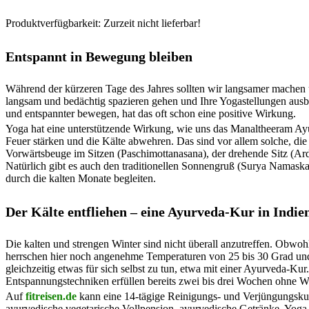
Produktverfügbarkeit: Zurzeit nicht lieferbar!
Entspannt in Bewegung bleiben
Während der kürzeren Tage des Jahres sollten wir langsamer machen u
langsam und bedächtig spazieren gehen und Ihre Yogastellungen ausb
und entspannter bewegen, hat das oft schon eine positive Wirkung.
Yoga hat eine unterstützende Wirkung, wie uns das Manaltheeram Ayur
Feuer stärken und die Kälte abwehren. Das sind vor allem solche, di
Vorwärtsbeuge im Sitzen (Paschimottanasana), der drehende Sitz (Ar
Natürlich gibt es auch den traditionellen Sonnengruß (Surya Namaska
durch die kalten Monate begleiten.
Der Kälte entfliehen – eine Ayurveda-Kur in Indie
Die kalten und strengen Winter sind nicht überall anzutreffen. Obwoh
herrschen hier noch angenehme Temperaturen von 25 bis 30 Grad und 
gleichzeitig etwas für sich selbst zu tun, etwa mit einer Ayurveda-
Entspannungstechniken erfüllen bereits zwei bis drei Wochen ohne W
Auf
fitreisen.de
kann eine 14-tägige Reinigungs- und Verjüngungsku
ayurvedische vegetarische Vollpension, ayurvedische Getränke, Yoga 