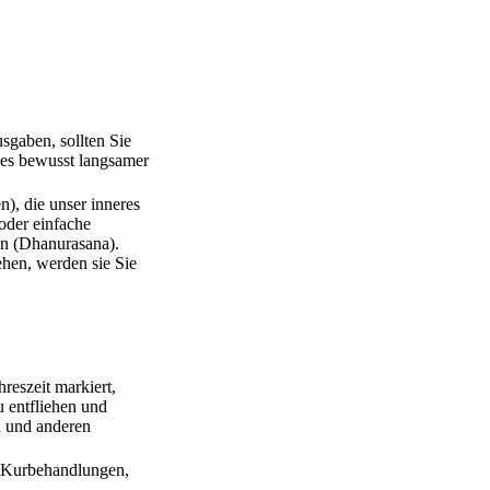
sgaben, sollten Sie
ges bewusst langsamer
), die unser inneres
oder einfache
en (Dhanurasana).
ehen, werden sie Sie
reszeit markiert,
 entfliehen und
n und anderen
e Kurbehandlungen,