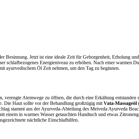
 Besinnung. Jetzt ist eine ideale Zeit für Geborgenheit, Erholung und
nser schlafbezogenes Energieniveau zu erhöhen. Nach einer warmen D
 mit ayurvedischem Öl Zeit nehmen, um den Tag zu beginnen.
 verengte Atemwege zu öffnen, die durch eine Erkältung entstanden s
. Die Haut sollte vor der Behandlung großzügig mit
Vata-Massageöl
tschlag stammt aus der Ayurveda-Abteilung des Meiveda Ayurveda Beac
 mit einem in warmes Wasser getauchten Handtuch und etwas Zitroneng
zeichnete nächtliche Einschlafhilfen.