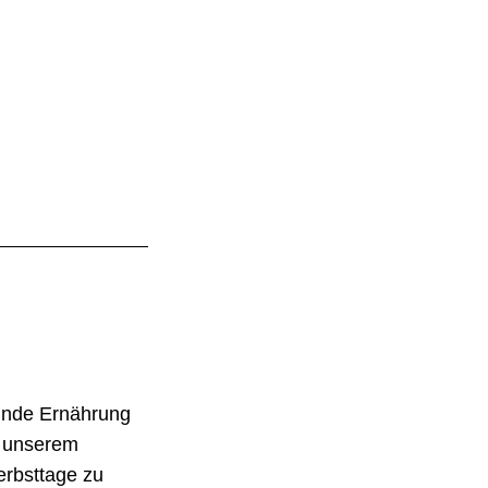
esunde Ernährung
t unserem
erbsttage zu