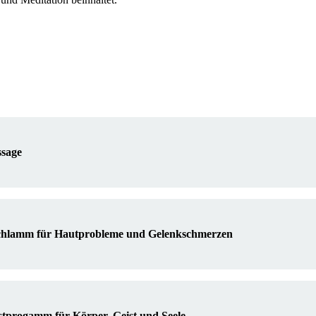
ssage
lschlamm für Hautprobleme und Gelenkschmerzen
stprogamm für Körper, Geist und Seele