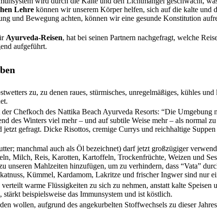
unsystem wird durch die Kälte und den Lichtmangel geschwächt, was u
chen Lehre
können wir unserem Körper helfen, sich auf die kalte und d
ung und Bewegung achten, können wir eine gesunde Konstitution aufre
ür
Ayurveda-Reisen
, hat bei seinen Partnern nachgefragt, welche Reise
end aufgeführt.
iben
wetters zu, zu denen raues, stürmisches, unregelmäßiges, kühles und k
et.
ärt der Chefkoch des Nattika Beach Ayurveda Resorts: “Die Umgebung n
nd des Winters viel mehr – und auf subtile Weise mehr – als normal z
d jetzt gefragt. Dicke Risottos, cremige Currys und reichhaltige Suppen
tter; manchmal auch als Öl bezeichnet) darf jetzt großzügiger verwend
n, Milch, Reis, Karotten, Kartoffeln, Trockenfrüchte, Weizen und Se
u unseren Mahlzeiten hinzufügen, um zu verhindern, dass “Vata” dur
skatnuss, Kümmel, Kardamom, Lakritze und frischer Ingwer sind nur ei
verteilt warme Flüssigkeiten zu sich zu nehmen, anstatt kalte Speisen
 stärkt beispielsweise das Immunsystem und ist köstlich.
erden wollen, aufgrund des angekurbelten Stoffwechsels zu dieser Jahres