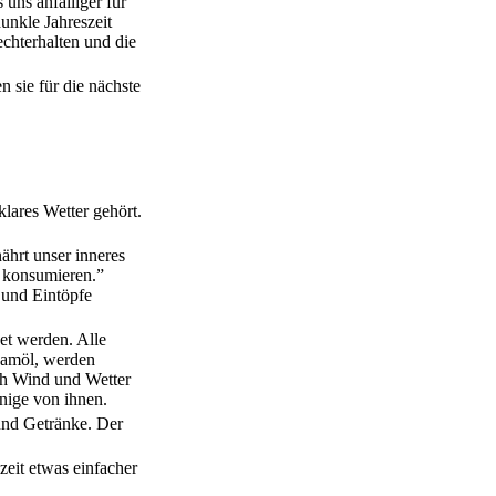
ns anfälliger für
unkle Jahreszeit
chterhalten und die
n sie für die nächste
lares Wetter gehört.
ährt unser inneres
u konsumieren.”
 und Eintöpfe
et werden. Alle
samöl, werden
ch Wind und Wetter
nige von ihnen.
 und Getränke. Der
zeit etwas einfacher