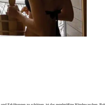
e und Erkältungen zu schützen, ist das regelmäßige Händewaschen. Bak