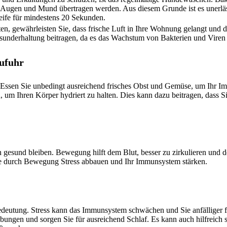
 Augen und Mund übertragen werden. Aus diesem Grunde ist es unerläss
ife für mindestens 20 Sekunden.
ten, gewährleisten Sie, dass frische Luft in Ihre Wohnung gelangt und d
esunderhaltung beitragen, da es das Wachstum von Bakterien und Vire
zufuhr
 Essen Sie unbedingt ausreichend frisches Obst und Gemüse, um Ihr 
 um Ihren Körper hydriert zu halten. Dies kann dazu beitragen, dass Si
gesund bleiben. Bewegung hilft dem Blut, besser zu zirkulieren und 
Sie durch Bewegung Stress abbauen und Ihr Immunsystem stärken.
edeutung. Stress kann das Immunsystem schwächen und Sie anfälliger 
gen und sorgen Sie für ausreichend Schlaf. Es kann auch hilfreich s