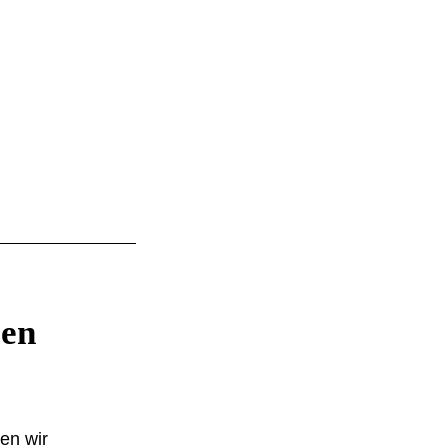
zen
ten wir