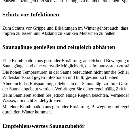
Pausen einzulegen und sich Zeit für Dinge zu nehmen, die einem Sp
Schutz vor Infektionen
Zum Schutz vor Grippe und Erkältungen im Winter gehört auch, dass 
impfen zu lassen und Abstand zu kranken Menschen zu halten.
Saunagänge genießen und zeitgleich abhärten
Eine Kombination aus gesunder Ernährung, ausreichend Bewegung un
Saunagänge sind eine wertvolle Möglichkeit, das Immunsystem zu st
Die hohen Temperaturen in der Sauna befeuchten nicht nur die Schle
Widerstandskraft gegen Infektionen und hilft, gesund zu bleiben.
Aber auch das Entspannungserlebnis in der Sauna trägt zu Ihrer Gesund
der Sauna abgebaut werden. Verbringen Sie daher regelmäßig Zeit in 
Beim Saunieren sollten Sie jedoch einige Regeln beachten. Vermeiden
Wasser, um nicht zu dehydrieren.
Mit einer Kombination aus gesunder Ernährung, Bewegung und rege
durch den Winter kommen.
Empfehlenswertes Saunazubehör