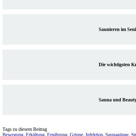
Saunieren im Seni
Die wichtigsten K
Sauna und Beauty
Tags zu diesem Beitrag
Bewegung
,
Erkältung
,
Ernährung
,
Grippe
,
Infektion
,
Saunagänge
,
St