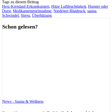
Tags zu diesem Beitrag
Herz-Kreislauf-Erkrankungen
,
Hitze Luftfeuchtigkeit
,
Hunger oder
Durst
,
Medikamenteneinnahme
,
Niedriger Blutdruck
,
sauna
,
Schwindel
,
Stress
,
Überhitzung
Schon gelesen?
News - Sauna & Wellness