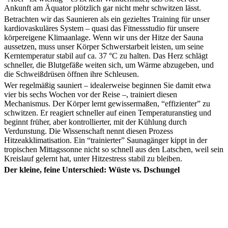
Ankunft am Äquator plötzlich gar nicht mehr schwitzen lässt.
Betrachten wir das Saunieren als ein gezieltes Training für unser
kardiovaskuläres System – quasi das Fitnessstudio für unsere
körpereigene Klimaanlage. Wenn wir uns der Hitze der Sauna
aussetzen, muss unser Körper Schwerstarbeit leisten, um seine
Kerntemperatur stabil auf ca. 37 °C zu halten. Das Herz schlägt
schneller, die Blutgefäße weiten sich, um Wärme abzugeben, und
die Schweißdrüsen öffnen ihre Schleusen.
Wer regelmäßig sauniert – idealerweise beginnen Sie damit etwa
vier bis sechs Wochen vor der Reise –, trainiert diesen
Mechanismus. Der Körper lernt gewissermaßen, “effizienter” zu
schwitzen. Er reagiert schneller auf einen Temperaturanstieg und
beginnt früher, aber kontrollierter, mit der Kühlung durch
Verdunstung. Die Wissenschaft nennt diesen Prozess
Hitzeakklimatisation. Ein “trainierter” Saunagänger kippt in der
tropischen Mittagssonne nicht so schnell aus den Latschen, weil sein
Kreislauf gelernt hat, unter Hitzestress stabil zu bleiben.
Der kleine, feine Unterschied: Wüste vs. Dschungel