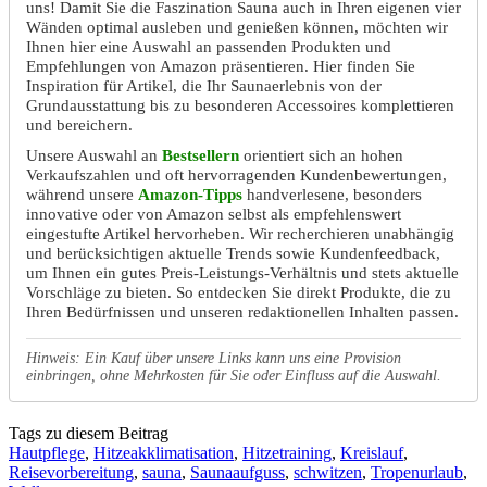
uns! Damit Sie die Faszination Sauna auch in Ihren eigenen vier
Wänden optimal ausleben und genießen können, möchten wir
Ihnen hier eine Auswahl an passenden Produkten und
Empfehlungen von Amazon präsentieren. Hier finden Sie
Inspiration für Artikel, die Ihr Saunaerlebnis von der
Grundausstattung bis zu besonderen Accessoires komplettieren
und bereichern.
Unsere Auswahl an
Bestsellern
orientiert sich an hohen
Verkaufszahlen und oft hervorragenden Kundenbewertungen,
während unsere
Amazon-Tipps
handverlesene, besonders
innovative oder von Amazon selbst als empfehlenswert
eingestufte Artikel hervorheben. Wir recherchieren unabhängig
und berücksichtigen aktuelle Trends sowie Kundenfeedback,
um Ihnen ein gutes Preis-Leistungs-Verhältnis und stets aktuelle
Vorschläge zu bieten. So entdecken Sie direkt Produkte, die zu
Ihren Bedürfnissen und unseren redaktionellen Inhalten passen.
Hinweis: Ein Kauf über unsere Links kann uns eine Provision
einbringen, ohne Mehrkosten für Sie oder Einfluss auf die Auswahl.
Tags zu diesem Beitrag
Hautpflege
,
Hitzeakklimatisation
,
Hitzetraining
,
Kreislauf
,
Reisevorbereitung
,
sauna
,
Saunaaufguss
,
schwitzen
,
Tropenurlaub
,