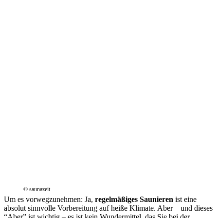
© saunazeit
Um es vorwegzunehmen: Ja,
regelmäßiges Saunieren
ist eine
absolut sinnvolle Vorbereitung auf heiße Klimate. Aber – und dieses
“Aber” ist wichtig – es ist kein Wundermittel, das Sie bei der