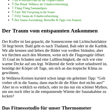
Ihr 4-Wochen-Plan für die Tropen-Fitness
Das Ritual: Wellness als Urlaubsvorbereitung
Ylang-Ylang Saunaaufguss
Fazit: Mit Vorsprung in die Sonne
FAQ: Sauna als Urlaubsvorbereitung
Ihre Sauna-Ausstattung: Bestseller & Tipps von Amazon
Der Traum vom entspannten Ankommen
Der Koffer ist fast gepackt, die Sonnencreme mit Lichtschutzfaktor
50 liegt bereit. Bald geht es nach Thailand, Bali oder in die Karibik.
Wir alle kennen und lieben die Bilder von weißen Stränden, aber
wir fürchten auch den Moment, wenn sich die Flugzeugtür öffnet:
35 Grad im Schatten und eine Luftfeuchtigkeit, die sich wie eine
warme Decke auf uns legt. Während die Seele sofort urlaubsreif ist,
benötigt der Körper oft Tage, um sich an das tropische Klima zu
gewöhnen.
In Wellness-Kreisen kursiert schon lange ein geheimer Tipp: “Geh
vorher oft in die Sauna, dann macht dir die Hitze dort nichts aus!”
Aber ist es wirklich so einfach, oder ist das nur ein schöner Mythos,
um uns noch öfter in die entspannende Wärme der Saunakabine zu
locken?
Das Fitnessstudio für unser Thermometer