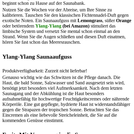
beginnt schon zu Hause auf der Saunabank.
Nutzen Sie die Wochen vor der Abreise, um Ihre Sinne zu
kalibrieren. Tauschen Sie den klassischen Fichtennadel-Duft gegen
exotische Noten. Ein Saunaaufguss mit
Lemongrass
, süßer
Orange
oder betörendem
Ylang-Ylang
(bei Amazon)
stimuliert das
limbische System und versetzt Sie mental schon einmal an den
Strand. Wenn Sie die Augen schließen und diesen Duft einatmen,
hören Sie fast schon das Meeresrauschen.
Ylang-Ylang Saunaaufguss
Produktverfügbarkeit: Zurzeit nicht lieferbar!
Genauso wichtig wie das Schwitzen ist die Pflege danach. Die
Haut, die bald Sonne, Salzwasser und Sand ausgesetzt sein wird,
benötigt jetzt besonders viel Aufmerksamkeit. Nach dem letzten
Saunagang und der Abkühlung ist die Haut besonders
aufnahmefähig für hochwertige Feuchtigkeitscremes oder nährende
Körperöle. Eine gut gepflegte, hydrierte Haut ist widerstandsfähiger
gegen die Strapazen der tropischen Sonne. Betrachten Sie das
Eincremen als eine liebevolle Streicheleinheit, die Sie auf die
kommenden Genüsse einstimmt.