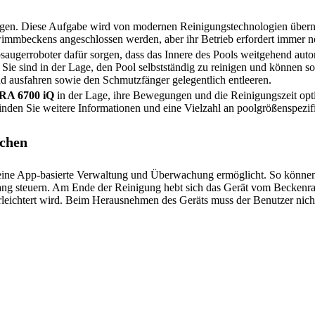
legen. Diese Aufgabe wird von modernen Reinigungstechnologien übe
hwimmbeckens angeschlossen werden, aber ihr Betrieb erfordert immer 
bsaugerroboter dafür sorgen, dass das Innere des Pools weitgehend aut
. Sie sind in der Lage, den Pool selbstständig zu reinigen und können s
d ausfahren sowie den Schmutzfänger gelegentlich entleeren.
 RA 6700 iQ
in der Lage, ihre Bewegungen und die Reinigungszeit opt
inden Sie weitere Informationen und eine Vielzahl an poolgrößenspezi
chen
e eine App-basierte Verwaltung und Überwachung ermöglicht. So können
ng steuern. Am Ende der Reinigung hebt sich das Gerät vom Beckenra
rleichtert wird. Beim Herausnehmen des Geräts muss der Benutzer nich