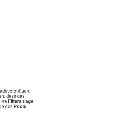
Badevergnügen,
en, dass das
eine
Filteranlage
nde des
Pools