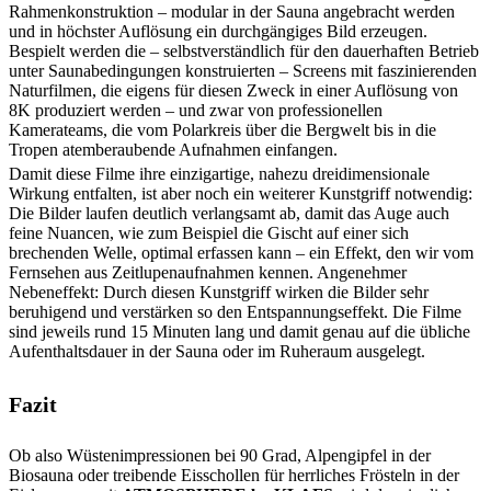
Rahmenkonstruktion – modular in der Sauna angebracht werden
und in höchster Auflösung ein durchgängiges Bild erzeugen.
Bespielt werden die – selbstverständlich für den dauerhaften Betrieb
unter Saunabedingungen konstruierten – Screens mit faszinierenden
Naturfilmen, die eigens für diesen Zweck in einer Auflösung von
8K produziert werden – und zwar von professionellen
Kamerateams, die vom Polarkreis über die Bergwelt bis in die
Tropen atemberaubende Aufnahmen einfangen.
Damit diese Filme ihre einzigartige, nahezu dreidimensionale
Wirkung entfalten, ist aber noch ein weiterer Kunstgriff notwendig:
Die Bilder laufen deutlich verlangsamt ab, damit das Auge auch
feine Nuancen, wie zum Beispiel die Gischt auf einer sich
brechenden Welle, optimal erfassen kann – ein Effekt, den wir vom
Fernsehen aus Zeitlupenaufnahmen kennen. Angenehmer
Nebeneffekt: Durch diesen Kunstgriff wirken die Bilder sehr
beruhigend und verstärken so den Entspannungseffekt. Die Filme
sind jeweils rund 15 Minuten lang und damit genau auf die übliche
Aufenthaltsdauer in der Sauna oder im Ruheraum ausgelegt.
Fazit
Ob also Wüstenimpressionen bei 90 Grad, Alpengipfel in der
Biosauna oder treibende Eisschollen für herrliches Frösteln in der