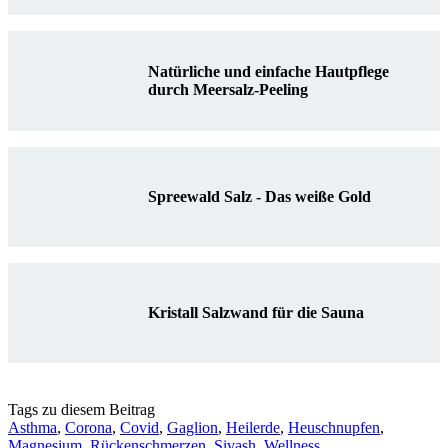
Natürliche und einfache Hautpflege
durch Meersalz-Peeling
Spreewald Salz - Das weiße Gold
Kristall Salzwand für die Sauna
Tags zu diesem Beitrag
Asthma
,
Corona
,
Covid
,
Gaglion
,
Heilerde
,
Heuschnupfen
,
Magnesium
,
Rückenschmerzen
,
Sivash
,
Wellness