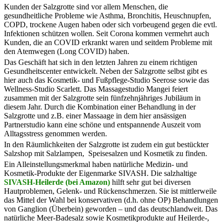
Kunden der Salzgrotte sind vor allem Menschen, die
gesundheitliche Probleme wie Asthma, Bronchitis, Heuschnupfen,
COPD, trockene Augen haben oder sich vorbeugend gegen die evtl.
Infektionen schützen wollen. Seit Corona kommen vermehrt auch
Kunden, die an COVID erkrankt waren und seitdem Probleme mit
den Atemwegen (Long COVID) haben.
Das Geschäft hat sich in den letzten Jahren zu einem richtigen
Gesundheitscenter entwickelt. Neben der Salzgrotte selbst gibt es
hier auch das Kosmetik- und Fußpflege-Studio Seerose sowie das
Wellness-Studio Scarlett. Das Massagestudio Mangei feiert
zusammen mit der Salzgrotte sein fünfzehnjähriges Jubiläum in
diesem Jahr. Durch die Kombination einer Behandlung in der
Salzgrotte und z.B. einer Massaage in dem hier ansässigen
Partnerstudio kann eine schöne und entspannende Auszeit vom
Alltagsstress genommen werden.
In den Räumlichkeiten der Salzgrotte ist zudem ein gut bestückter
Salzshop mit Salzlampen, Speisesalzen und Kosmetik zu finden.
Ein Alleinstellungsmerkmal haben natürliche Medizin- und
Kosmetik-Produkte der Eigenmarke SIVASH. Die salzhaltige
SIVASH-Heilerde (bei Amazon)
hilft sehr gut bei diversen
Hautproblemen, Gelenk- und Rückenschmerzen. Sie ist mittlerweile
das Mittel der Wahl bei konservativen (d.h. ohne OP) Behandlungen
von Ganglion (Überbein) geworden – und das deutschlandweit. Das
natürliche Meer-Badesalz sowie Kosmetikprodukte auf Heilerde-,