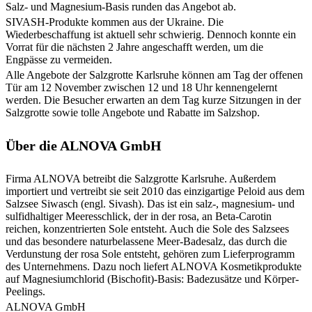
Salz- und Magnesium-Basis runden das Angebot ab.
SIVASH-Produkte kommen aus der Ukraine. Die
Wiederbeschaffung ist aktuell sehr schwierig. Dennoch konnte ein
Vorrat für die nächsten 2 Jahre angeschafft werden, um die
Engpässe zu vermeiden.
Alle Angebote der Salzgrotte Karlsruhe können am Tag der offenen
Tür am 12 November zwischen 12 und 18 Uhr kennengelernt
werden. Die Besucher erwarten an dem Tag kurze Sitzungen in der
Salzgrotte sowie tolle Angebote und Rabatte im Salzshop.
Über die ALNOVA GmbH
Firma ALNOVA betreibt die Salzgrotte Karlsruhe. Außerdem
importiert und vertreibt sie seit 2010 das einzigartige Peloid aus dem
Salzsee Siwasch (engl. Sivash). Das ist ein salz-, magnesium- und
sulfidhaltiger Meeresschlick, der in der rosa, an Beta-Carotin
reichen, konzentrierten Sole entsteht. Auch die Sole des Salzsees
und das besondere naturbelassene Meer-Badesalz, das durch die
Verdunstung der rosa Sole entsteht, gehören zum Lieferprogramm
des Unternehmens. Dazu noch liefert ALNOVA Kosmetikprodukte
auf Magnesiumchlorid (Bischofit)-Basis: Badezusätze und Körper-
Peelings.
ALNOVA GmbH