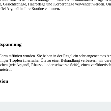
e, Gesichtspflege, Haarpflege und Körperpflege verwendet werden. Um 
fel Arganöl in Ihre Routine einbauen.
ntspannung
n Form raffiniert wurden. Sie haben in der Regel ein sehr angenehmes A
e einiger Tropfen ätherischer Öle zu einer Behandlung verbessern wir d
chen (wie Arganöl, Rhassoul oder schwarze Seife), einen verführerisch
ngelegt.
sion