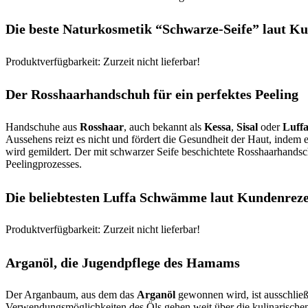
Die beste Naturkosmetik “Schwarze-Seife” laut K
Produktverfügbarkeit: Zurzeit nicht lieferbar!
Der Rosshaarhandschuh für ein perfektes Peeling
Handschuhe aus
Rosshaar
, auch bekannt als
Kessa
,
Sisal
oder
Luff
Aussehens reizt es nicht und fördert die Gesundheit der Haut, indem 
wird gemildert. Der mit schwarzer Seife beschichtete Rosshaarhandsc
Peelingprozesses.
Die beliebtesten Luffa Schwämme laut Kundenrez
Produktverfügbarkeit: Zurzeit nicht lieferbar!
Arganöl, die Jugendpflege des Hamams
Der Arganbaum, aus dem das
Arganöl
gewonnen wird, ist ausschlie
Verwendungsmöglichkeiten des Öls gehen weit über die kulinarischen 