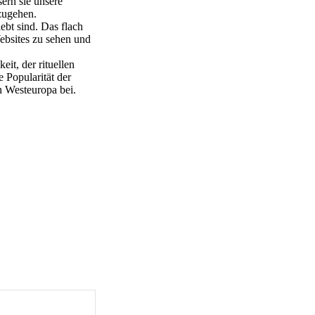
ern sie unsere
zugehen.
bt sind. Das flach
Websites zu sehen und
eit, der rituellen
 Popularität der
in Westeuropa bei.