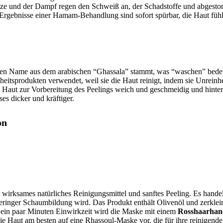
Hitze und der Dampf regen den Schweiß an, der Schadstoffe und abgesto
rgebnisse einer Hamam-Behandlung sind sofort spürbar, die Haut fühlt
deren Name aus dem arabischen “Ghassala” stammt, was “waschen” bede
eitsprodukten verwendet, weil sie die Haut reinigt, indem sie Unreinhe
Haut zur Vorbereitung des Peelings weich und geschmeidig und hinterl
es dicker und kräftiger.
on
hr wirksames natürliches Reinigungsmittel und sanftes Peeling. Es handel
geringer Schaumbildung wird. Das Produkt enthält Olivenöl und zerklei
h ein paar Minuten Einwirkzeit wird die Maske mit einem
Rosshaarhan
 Haut am besten auf eine Rhassoul-Maske vor, die für ihre reinigende