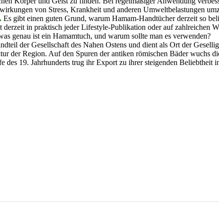
schen Körper und Geist zu finden. Bei regelmäßiger Anwendung verbess
Auswirkungen von Stress, Krankheit und anderen Umweltbelastungen um
.
Es gibt einen guten Grund, warum Hamam-Handtücher derzeit so belie
erzeit in praktisch jeder Lifestyle-Publikation oder auf zahlreichen 
was genau ist ein Hamamtuch, und warum sollte man es verwenden?
ndteil der Gesellschaft des Nahen Ostens und dient als Ort der Geselligk
ur der Region. Auf den Spuren der antiken römischen Bäder wuchs die
e des 19. Jahrhunderts trug ihr Export zu ihrer steigenden Beliebtheit 