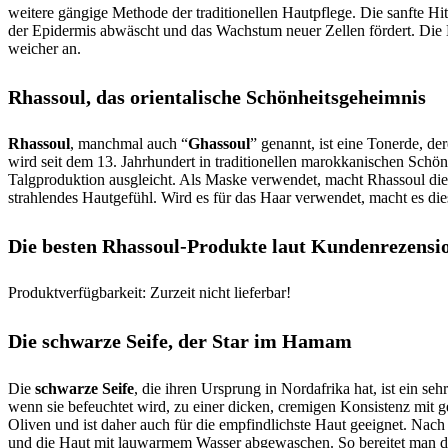
weitere gängige Methode der traditionellen Hautpflege. Die sanfte 
der Epidermis abwäscht und das Wachstum neuer Zellen fördert. Die E
weicher an.
Rhassoul, das orientalische Schönheitsgeheimnis
Rhassoul
, manchmal auch “
Ghassoul
” genannt, ist eine Tonerde, 
wird seit dem 13. Jahrhundert in traditionellen marokkanischen Schönh
Talgproduktion ausgleicht. Als Maske verwendet, macht Rhassoul die 
strahlendes Hautgefühl. Wird es für das Haar verwendet, macht es dies
Die besten Rhassoul-Produkte laut Kundenrezensi
Produktverfügbarkeit: Zurzeit nicht lieferbar!
Die schwarze Seife, der Star im Hamam
Die
schwarze Seife
, die ihren Ursprung in Nordafrika hat, ist ein se
wenn sie befeuchtet wird, zu einer dicken, cremigen Konsistenz mit 
Oliven und ist daher auch für die empfindlichste Haut geeignet. Nac
und die Haut mit lauwarmem Wasser abgewaschen. So bereitet man die