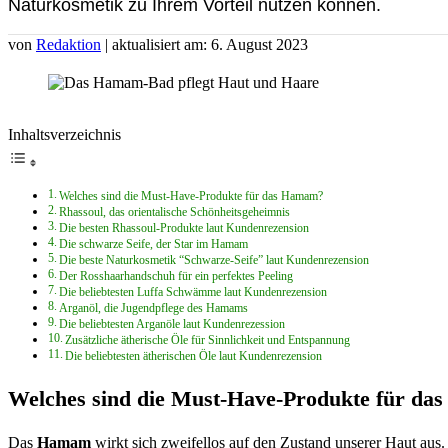
Naturkosmetik zu Ihrem Vorteil nutzen können.
von
Redaktion
| aktualisiert am: 6. August 2023
Inhaltsverzeichnis
Welches sind die Must-Have-Produkte für das Hamam?
Rhassoul, das orientalische Schönheitsgeheimnis
Die besten Rhassoul-Produkte laut Kundenrezension
Die schwarze Seife, der Star im Hamam
Die beste Naturkosmetik “Schwarze-Seife” laut Kundenrezension
Der Rosshaarhandschuh für ein perfektes Peeling
Die beliebtesten Luffa Schwämme laut Kundenrezension
Arganöl, die Jugendpflege des Hamams
Die beliebtesten Arganöle laut Kundenrezession
Zusätzliche ätherische Öle für Sinnlichkeit und Entspannung
Die beliebtesten ätherischen Öle laut Kundenrezension
Welches sind die Must-Have-Produkte für d
Das
Hamam
wirkt sich zweifellos auf den Zustand unserer Haut au