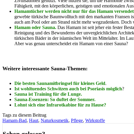
Zivilisationen genutzt. Viele nutzen sie, um die Harmonie zwi
Fähigkeit, mit den körperlichen, geistigen und emotionalen 
Hamamtücher werden nicht nur für das Hamam versendet
gewebte türkische Baumwolltuch mit den markanten Fransen ist d
auch am Pool oder am Strand nicht mehr wegzudenken. Doch 
Hamam oder Sauna.
Das Hamam ist seit jeher ein fester Besta
Reinigung und des Bewunderns der unvergleichlichen Architekt
türkischen Bäder in der islamischen Welt im Mittelalter. Im Lauf
Aber was genau unterscheidet ein Hamam von einer Sauna?
Weitere interessante Sauna-Themen:
Die besten Saunamitbringsel für kleines Geld
.
Ist wohltuendes Schwitzen auch bei Psoriasis möglich
?
Sauna ist Training für die Lunge.
Sauna-Essenzen: So duftet der Sommer.
Lohnt sich eine Infrarotkabine für zu Hause?
Tags zu diesem Beitrag
Hamam-Bad
,
Haut
,
Naturkosmetik
,
Pflege
,
Wirkstoffe
Schon gelesen?