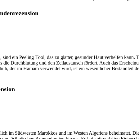
undenrezension
a
, sind ein Peeling-Tool, das zu glatter, gesunder Haut verhelfen kann. 
es die Durchblutung und den Zellaustausch fördert. Auch das Erscheinu
huh, der im Hamam verwendet wird, ist ein wesentlicher Bestandteil d
ension
ßlich im Südwesten Marokkos und im Westen Algeriens beheimatet. Di
und ästhetischen Anwendungen hinaus. Es hat antioxidative Eigenschaf