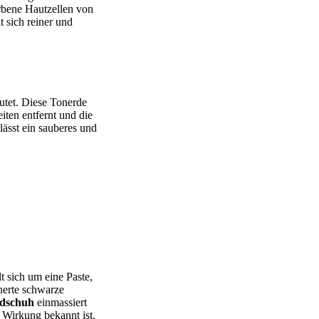
rbene Hautzellen von
 sich reiner und
utet. Diese Tonerde
iten entfernt und die
ässt ein sauberes und
t sich um eine Paste,
nerte schwarze
dschuh
einmassiert
 Wirkung bekannt ist.