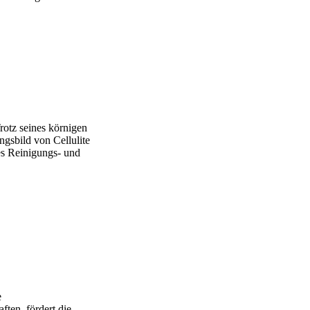
Trotz seines körnigen
ngsbild von Cellulite
es Reinigungs- und
e
ten, fördert die