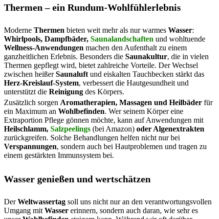
Thermen – ein Rundum-Wohlfühlerlebnis
Moderne
Thermen
bieten weit mehr als nur warmes
Wasser
:
Whirlpools, Dampfbäder,
Saunalandschaften
und wohltuende
Wellness-Anwendungen
machen den Aufenthalt zu einem
ganzheitlichen Erlebnis. Besonders die
Saunakultur
, die in vielen
Thermen gepflegt wird, bietet zahlreiche Vorteile. Der Wechsel
zwischen heißer
Saunaluft
und eiskalten Tauchbecken stärkt das
Herz-Kreislauf-System
, verbessert die Hautgesundheit und
unterstützt die
Reinigung
des Körpers.
Zusätzlich sorgen
Aromatherapien, Massagen und Heilbäder
für
ein Maximum an
Wohlbefinden
. Wer seinem Körper eine
Extraportion Pflege gönnen möchte, kann auf Anwendungen mit
Heilschlamm,
Salzpeelings
(bei Amazon)
oder Algenextrakten
zurückgreifen. Solche Behandlungen helfen nicht nur bei
Verspannungen
, sondern auch bei Hautproblemen und tragen zu
einem gestärkten Immunsystem bei.
Wasser genießen und wertschätzen
Der
Weltwassertag
soll uns nicht nur an den verantwortungsvollen
Umgang mit
Wasser
erinnern, sondern auch daran, wie sehr es