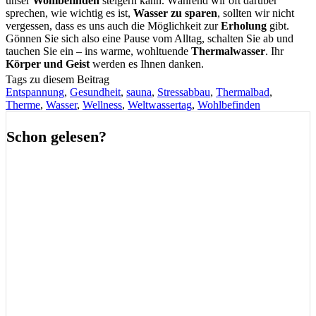
unser
Wohlbefinden
steigern kann. Während wir oft darüber
sprechen, wie wichtig es ist,
Wasser zu sparen
, sollten wir nicht
vergessen, dass es uns auch die Möglichkeit zur
Erholung
gibt.
Gönnen Sie sich also eine Pause vom Alltag, schalten Sie ab und
tauchen Sie ein – ins warme, wohltuende
Thermalwasser
. Ihr
Körper und Geist
werden es Ihnen danken.
Tags zu diesem Beitrag
Entspannung
,
Gesundheit
,
sauna
,
Stressabbau
,
Thermalbad
,
Therme
,
Wasser
,
Wellness
,
Weltwassertag
,
Wohlbefinden
Schon gelesen?