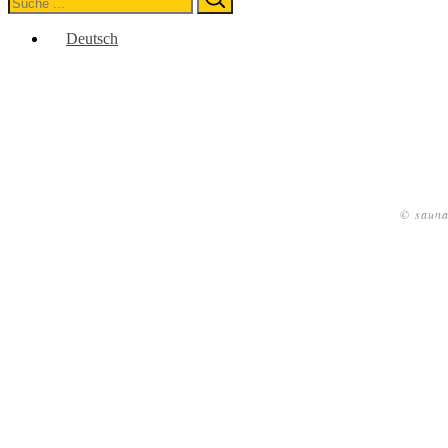
for:
Deutsch
© sauna