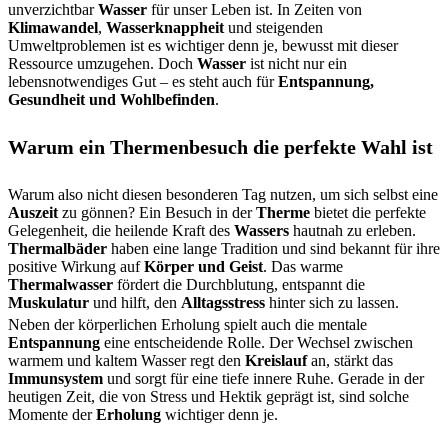
unverzichtbar
Wasser
für unser Leben ist. In Zeiten von
Klimawandel
,
Wasserknappheit
und steigenden
Umweltproblemen ist es wichtiger denn je, bewusst mit dieser
Ressource umzugehen. Doch
Wasser
ist nicht nur ein
lebensnotwendiges Gut – es steht auch für
Entspannung,
Gesundheit und Wohlbefinden
.
Warum ein Thermenbesuch die perfekte Wahl ist
Warum also nicht diesen besonderen Tag nutzen, um sich selbst eine
Auszeit
zu gönnen? Ein Besuch in der
Therme
bietet die perfekte
Gelegenheit, die heilende Kraft des
Wassers
hautnah zu erleben.
Thermalbäder
haben eine lange Tradition und sind bekannt für ihre
positive Wirkung auf
Körper und Geist
. Das warme
Thermalwasser
fördert die Durchblutung, entspannt die
Muskulatur
und hilft, den
Alltagsstress
hinter sich zu lassen.
Neben der körperlichen Erholung spielt auch die mentale
Entspannung
eine entscheidende Rolle. Der Wechsel zwischen
warmem und kaltem Wasser regt den
Kreislauf
an, stärkt das
Immunsystem
und sorgt für eine tiefe innere Ruhe. Gerade in der
heutigen Zeit, die von Stress und Hektik geprägt ist, sind solche
Momente der
Erholung
wichtiger denn je.