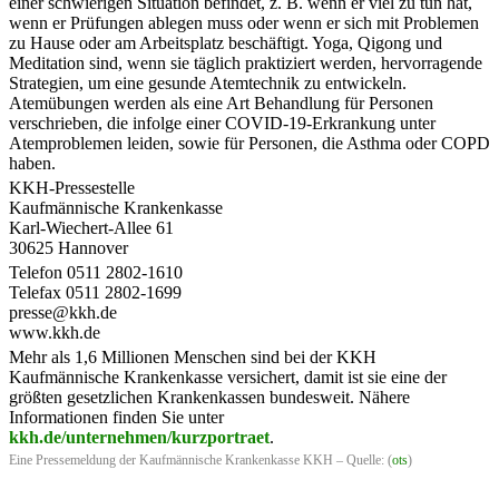
einer schwierigen Situation befindet, z. B. wenn er viel zu tun hat,
wenn er Prüfungen ablegen muss oder wenn er sich mit Problemen
zu Hause oder am Arbeitsplatz beschäftigt. Yoga, Qigong und
Meditation sind, wenn sie täglich praktiziert werden, hervorragende
Strategien, um eine gesunde Atemtechnik zu entwickeln.
Atemübungen werden als eine Art Behandlung für Personen
verschrieben, die infolge einer COVID-19-Erkrankung unter
Atemproblemen leiden, sowie für Personen, die Asthma oder COPD
haben.
KKH-Pressestelle
Kaufmännische Krankenkasse
Karl-Wiechert-Allee 61
30625 Hannover
Telefon 0511 2802-1610
Telefax 0511 2802-1699
presse@kkh.de
www.kkh.de
Mehr als 1,6 Millionen Menschen sind bei der KKH
Kaufmännische Krankenkasse versichert, damit ist sie eine der
größten gesetzlichen Krankenkassen bundesweit. Nähere
Informationen finden Sie unter
kkh.de/unternehmen/kurzportraet
.
Eine Pressemeldung der Kaufmännische Krankenkasse KKH – Quelle: (
ots
)