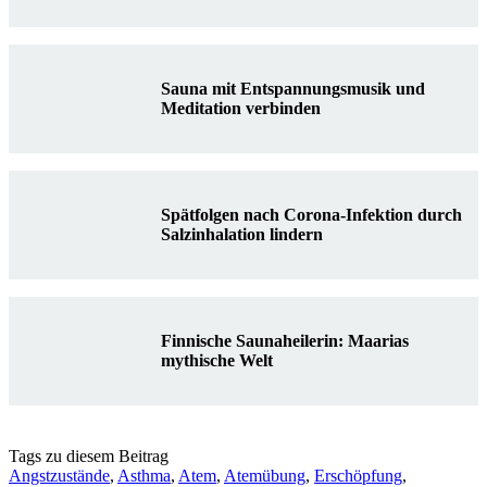
Sauna mit Entspannungsmusik und
Meditation verbinden
Spätfolgen nach Corona-Infektion durch
Salzinhalation lindern
Finnische Saunaheilerin: Maarias
mythische Welt
Tags zu diesem Beitrag
Angstzustände
,
Asthma
,
Atem
,
Atemübung
,
Erschöpfung
,