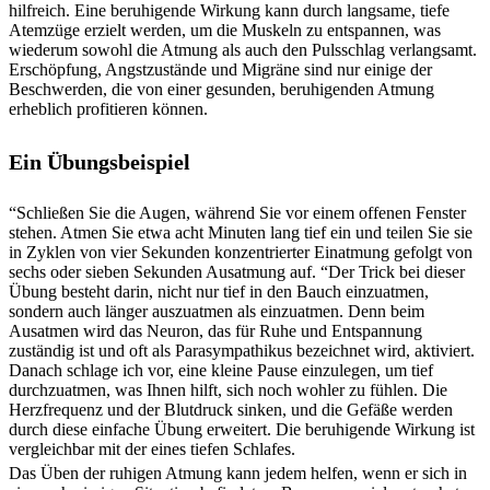
hilfreich. Eine beruhigende Wirkung kann durch langsame, tiefe
Atemzüge erzielt werden, um die Muskeln zu entspannen, was
wiederum sowohl die Atmung als auch den Pulsschlag verlangsamt.
Erschöpfung, Angstzustände und Migräne sind nur einige der
Beschwerden, die von einer gesunden, beruhigenden Atmung
erheblich profitieren können.
Ein Übungsbeispiel
“Schließen Sie die Augen, während Sie vor einem offenen Fenster
stehen. Atmen Sie etwa acht Minuten lang tief ein und teilen Sie sie
in Zyklen von vier Sekunden konzentrierter Einatmung gefolgt von
sechs oder sieben Sekunden Ausatmung auf. “Der Trick bei dieser
Übung besteht darin, nicht nur tief in den Bauch einzuatmen,
sondern auch länger auszuatmen als einzuatmen. Denn beim
Ausatmen wird das Neuron, das für Ruhe und Entspannung
zuständig ist und oft als Parasympathikus bezeichnet wird, aktiviert.
Danach schlage ich vor, eine kleine Pause einzulegen, um tief
durchzuatmen, was Ihnen hilft, sich noch wohler zu fühlen. Die
Herzfrequenz und der Blutdruck sinken, und die Gefäße werden
durch diese einfache Übung erweitert. Die beruhigende Wirkung ist
vergleichbar mit der eines tiefen Schlafes.
Das Üben der ruhigen Atmung kann jedem helfen, wenn er sich in