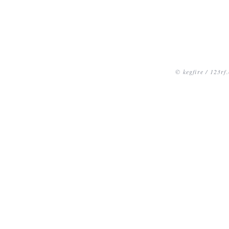
© kegfire / 123rf