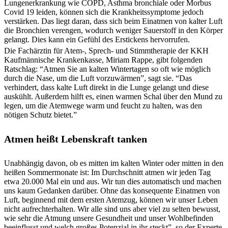
Lungenerkrankung wie COPD, Asthma bronchiale oder Morbus
Covid 19 leiden, können sich die Krankheitssymptome jedoch
verstärken. Das liegt daran, dass sich beim Einatmen von kalter Luft
die Bronchien verengen, wodurch weniger Sauerstoff in den Körper
gelangt. Dies kann ein Gefühl des Erstickens hervorrufen.
Die Fachärztin für Atem-, Sprech- und Stimmtherapie der KKH
Kaufmännische Krankenkasse, Miriam Rappe, gibt folgenden
Ratschlag: “Atmen Sie an kalten Wintertagen so oft wie möglich
durch die Nase, um die Luft vorzuwärmen”, sagt sie. “Das
verhindert, dass kalte Luft direkt in die Lunge gelangt und diese
auskühlt. Außerdem hilft es, einen warmen Schal über den Mund zu
legen, um die Atemwege warm und feucht zu halten, was den
nötigen Schutz bietet.”
Atmen heißt Lebenskraft tanken
Unabhängig davon, ob es mitten im kalten Winter oder mitten in den
heißen Sommermonate ist: Im Durchschnitt atmen wir jeden Tag
etwa 20.000 Mal ein und aus. Wir tun dies automatisch und machen
uns kaum Gedanken darüber. Ohne das konsequente Einatmen von
Luft, beginnend mit dem ersten Atemzug, können wir unser Leben
nicht aufrechterhalten. Wir alle sind uns aber viel zu selten bewusst,
wie sehr die Atmung unsere Gesundheit und unser Wohlbefinden
beeinflusst und welch großes Potenzial in ihr steckt”, so der Experte