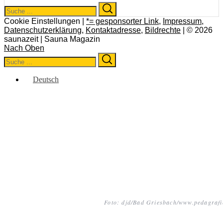
Search
Search
for:
Cookie Einstellungen |
*= gesponsorter Link
,
Impressum
,
Datenschutzerklärung
,
Kontaktadresse
,
Bildrechte
| © 2026
saunazeit | Sauna Magazin
Nach Oben
Search
Search
for:
Deutsch
Foto: djd/Bad Griesbach/www.pedagrafi