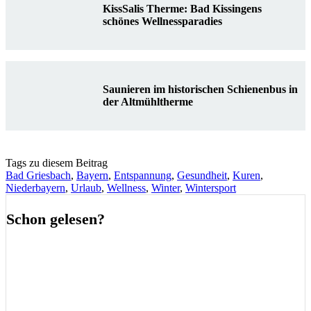
KissSalis Therme: Bad Kissingens
schönes Wellnessparadies
Saunieren im historischen Schienenbus in
der Altmühltherme
Tags zu diesem Beitrag
Bad Griesbach
,
Bayern
,
Entspannung
,
Gesundheit
,
Kuren
,
Niederbayern
,
Urlaub
,
Wellness
,
Winter
,
Wintersport
Schon gelesen?