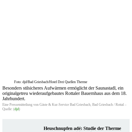
Foto: djd/Bad Griesbach/Hotel Drei Quellen Therme
Besonders stilsicheres Aufwärmen ermöglicht der Saunastadl, ein
originalgetreu wiederaufgebautes Rottaler Bauernhaus aus dem 18.
Jahrhundert.
Eine Pressemitteilung von Gäste & Kur-Service Bad Griesbach, Bad Griesbach / Rottal –
Quelle: (
djd
)
Heuschnupfen adé: Studie der Therme