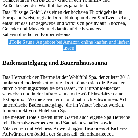
Außenbecken des Wohlfühlbades garantiert.
Das “flüssige Gold”, das einen der höchsten Fluoridgehalte in
Europa aufweist, regt die Durchblutung und den Stoffwechsel an,
entsäuert das Bindegewebe und wirkt sich positiv auf Knochen,
Gelenke und Muskeln und damit auf die besonders
kälteempfindlichen Körperteile aus.
Tolle Sauna-Angebote bei Amazon online kaufen und liefern
lassen!
Bademantelgang und Bauernhaussauna
Das Herzstück der Therme ist der Wohlfühl-Spa, der zuletzt 2018
umfassend modernisiert wurde. Dort können sich die Besucher
durch Strömungskreisel treiben lassen, im Luftsprudelbecken
schweben und in der Infrarotsauna mit zwölf Einzelsitzen eine
Extraportion Wärme speichern – und natürlich schwimmen. Acht
unterirdische Bademantelgänge, die im Winter beheizt werden,
führen direkt vom Hotel zum Spa.
Die meisten Hotels bieten ihren Gästen auch eigene Spa-Bereiche
mit Thermalwasserbecken und Saunalandschaften sowie
Vitalzentren mit Wellness-Anwendungen. Besonders stilsicheres
Aufwärmen ermöglicht der Saunastadl, ein originalgetreu