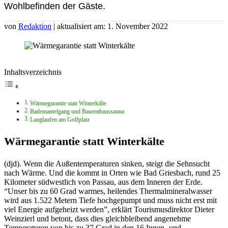
Wohlbefinden der Gäste.
von
Redaktion
| aktualisiert am: 1. November 2022
Inhaltsverzeichnis
Wärmegarantie statt Winterkälte
Bademantelgang und Bauernhaussauna
Langlaufen am Golfplatz
Wärmegarantie statt Winterkälte
(djd). Wenn die Außentemperaturen sinken, steigt die Sehnsucht
nach Wärme. Und die kommt in Orten wie Bad Griesbach, rund 25
Kilometer südwestlich von Passau, aus dem Inneren der Erde.
“Unser bis zu 60 Grad warmes, heilendes Thermalmineralwasser
wird aus 1.522 Metern Tiefe hochgepumpt und muss nicht erst mit
viel Energie aufgeheizt werden”, erklärt Tourismusdirektor Dieter
Weinzierl und betont, dass dies gleichbleibend angenehme
Temperaturen von bis zu 37 Grad in den 16 Innen- und