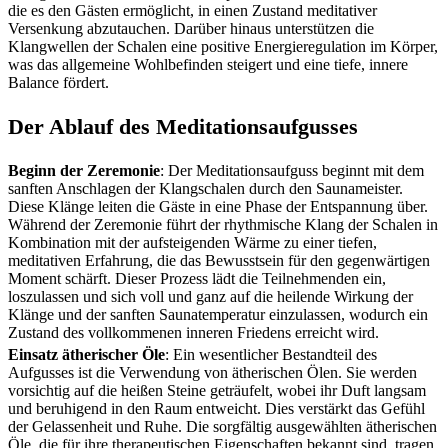
die es den Gästen ermöglicht, in einen Zustand meditativer
Versenkung abzutauchen. Darüber hinaus unterstützen die
Klangwellen der Schalen eine positive Energieregulation im Körper,
was das allgemeine Wohlbefinden steigert und eine tiefe, innere
Balance fördert.
Der Ablauf des Meditationsaufgusses
Beginn der Zeremonie
: Der Meditationsaufguss beginnt mit dem
sanften Anschlagen der Klangschalen durch den Saunameister.
Diese Klänge leiten die Gäste in eine Phase der Entspannung über.
Während der Zeremonie führt der rhythmische Klang der Schalen in
Kombination mit der aufsteigenden Wärme zu einer tiefen,
meditativen Erfahrung, die das Bewusstsein für den gegenwärtigen
Moment schärft. Dieser Prozess lädt die Teilnehmenden ein,
loszulassen und sich voll und ganz auf die heilende Wirkung der
Klänge und der sanften Saunatemperatur einzulassen, wodurch ein
Zustand des vollkommenen inneren Friedens erreicht wird.
Einsatz ätherischer Öle
: Ein wesentlicher Bestandteil des
Aufgusses ist die Verwendung von ätherischen Ölen. Sie werden
vorsichtig auf die heißen Steine geträufelt, wobei ihr Duft langsam
und beruhigend in den Raum entweicht. Dies verstärkt das Gefühl
der Gelassenheit und Ruhe. Die sorgfältig ausgewählten ätherischen
Öle, die für ihre therapeutischen Eigenschaften bekannt sind, tragen