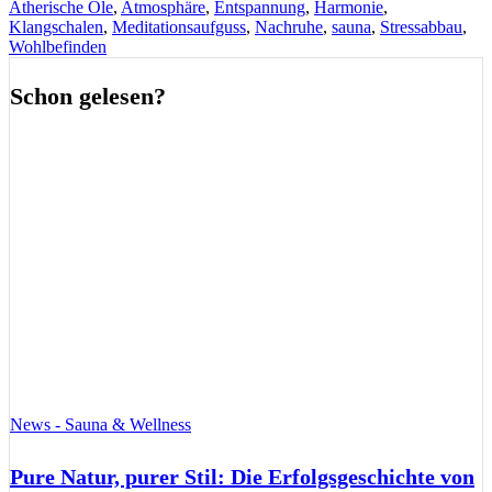
Ätherische Öle
,
Atmosphäre
,
Entspannung
,
Harmonie
,
Klangschalen
,
Meditationsaufguss
,
Nachruhe
,
sauna
,
Stressabbau
,
Wohlbefinden
Schon gelesen?
News - Sauna & Wellness
Pure Natur, purer Stil: Die Erfolgsgeschichte von