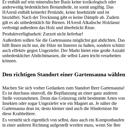
Er enthält auf rein mineralischer Basis keine toxikologisch oder
anderweitig bedenklichen Bestandteile, ist somit ungiftig. Das
HAresil enthält keinerlei Pestizide, keine Insektizide und ist
biozidfrei. Nach der Trocknung gibt es keine Dämpfe ab. Zudem
gilt es als unbedenklich für Bienen. HAresil Alkalische Holzlasur
verfestigt außerdem das Holz und überbrückt Risse.
Produktverfügbarkeit: Zurzeit nicht lieferbar!
Außerdem sollten Sie die Gartensauna möglichst gut abdichten. Das
hilft Ihnen nicht nur, die Hitze im Inneren zu halten, sondern schützt
auch effektiv gegen Ungeziefer. Der Markt bietet eine große Anzahl
unbedenklicher Abdichtmassen, die selbst Laien leicht verarbeiten
können.
Den richtigen Standort einer Gartensauna wählen
Machen Sie sich vorher Gedanken zum Standort Ihrer Gartensauna!
Es ist durchaus sinnvoll, die Bepflanzung an einer ganz anderen
Stelle vorzunehmen. Denn das Grünzeug zieht bestimmte Arten von
Insekten oder sogar Ungeziefer wie ein Magnet an. Je näher die
Gartensauna dran ist, desto kleiner sind auch die Hindernisse für
diese Krabbeltiere.
Es versteht sich eigentlich von selbst, dass auch ein Komposthaufen
in einer anderen Richtung aufgestellt werden muss, wenn Sie Ihre