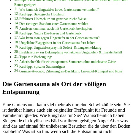
Superleicht Mäuse fangen mit der Lebendfalle – auch für kleinere Mäuse und
Ratten geeignet
Wie kann ich Ungeziefer in der Gartensauna verhindern?
Kauftipp: Biologische Holzlasur
Effektiver Holzschutz auf ganz natürliche Weise!
Den richtigen Standort einer Gartensauna wählen
Ameisen kann man auch mit Gartenkalk bekämpfen
Kauftipp: Natura Bio-Rasen und Gartenkalk
Was kann man gegen Ungeziefer in der Gartensauna tun?
Ungeliebte Plagegeister in der Gartensauna fern halten
Kauftipp: Ungezieferspray mit Sofort- & Langzeitwirkung
Insektenspray zur Bekämpfung von akutem Ungeziefer- & Insektenbefall
Tipps zur Vorbeugung:
Ätherische Öle für ein entspanntes Saunieren ohne unliebsame Gäste
Kauftipp: Spitzner Saunaaufguss
Grüntee-Avocado, Zitronengras-Basilikum, Lavendel-Kumquat und Rose
Die Gartensauna als Ort der völligen
Entspannung
Eine Gartensauna kann viel mehr als nur eine Schwitzhütte sein. Sie
ist darüber hinaus auch ein origineller Treffpunkt für Freunde und
Familienmitglieder. Wie klingt das für Sie? Wahrscheinlich haben
Sie gerade ein idyllisches Bild vor Ihrem geistigen Auge. Aber was
sind das auf einmal für unliebsame Besucher, die da über den Boden
krabbeln? Was ist zu tun, wenn sich die Entspannung nicht