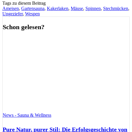
Tags zu diesem Beitrag
Ameisen
,
Gartensauna
,
Kakerlaken
,
Mäuse
,
Spinnen
,
Stechmücken
,
Ungeziefer
,
Wespen
Schon gelesen?
News - Sauna & Wellness
Pure Natur, purer Stil: Die Erfolgsgeschichte von