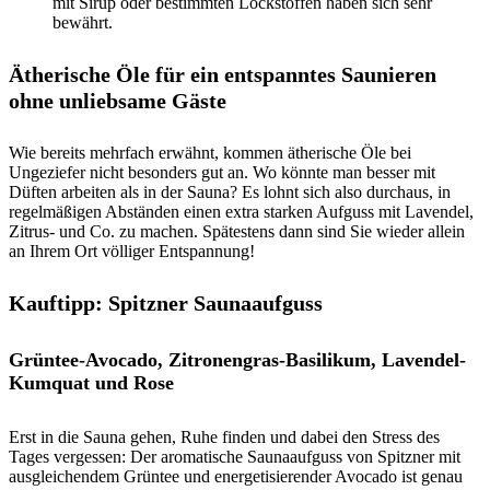
mit Sirup oder bestimmten Lockstoffen haben sich sehr
bewährt.
Ätherische Öle für ein entspanntes Saunieren
ohne unliebsame Gäste
Wie bereits mehrfach erwähnt, kommen ätherische Öle bei
Ungeziefer nicht besonders gut an. Wo könnte man besser mit
Düften arbeiten als in der Sauna? Es lohnt sich also durchaus, in
regelmäßigen Abständen einen extra starken Aufguss mit Lavendel,
Zitrus- und Co. zu machen. Spätestens dann sind Sie wieder allein
an Ihrem Ort völliger Entspannung!
Kauftipp:
Spitzner Saunaaufguss
Grüntee-Avocado, Zitronengras-Basilikum, Lavendel-
Kumquat und Rose
Erst in die Sauna gehen, Ruhe finden und dabei den Stress des
Tages vergessen: Der aromatische Saunaaufguss von Spitzner mit
ausgleichendem Grüntee und energetisierender Avocado ist genau