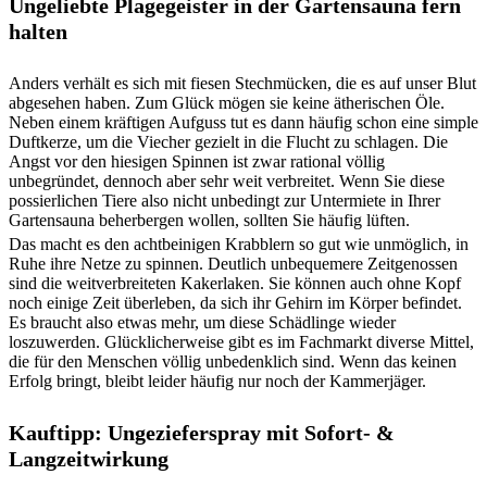
Ungeliebte Plagegeister in der Gartensauna fern
halten
Anders verhält es sich mit fiesen Stechmücken, die es auf unser Blut
abgesehen haben. Zum Glück mögen sie keine ätherischen Öle.
Neben einem kräftigen Aufguss tut es dann häufig schon eine simple
Duftkerze, um die Viecher gezielt in die Flucht zu schlagen. Die
Angst vor den hiesigen Spinnen ist zwar rational völlig
unbegründet, dennoch aber sehr weit verbreitet. Wenn Sie diese
possierlichen Tiere also nicht unbedingt zur Untermiete in Ihrer
Gartensauna beherbergen wollen, sollten Sie häufig lüften.
Das macht es den achtbeinigen Krabblern so gut wie unmöglich, in
Ruhe ihre Netze zu spinnen. Deutlich unbequemere Zeitgenossen
sind die weitverbreiteten Kakerlaken. Sie können auch ohne Kopf
noch einige Zeit überleben, da sich ihr Gehirn im Körper befindet.
Es braucht also etwas mehr, um diese Schädlinge wieder
loszuwerden. Glücklicherweise gibt es im Fachmarkt diverse Mittel,
die für den Menschen völlig unbedenklich sind. Wenn das keinen
Erfolg bringt, bleibt leider häufig nur noch der Kammerjäger.
Kauftipp:
Ungezieferspray mit Sofort- &
Langzeitwirkung