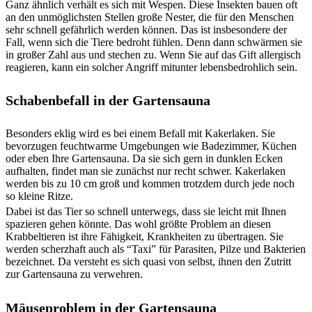
Ganz ähnlich verhält es sich mit Wespen. Diese Insekten bauen oft
an den unmöglichsten Stellen große Nester, die für den Menschen
sehr schnell gefährlich werden können. Das ist insbesondere der
Fall, wenn sich die Tiere bedroht fühlen. Denn dann schwärmen sie
in großer Zahl aus und stechen zu. Wenn Sie auf das Gift allergisch
reagieren, kann ein solcher Angriff mitunter lebensbedrohlich sein.
Schabenbefall in der Gartensauna
Besonders eklig wird es bei einem Befall mit Kakerlaken. Sie
bevorzugen feuchtwarme Umgebungen wie Badezimmer, Küchen
oder eben Ihre Gartensauna. Da sie sich gern in dunklen Ecken
aufhalten, findet man sie zunächst nur recht schwer. Kakerlaken
werden bis zu 10 cm groß und kommen trotzdem durch jede noch
so kleine Ritze.
Dabei ist das Tier so schnell unterwegs, dass sie leicht mit Ihnen
spazieren gehen könnte. Das wohl größte Problem an diesen
Krabbeltieren ist ihre Fähigkeit, Krankheiten zu übertragen. Sie
werden scherzhaft auch als “Taxi” für Parasiten, Pilze und Bakterien
bezeichnet. Da versteht es sich quasi von selbst, ihnen den Zutritt
zur Gartensauna zu verwehren.
Mäuseproblem in der Gartensauna