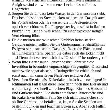
Armada von Ameisen anzulocken. Auch Reste natürlicher
Aufgüsse sind ein willkommener Leckerbissen für das
Ungeziefer.
Sorgen Sie dafür, dass kein Wasser in der Gartensauna steht.
Das lockt besonders Stechmücken magisch an. Das gilt auch
für Vogeltränken oder Gewässer, die Ihr Außengelände
optisch verschönern. Die Plagegeister legen selbst in flachen
Pfützen ihre Eier ab, was schnell zu einer explosionsartigen
Vermehrung führt.
Da die meisten unerwünschten Krabbler keine starken
Gerüche mögen, sollten Sie die Gartensauna regelmäßig mit
Essigwasser auswaschen. Das desinfiziert die Flächen und
hält Ungeziefer fern. Sparen Sie dabei auch die Ecken nicht
aus! Denn dort versteckt sich das “Gesindel” besonders gern!
Wenn Ihre Gartensauna Fenster besitzt, lohnt sich die
Investition in besonders engmaschige Fliegengitter. Diese sind
mittlerweile sogar als stabile Drahtgeflechte erhältlich und
somit auch wirksam gegen Nagetiere jeglicher Art.
Versuchen Sie niemals, Kakerlaken einfach zu erschlagen! Im
schlimmsten Fall legen diese Tiere dann noch ihre Eier ab und
werden so ganz schnell zur echten Plage. Ein altes Hausmittel
sind Gurkenschalen. Die darin enthaltenen Bitterstoffe sind
für Kakerlaken tödlich. Falls Sie sich nicht ganz sicher sind,
ob Ihre Gartensauna befallen ist, legen Sie die Schalen am
besten in dunklen und feuchten Ecken aus. Aber auch Fallen