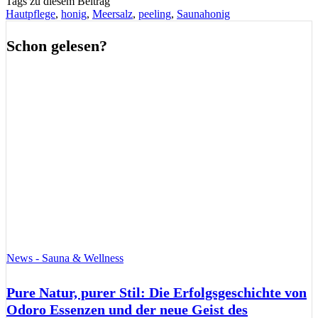
Tags zu diesem Beitrag
Hautpflege
,
honig
,
Meersalz
,
peeling
,
Saunahonig
Schon gelesen?
News - Sauna & Wellness
Pure Natur, purer Stil: Die Erfolgsgeschichte von
Odoro Essenzen und der neue Geist des