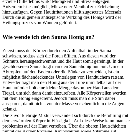
erzielte Dufterlebnis wirkt Müdigkeit und Stress entgegen.
Außerdem ist es möglich, Minze oder Menthol zur Erfrischung
hinzuzufügen. Gegen Hautirritationen hilft zugesetztes Meersalz.
Durch die allgemein antiseptische Wirkung des Honigs wird der
Heilungsprozess von Wunden gefördert.
Wie wende ich den Sauna Honig an?
Zuerst muss der Körper durch den Aufenthalt in der Sauna
schwitzen, sodass sich die Poren öffnen. Aus diesen wird der
Schmutz herausgeschwemmt und die Haut somit gereinigt. In der
geschlossenen Sauna trägt man den Saunahonig nun auf. Um ein
Abtropfen auf den Boden oder die Bänke zu vermeiden, ist ein
möglichst flächendeckendes Unterlegen von Handtüchern ratsam.
Entweder trägt man den Honig aus der Tube unmittelbar auf der
Haut auf oder holt eine kleine Menge davon per Hand aus dem
Tiegel, um sich dann damit einzureiben. Alle Körperstellen werden
mit dem Honig eingecremt. Jedoch muss man die Stirn dabei
aussparen, damit nichts von der Masse versehentlich in die Augen
gelangt.
Die zuvor klebrige Mixtur verwandelt sich durch die Berührung mit
dem erwärmten Körper in Flüssigkeit. Auf diese Weise kann man sie
problemlos auf der Haut verreiben. Über die oberen Hautschichten
nimmt der Körper Proteine, Aminosäuren sowie Vitamine auf.