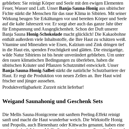
geblieben: Sie reinigt Körper und Seele mit den ewigen Elementen
Feuer, Wasser und Luft. Unser
Banja-Sauna-Honig
aus sibirischer
Fichte stärkt die Menschen für das raue Klima in Sibirien. Mit seiner
Wirkung beugen Sie Erkältungen vor und bereiten Körper und Seele
auf die kalte Jahreszeit vor. Er sorgt aber auch das ganze Jahr über
für Entspannung und Ausgeglichenheit. Schon der Duft unserer
Banja Sauna
Honig-Schokolade
macht glücklich! Die Kakaobohne
enthält außerdem viele Inhaltsstoffe, die Ihre Haut zu schätzen weiß.
Vitamine und Mineralien wie Eisen, Kalzium und Zink dringen tief
in die Haut ein, spenden Feuchtigkeit und glätten. Die einzigartige,
wilde Natur Sibiriens ist bis heute unverändert geblieben. Um unter
den rauen klimatischen Bedingungen zu überleben, haben die
sibirischen Kräuter und Pflanzen Schutzmittel entwickelt. Unser
Banja-Sauna-Honig-Salbei
stärkt die natürliche Schutzbarriere der
Haut. Er regt die Produktion von neuen Zellen an. Ihre Haut wird
frischer und jünger aussehen.
Produktverfügbarkeit: Zurzeit nicht lieferbar!
Weigand Saunahonig und Geschenk Sets
Die Mellis Sauna-Honigcreme mit sanftem Peeling-Effekt reinigt
sanft und macht die Haut wunderbar weich. Die Wirkstoffe Honig
und Propolis, auch Bienenharz oder Kittwachs genannt, haben eine