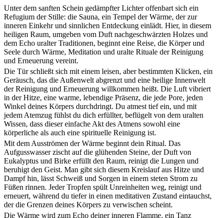
Unter dem sanften Schein gedämpfter Lichter offenbart sich ein
Refugium der Stille: die Sauna, ein Tempel der Wärme, der zur
inneren Einkehr und sinnlichen Entdeckung einlädt. Hier, in diesem
heiligen Raum, umgeben vom Duft nachgeschwärzten Holzes und
dem Echo uralter Traditionen, beginnt eine Reise, die Körper und
Seele durch Wärme, Meditation und uralte Rituale der Reinigung
und Erneuerung vereint.
Die Tür schließt sich mit einem leisen, aber bestimmten Klicken, ein
Geräusch, das die Außenwelt abgrenzt und eine heilige Innenwelt
der Reinigung und Erneuerung willkommen heißt. Die Luft vibriert
in der Hitze, eine warme, lebendige Präsenz, die jede Pore, jeden
Winkel deines Körpers durchdringt. Du atmest tief ein, und mit
jedem Atemzug fühlst du dich erfüllter, beflügelt von dem uralten
Wissen, dass dieser einfache Akt des Atmens sowohl eine
körperliche als auch eine spirituelle Reinigung ist.
Mit dem Ausströmen der Wärme beginnt dein Ritual. Das
Aufgusswasser zischt auf die glühenden Steine, der Duft von
Eukalyptus und Birke erfüllt den Raum, reinigt die Lungen und
beruhigt den Geist. Man gibt sich diesem Kreislauf aus Hitze und
Dampf hin, lässt Schweiß und Sorgen in einem steten Strom zu
Füßen rinnen. Jeder Tropfen spült Unreinheiten weg, reinigt und
erneuert, während du tiefer in einen meditativen Zustand eintauchst,
der die Grenzen deines Körpers zu verwischen scheint.
Die Wärme wird zum Echo deiner inneren Flamme, ein Tanz