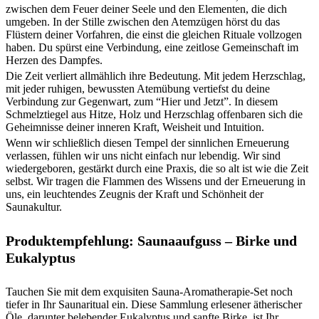
zwischen dem Feuer deiner Seele und den Elementen, die dich
umgeben. In der Stille zwischen den Atemzügen hörst du das
Flüstern deiner Vorfahren, die einst die gleichen Rituale vollzogen
haben. Du spürst eine Verbindung, eine zeitlose Gemeinschaft im
Herzen des Dampfes.
Die Zeit verliert allmählich ihre Bedeutung. Mit jedem Herzschlag,
mit jeder ruhigen, bewussten Atemübung vertiefst du deine
Verbindung zur Gegenwart, zum “Hier und Jetzt”. In diesem
Schmelztiegel aus Hitze, Holz und Herzschlag offenbaren sich die
Geheimnisse deiner inneren Kraft, Weisheit und Intuition.
Wenn wir schließlich diesen Tempel der sinnlichen Erneuerung
verlassen, fühlen wir uns nicht einfach nur lebendig. Wir sind
wiedergeboren, gestärkt durch eine Praxis, die so alt ist wie die Zeit
selbst. Wir tragen die Flammen des Wissens und der Erneuerung in
uns, ein leuchtendes Zeugnis der Kraft und Schönheit der
Saunakultur.
Produktempfehlung: Saunaaufguss – Birke und
Eukalyptus
Tauchen Sie mit dem exquisiten Sauna-Aromatherapie-Set noch
tiefer in Ihr Saunaritual ein. Diese Sammlung erlesener ätherischer
Öle, darunter belebender Eukalyptus und sanfte Birke, ist Ihr