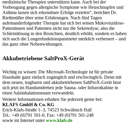
medizinische Therapien unterstützen kann. Auch bei der
Vorbeugung gegen allergische Symptome wie Heuschnupfen und
Asthma lassen sich erkennbare Erfolge erzielen“, berichtet Dr.
Riethmüller über seine Erfahrungen. Nach fünf Tagen
aufeinanderfolgender Therapie hat sich bei seinen Mukoviszidose-
Patientinnen und Patienten nicht nur die Sekretolyse, also die
Schleimlösung in den Bronchien, deutlich erhöht, sondern es haben
sich auch die Lungenfunktionsparameter merklich verbessert – und
das ganz ohne Nebenwirkungen.
Akkubetriebene SaltProX-Gerät
Wichtig zu wissen: Die Microsalt-Technologie ist für private
Haushalte ganz einfach zugänglich und erschwinglich. Denn mit
dem neuen, tragbaren und akkubetriebenen SaltProX-Gerät lässt
sich jetzt im Handumdrehen jede Sauna- oder Infrarotkabine in
einen Salzinhalationsraum verwandeln.
Weitere Informationen erhalten Sie jederzeit gerne bei:
KLAFS GmbH & Co. KG
Erich-Klafs-Straße 1–3, 74523 Schwäbisch Hall
Tel.: +49 (0)791 501-0, Fax: +49 (0)791 501-248
sowie im Internet unter
www.klafs.de