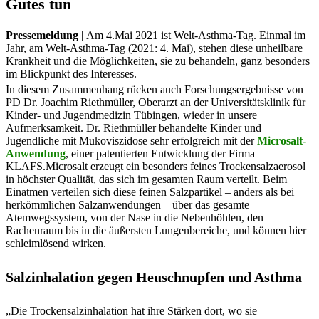
Gutes tun
Pressemeldung
| Am 4.Mai 2021 ist Welt-Asthma-Tag. Einmal im
Jahr, am Welt-Asthma-Tag (2021: 4. Mai), stehen diese unheilbare
Krankheit und die Möglichkeiten, sie zu behandeln, ganz besonders
im Blickpunkt des Interesses.
In diesem Zusammenhang rücken auch Forschungsergebnisse von
PD Dr. Joachim Riethmüller, Oberarzt an der Universitätsklinik für
Kinder- und Jugendmedizin Tübingen, wieder in unsere
Aufmerksamkeit. Dr. Riethmüller behandelte Kinder und
Jugendliche mit Mukoviszidose sehr erfolgreich mit der
Microsalt-
Anwendung
, einer patentierten Entwicklung der Firma
KLAFS.Microsalt erzeugt ein besonders feines Trockensalzaerosol
in höchster Qualität, das sich im gesamten Raum verteilt. Beim
Einatmen verteilen sich diese feinen Salzpartikel – anders als bei
herkömmlichen Salzanwendungen – über das gesamte
Atemwegssystem, von der Nase in die Nebenhöhlen, den
Rachenraum bis in die äußersten Lungenbereiche, und können hier
schleimlösend wirken.
Salzinhalation gegen Heuschnupfen und Asthma
„Die Trockensalzinhalation hat ihre Stärken dort, wo sie