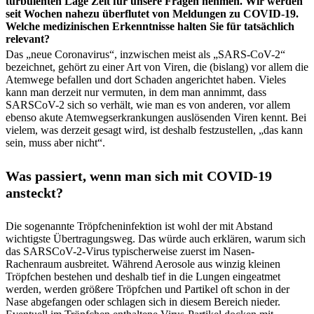
turbulenten Lage Zeit für unsere Fragen nehmen. Wir werden
seit Wochen nahezu überflutet von Meldungen zu COVID-19.
Welche medizinischen Erkenntnisse halten Sie für tatsächlich
relevant?
Das „neue Coronavirus“, inzwischen meist als „SARS-CoV-2“
bezeichnet, gehört zu einer Art von Viren, die (bislang) vor allem die
Atemwege befallen und dort Schaden angerichtet haben. Vieles
kann man derzeit nur vermuten, in dem man annimmt, dass
SARSCoV-2 sich so verhält, wie man es von anderen, vor allem
ebenso akute Atemwegserkrankungen auslösenden Viren kennt. Bei
vielem, was derzeit gesagt wird, ist deshalb festzustellen, „das kann
sein, muss aber nicht“.
Was passiert, wenn man sich mit COVID-19
ansteckt?
Die sogenannte Tröpfcheninfektion ist wohl der mit Abstand
wichtigste Übertragungsweg. Das würde auch erklären, warum sich
das SARSCoV-2-Virus typischerweise zuerst im Nasen-
Rachenraum ausbreitet. Während Aerosole aus winzig kleinen
Tröpfchen bestehen und deshalb tief in die Lungen eingeatmet
werden, werden größere Tröpfchen und Partikel oft schon in der
Nase abgefangen oder schlagen sich in diesem Bereich nieder.