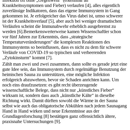
Infektion oft ohne „Gegenwehr“ (erkennbar an
Krankheitssymptomen und Fieber) verlaufen [4], alles eigentlich
zuverlässige Indikatoren, dass das eigene Immunsystem in Gang
gekommen ist. Je erfolgreicher das Virus dabei ist, umso schwerer
ist der Krankheitsverlauf [5], aber auch bei weniger dramatischen
Verläufen scheint die Immunabwehr erheblich ausgebremst zu
werden [6].Bemerkenswerterweise kamen Wissenschaftler schon
vor fünf Jahren zur Erkenntnis, dass „strategische
Temperaturveränderungen“ die komplexen Reaktionen des
Immunsystems so beeinflussen, dass es nicht zu dem für schwere
Verläufe von COVID-19 so typischen und verheerenden
„Zytokinsturm“ kommt [7].
Zählt man zwei und zwei zusammen, dann sollte es gerade jetzt eine
gute Idee sein, das Immunsystem durch regelmäßige Benutzung der
heimischen Sauna zu unterstützen, eine mögliche Infektion
erfolgreich abzuwehren, bevor sie Schaden anrichten kann. Um
noch eins draufzusetzen: es gibt recht überzeugende
wissenschaftliche Belege, dass nicht nur „künstliches Fieber“
wirksam ist, sondern dass auch „künstliche Kälte“ in dieselbe
Richtung wirkt. Damit dürften sowohl die Wärme in der Sauna
selbst wie auch das obligatorische Abkühlen nach jedem Saunagang
Hand in Hand wirken und neue Erkenntnisse aus der
Grundlagenforschung [8] bestätigen ganz offensichtlich ältere,
praxisnahe Untersuchungen [9].