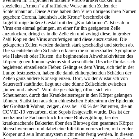
Eventuell im Tröpfchen enthaltene Virus-Partikel docken mit
speziellen „Armen“ auf raffinierte Weise an den Zellen der
Schleimhaut an. Diese Arme haben den Viren übrigens ihren Namen
gegeben: Corona, lateinisch „die Krone“ beschreibt die
kugelförmige äußere Gestalt mit den „Kontaktarmen“. Ist es dem
Virus erst einmal gelungen, an einer für ihn geeigneten Zelle
anzudocken, dringt es in die Zelle ein und zwingt diese, in großer
Zahl Kopien des Virus anzufertigen und diese auszustoßen. Die
gekaperten Zellen werden dadurch stark geschädigt und sterben ab.
Die so entstehenden Schäden erklären die schmerzhaften Symptome
wie Halsweh oder Husten, die beginnenden Abwehraktivitäten des
körpereigenen Immunsystems sind wesentliche Ursache für das sich
begleitend einstellende Fieber. Gelingt es dem Virus, sich tief in der
Lunge festzusetzen, haben die damit einhergehenden Schäden der
Zellen ganz andere Konsequenzen. Dort, wo der Austausch von
Sauerstoff stattfindet, liegt nur eine dünne Zellschicht zwischen
„innen und außen“. Wird die geschädigt, öffnet sich ein
Scheunentor, durch das Krankheitserreger in den Körper gelangen
können. Statistiken aus dem chinesischen Epizentrum der Epidemie,
der Großstadt Wuhan, zeigen, dass bei 100 % der Patienten, die an
COVID-19 verstarben, eine Sepsis festgestellt wurde. Das ist der
medizinische Fachausdruck für eine Blutvergiftung, bei der
krankmachende Bakterien über den Blutweg den gesamten Körper
überschwemmen und dabei eine Infektion verursachen, mit der der
Körper und sein Immunsystem nicht mehr fertig werden. In diesem