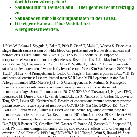
darf ich trotzdem gehen?
Saunakultur in Deutschland – Hier geht es recht freizügig
zu.
Saunabaden mit Silikonimplantaten in der Brust.
Die eigene Sauna – Eine Wohltat bei
Allergiebeschwerden
.
1 Pilch W, Pokora I, Szyguła Z, Pałka T, Pilch P, Cisoń T, Malik L, Wiecha S. Effect of a
single finnish sauna session on white blood cell profile and cortisol levels in athletes and
non-athletes. J Hum Kinet. 2013 Dec 31;39:127-35.. 2 Roberts NJ Jr. Impact of
temperature elevation on immunologic defenses. Rev Infect Dis. 1991 MayJun;13(3):462-
72. 3 Zellner M, Hergovics N, Roth E, Jilma B, Spittler A, Oehler R. Human monocyte
stimulation by experimental whole body hyperthermia. Wien Klin Wochenschr. 2002 Feb
15;114(3):102-7.. 4 Prompetchara E, Ketloy C, Palaga T. Immune responses in COVID-19
and potential vaccines: Lessons learned from SARS and MERS epidemic. Asian Pac J
Allergy Immunol. 2020 Mar;38(1):1-9.. 5 Channappanavar R, Perlman S. Pathogenic
human coronavirus infections: causes and consequences of cytokine storm and
immunopathology. Semin Immunopathol. 2017;39:529-39. 6 Thevarajan I, Nguyen THO,
Koutsakos M, Druce J, Caly L, van de Sandt CE, Jia X, Nicholson S, Catton M, Cowie B,
Tong SYC, Lewin SR, Kedzierska K. Breadth of concomitant immune responses prior to
patient recovery: a case report of non-severe COVID-19. Nat Med 2020;26:453–455 7
Evans SS, Repasky EA, Fisher DT. Fever and the thermal regulation of immunity: the
immune system feels the heat. Nat Rev Immunol. 2015 Jun;15(6):335-49 8 Schieber AM,
Ayres JS. Thermoregulation as a disease tolerance defense strategy. Pathog Dis. 2016
Dec;74(9) 9 Brenner IK, Castellani JW, Gabaree C, Young AJ, Zamecnik J, Shephard RJ,
Shek PN. Immune changes in humans during cold exposure: effects of prior heating and
exercise. J Appl Physiol). 1999 Aug;87(2):699-710 10 Tariq S, Wani S, Rasool W, Shafi