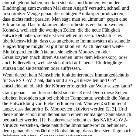
einmal gelernt haben, merken sich das und können, wenn der
Eindringling zum zweiten Mal einen Angriff versucht, schnell und
in so großer Menge genau die richtigen Antikörper produzieren,
dass nichts mehr passiert. Man sagt, man sei „immun“ gegen eine
Erkrankung. Das funktioniert aber frühestens erst beim zweiten
Kontakt, weil sich die wenigen Zellen, die die neue Fähigkeit
entwickelt haben, selbst erst vermehren müssen. Deshalb ist es
überlebenswichtig, dass das angeborene Immunsystem als schnelle
Eingreiftruppe möglichst gut funktioniert. Auch hier sind weiße
Blutkörperchen die Akteure, sie heißen Monozyten oder
Granulozyten (nach ihrem Aussehen unter dem Mikroskop), oder
auch Killerzellen, weil sie sich direkt auf „neue“ Eindringlinge
stürzen und sie zerstören oder auffressen.
Wenn derzeit kein Mensch ein funktionierendes Immungedächtnis
für SARS-CoV-2 hat, dann sind also „Killerzellen und Co“
entscheidend, ob sich der Körper erfolgreich zur Wehr setzen kann?
Ganz genau – und hier schließt sich der Kreis! Denn diese Zellen
arbeiten besonders gut bei erhöhter Temperatur, weshalb die Natur
die Entwicklung von Fieber erfunden hat. Man weiß schon recht
lange, dass dadurch z.B. Monozyten aktiviert werden [2, 3]. Und
dies konnte schon unmittelbar nach einem einmaligen Saunabesuch
beobachtet werden [1]. Fatalerweise scheint es das SARS-CoV2-
Virus zu verstehen, diese natürliche Immunantwort zu behindern,
denn genau dies erklärt die Beobachtung, dass die ersten Tage nach