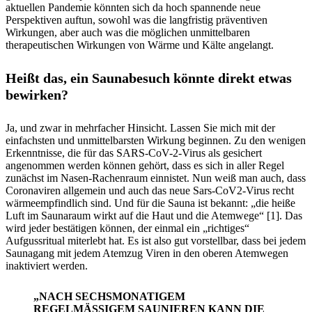
aktuellen Pandemie könnten sich da hoch spannende neue
Perspektiven auftun, sowohl was die langfristig präventiven
Wirkungen, aber auch was die möglichen unmittelbaren
therapeutischen Wirkungen von Wärme und Kälte angelangt.
Heißt das, ein Saunabesuch könnte direkt etwas
bewirken?
Ja, und zwar in mehrfacher Hinsicht. Lassen Sie mich mit der
einfachsten und unmittelbarsten Wirkung beginnen. Zu den wenigen
Erkenntnisse, die für das SARS-CoV-2-Virus als gesichert
angenommen werden können gehört, dass es sich in aller Regel
zunächst im Nasen-Rachenraum einnistet. Nun weiß man auch, dass
Coronaviren allgemein und auch das neue Sars-CoV2-Virus recht
wärmeempfindlich sind. Und für die Sauna ist bekannt: „die heiße
Luft im Saunaraum wirkt auf die Haut und die Atemwege“ [1]. Das
wird jeder bestätigen können, der einmal ein „richtiges“
Aufgussritual miterlebt hat. Es ist also gut vorstellbar, dass bei jedem
Saunagang mit jedem Atemzug Viren in den oberen Atemwegen
inaktiviert werden.
„NACH SECHSMONATIGEM
REGELMÄSSIGEM SAUNIEREN KANN DIE