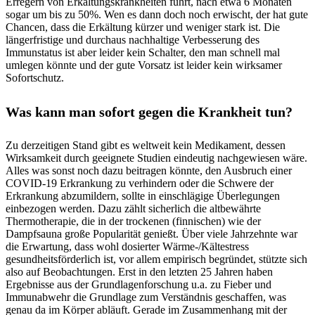
Erregern von Erkältungskrankheiten führt, nach etwa 6 Monaten
sogar um bis zu 50%. Wen es dann doch noch erwischt, der hat gute
Chancen, dass die Erkältung kürzer und weniger stark ist. Die
längerfristige und durchaus nachhaltige Verbesserung des
Immunstatus ist aber leider kein Schalter, den man schnell mal
umlegen könnte und der gute Vorsatz ist leider kein wirksamer
Sofortschutz.
Was kann man sofort gegen die Krankheit tun?
Zu derzeitigen Stand gibt es weltweit kein Medikament, dessen
Wirksamkeit durch geeignete Studien eindeutig nachgewiesen wäre.
Alles was sonst noch dazu beitragen könnte, den Ausbruch einer
COVID-19 Erkrankung zu verhindern oder die Schwere der
Erkrankung abzumildern, sollte in einschlägige Überlegungen
einbezogen werden. Dazu zählt sicherlich die altbewährte
Thermotherapie, die in der trockenen (finnischen) wie der
Dampfsauna große Popularität genießt. Über viele Jahrzehnte war
die Erwartung, dass wohl dosierter Wärme-/Kältestress
gesundheitsförderlich ist, vor allem empirisch begründet, stützte sich
also auf Beobachtungen. Erst in den letzten 25 Jahren haben
Ergebnisse aus der Grundlagenforschung u.a. zu Fieber und
Immunabwehr die Grundlage zum Verständnis geschaffen, was
genau da im Körper abläuft. Gerade im Zusammenhang mit der