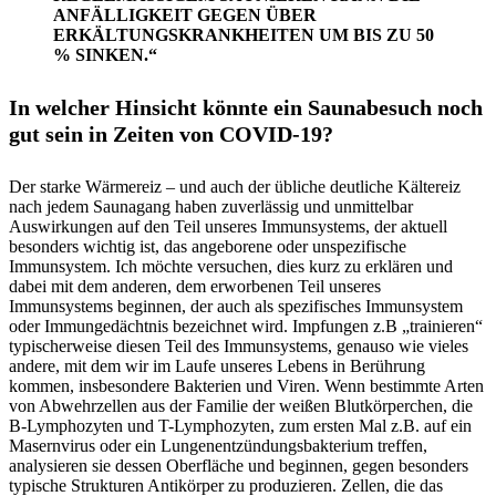
ANFÄLLIGKEIT GEGEN ÜBER
ERKÄLTUNGSKRANKHEITEN UM BIS ZU 50
% SINKEN.“
In welcher Hinsicht könnte ein Saunabesuch noch
gut sein in Zeiten von COVID-19?
Der starke Wärmereiz – und auch der übliche deutliche Kältereiz
nach jedem Saunagang haben zuverlässig und unmittelbar
Auswirkungen auf den Teil unseres Immunsystems, der aktuell
besonders wichtig ist, das angeborene oder unspezifische
Immunsystem. Ich möchte versuchen, dies kurz zu erklären und
dabei mit dem anderen, dem erworbenen Teil unseres
Immunsystems beginnen, der auch als spezifisches Immunsystem
oder Immungedächtnis bezeichnet wird. Impfungen z.B „trainieren“
typischerweise diesen Teil des Immunsystems, genauso wie vieles
andere, mit dem wir im Laufe unseres Lebens in Berührung
kommen, insbesondere Bakterien und Viren. Wenn bestimmte Arten
von Abwehrzellen aus der Familie der weißen Blutkörperchen, die
B-Lymphozyten und T-Lymphozyten, zum ersten Mal z.B. auf ein
Masernvirus oder ein Lungenentzündungsbakterium treffen,
analysieren sie dessen Oberfläche und beginnen, gegen besonders
typische Strukturen Antikörper zu produzieren. Zellen, die das