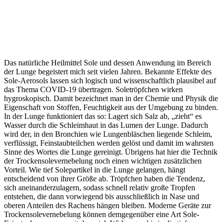
Das natürliche Heilmittel Sole und dessen Anwendung im Bereich
der Lunge begeistert mich seit vielen Jahren. Bekannte Effekte des
Sole-Aerosols lassen sich logisch und wissenschaftlich plausibel auf
das Thema COVID-19 übertragen. Soletröpfchen wirken
hygroskopisch. Damit bezeichnet man in der Chemie und Physik die
Eigenschaft von Stoffen, Feuchtigkeit aus der Umgebung zu binden.
In der Lunge funktioniert das so: Lagert sich Salz ab, „zieht“ es
Wasser durch die Schleimhaut in das Lumen der Lunge. Dadurch
wird der, in den Bronchien wie Lungenbläschen liegende Schleim,
verflüssigt, Feinstaubteilchen werden gelöst und damit im wahrsten
Sinne des Wortes die Lunge gereinigt. Übrigens hat hier die Technik
der Trockensolevernebelung noch einen wichtigen zusätzlichen
Vorteil. Wie tief Solepartikel in die Lunge gelangen, hängt
entscheidend von ihrer Größe ab. Tröpfchen haben die Tendenz,
sich aneinanderzulagern, sodass schnell relativ große Tropfen
entstehen, die dann vorwiegend bis ausschließlich in Nase und
oberen Anteilen des Rachens hängen bleiben. Moderne Geräte zur
Trockensolevernebelung können demgegenüber eine Art Sole-