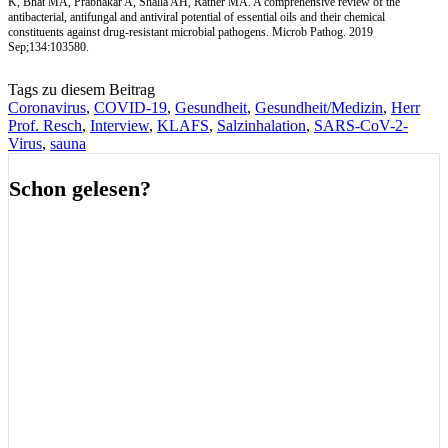
K, Bhat MA, Prabhakar A, Shalla AH, Rather MA. A comprehensive review of the
antibacterial, antifungal and antiviral potential of essential oils and their chemical
constituents against drug-resistant microbial pathogens. Microb Pathog. 2019
Sep;134:103580.
Tags zu diesem Beitrag
Coronavirus
,
COVID-19
,
Gesundheit
,
Gesundheit/Medizin
,
Herr
Prof. Resch
,
Interview
,
KLAFS
,
Salzinhalation
,
SARS-CoV-2-
Virus
,
sauna
Schon gelesen?