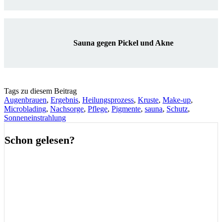
Sauna gegen Pickel und Akne
Tags zu diesem Beitrag
Augenbrauen
,
Ergebnis
,
Heilungsprozess
,
Kruste
,
Make-up
,
Microblading
,
Nachsorge
,
Pflege
,
Pigmente
,
sauna
,
Schutz
,
Sonneneinstrahlung
Schon gelesen?