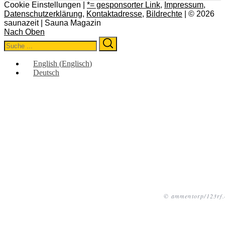
Cookie Einstellungen |
*= gesponsorter Link
,
Impressum
,
Datenschutzerklärung
,
Kontaktadresse
,
Bildrechte
| © 2026
saunazeit | Sauna Magazin
Nach Oben
Search
Search
for:
English
(
Englisch
)
Deutsch
© ammentorp/123rf