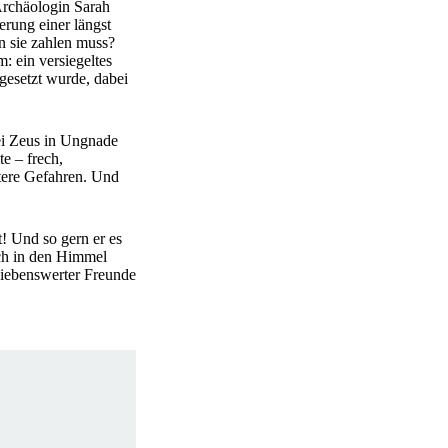
rchäologin Sarah
erung einer längst
n sie zahlen muss?
 ein versiegeltes
igesetzt wurde, dabei
bei Zeus in Ungnade
e – frech,
tere Gefahren. Und
! Und so gern er es
och in den Himmel
 liebenswerter Freunde