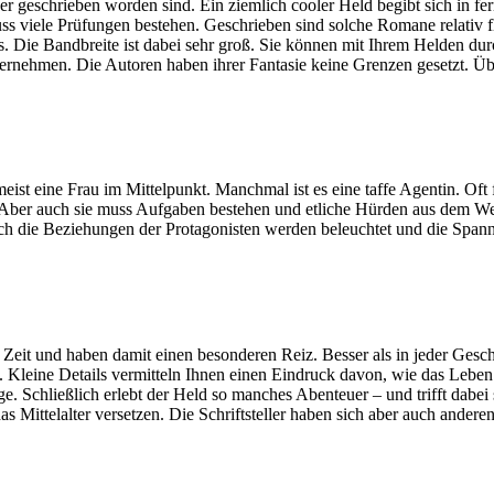
r geschrieben worden sind. Ein ziemlich cooler Held begibt sich in fe
s viele Prüfungen bestehen. Geschrieben sind solche Romane relativ flo
s. Die Bandbreite ist dabei sehr groß. Sie können mit Ihrem Helden d
nternehmen. Die Autoren haben ihrer Fantasie keine Grenzen gesetzt. Üb
eist eine Frau im Mittelpunkt. Manchmal ist es eine taffe Agentin. Oft
 Aber auch sie muss Aufgaben bestehen und etliche Hürden aus dem W
ch die Beziehungen der Protagonisten werden beleuchtet und die Spann
 Zeit und haben damit einen besonderen Reiz. Besser als in jeder Gesch
. Kleine Details vermitteln Ihnen einen Eindruck davon, wie das Lebe
. Schließlich erlebt der Held so manches Abenteuer – und trifft dabei 
s Mittelalter versetzen. Die Schriftsteller haben sich aber auch anderen