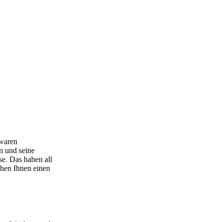
 waren
n und seine
se. Das haben all
chen Ihnen einen