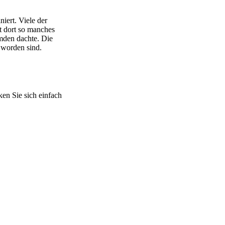
iert. Viele der
bt dort so manches
mden dachte. Die
 worden sind.
ken Sie sich einfach