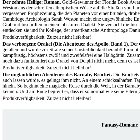
Der zehnte Heilige: Roman.
Gold-Gewinner der Florida Book Awar
Weston aus der schroffen äthiopischen Wüste auf die Straßen von Paris
vergessenen Prophezeiung, die den Planeten vor einer brutalen, drohe
Cambridge Archäologin Sarah Weston macht eine ungewöhnliche Entde
Grab mit Inschriften in einem obskuren Dialekt. Sie versucht die Inschr
entdecken sie und ihr Kollege, der amerikanische Anthropologe Dan
Produktverfügbarkeit: Zurzeit nicht lieferbar!
Das verborgene Orakel (Die Abenteuer des Apollo, Band 1).
Der G
gefallen und wurde zur Strafe seiner Unsterblichkeit beraubt! Prompt
kampflustig, höchstens zwölf und zweifelsfrei eine Halbgöttin. Zus
noch dazu funktioniert das Orakel von Delphi nicht mehr, denn es is
Produktverfügbarkeit: Zurzeit nicht lieferbar!
Die unglaublichen Abenteuer des Barnaby Brocket.
Die Brockets 
auch lassen würde, es gelingt ihm nicht. An einem schicksalhaften 
hinein. So beginnt eine magische Reise durch die Welt, in der Barnab
kennen. Und am Ende begreift er, dass er so normal wie seine Eltern ga
Produktverfügbarkeit: Zurzeit nicht lieferbar!
Fantasy-Romane