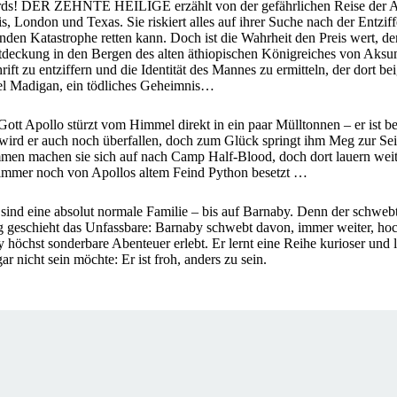
ds! DER ZEHNTE HEILIGE erzählt von der gefährlichen Reise der A
, London und Texas. Sie riskiert alles auf ihrer Suche nach der Entziff
nden Katastrophe retten kann. Doch ist die Wahrheit den Preis wert, de
ckung in den Bergen des alten äthiopischen Königreiches von Aksum:
ift zu entziffern und die Identität des Mannes zu ermitteln, der dort be
iel Madigan, ein tödliches Geheimnis…
ott Apollo stürzt vom Himmel direkt in ein paar Mülltonnen – er ist 
 wird er auch noch überfallen, doch zum Glück springt ihm Meg zur Seit
ammen machen sie sich auf nach Camp Half-Blood, doch dort lauern wei
t immer noch von Apollos altem Feind Python besetzt …
sind eine absolut normale Familie – bis auf Barnaby. Denn der schwebt
Tag geschieht das Unfassbare: Barnaby schwebt davon, immer weiter, h
y höchst sonderbare Abenteuer erlebt. Er lernt eine Reihe kurioser und
r nicht sein möchte: Er ist froh, anders zu sein.