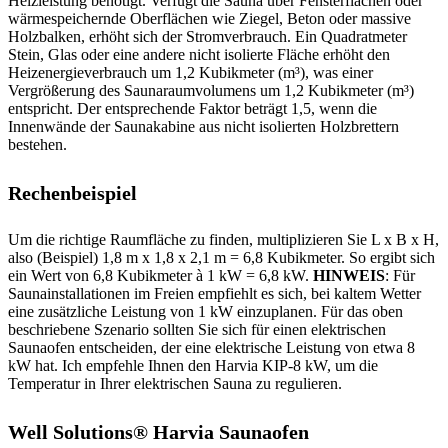
Heizleistung benötigt. Verfügt die Sauna über Fensterflächen oder
wärmespeichernde Oberflächen wie Ziegel, Beton oder massive
Holzbalken, erhöht sich der Stromverbrauch. Ein Quadratmeter
Stein, Glas oder eine andere nicht isolierte Fläche erhöht den
Heizenergieverbrauch um 1,2 Kubikmeter (m³), was einer
Vergrößerung des Saunaraumvolumens um 1,2 Kubikmeter (m³)
entspricht. Der entsprechende Faktor beträgt 1,5, wenn die
Innenwände der Saunakabine aus nicht isolierten Holzbrettern
bestehen.
Rechenbeispiel
Um die richtige Raumfläche zu finden, multiplizieren Sie L x B x H,
also (Beispiel) 1,8 m x 1,8 x 2,1 m = 6,8 Kubikmeter. So ergibt sich
ein Wert von 6,8 Kubikmeter à 1 kW = 6,8 kW.
HINWEIS
: Für
Saunainstallationen im Freien empfiehlt es sich, bei kaltem Wetter
eine zusätzliche Leistung von 1 kW einzuplanen. Für das oben
beschriebene Szenario sollten Sie sich für einen elektrischen
Saunaofen entscheiden, der eine elektrische Leistung von etwa 8
kW hat. Ich empfehle Ihnen den Harvia KIP-8 kW, um die
Temperatur in Ihrer elektrischen Sauna zu regulieren.
Well Solutions® Harvia Saunaofen