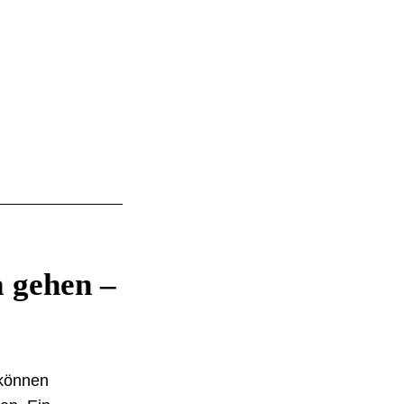
 gehen –
 können