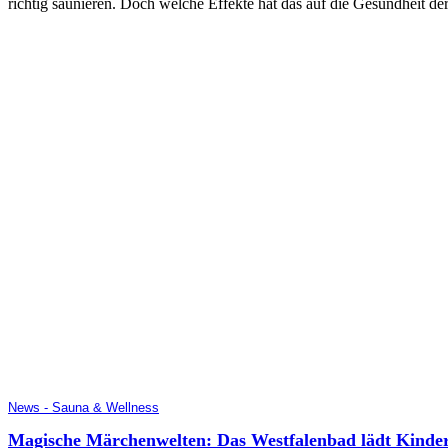
richtig saunieren. Doch welche Effekte hat das auf die Gesundheit de
News - Sauna & Wellness
Magische Märchenwelten: Das Westfalenbad lädt Kinder