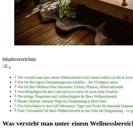
Inhaltsverzeichnis
Was versteht man unter einem Wellnessbereich und warum sollten wir ihn in unse
Wie Sie Ihre eigene Entspannungsoase schaffen – das Wichtigste zuerst
Wie Sie Ihre Wellness-Oase dekorieren: Farben, Pflanzen, Möbel und mehr
Vervollständigen Sie den Look mit Accessoires für noch mehr Komfort
Die richtige Temperatur und Luftfeuchtigkeit für Ihren Wellnessbereich
Rituale schaffen: einfache Wege zur Entspannung in Ihrer Oase
Den Stressfaktor in den Griff bekommen: Tipps und Tricks für maximale Entspa
Fazit: Verwandeln Sie Ihren Wellnessbereich in eine Oase der Entspannung – so g
Was versteht man unter einem Wellnessbereic