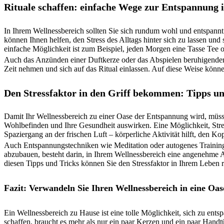
Rituale schaffen: einfache Wege zur Entspannung 
In Ihrem Wellnessbereich sollten Sie sich rundum wohl und entspannt f
können Ihnen helfen, den Stress des Alltags hinter sich zu lassen und 
einfache Möglichkeit ist zum Beispiel, jeden Morgen eine Tasse Tee o
Auch das Anzünden einer Duftkerze oder das Abspielen beruhigender Mu
Zeit nehmen und sich auf das Ritual einlassen. Auf diese Weise könn
Den Stressfaktor in den Griff bekommen: Tipps u
Damit Ihr Wellnessbereich zu einer Oase der Entspannung wird, müsse
Wohlbefinden und Ihre Gesundheit auswirken. Eine Möglichkeit, Stre
Spaziergang an der frischen Luft – körperliche Aktivität hilft, den 
Auch Entspannungstechniken wie Meditation oder autogenes Training 
abzubauen, besteht darin, in Ihrem Wellnessbereich eine angenehme 
diesen Tipps und Tricks können Sie den Stressfaktor in Ihrem Leben
Fazit: Verwandeln Sie Ihren Wellnessbereich in eine Oas
Ein Wellnessbereich zu Hause ist eine tolle Möglichkeit, sich zu ent
schaffen, braucht es mehr als nur ein paar Kerzen und ein paar Handt