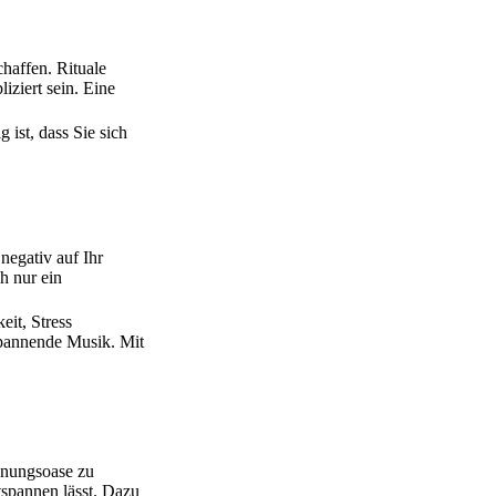
chaffen. Rituale
iziert sein. Eine
 ist, dass Sie sich
negativ auf Ihr
h nur ein
it, Stress
spannende Musik. Mit
annungsoase zu
tspannen lässt. Dazu