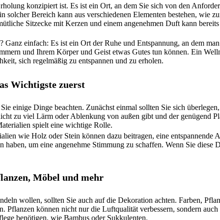
holung konzipiert ist. Es ist ein Ort, an dem Sie sich von den Anforde
in solcher Bereich kann aus verschiedenen Elementen bestehen, wie zu
ütliche Sitzecke mit Kerzen und einem angenehmen Duft kann bereits
n? Ganz einfach: Es ist ein Ort der Ruhe und Entspannung, an dem man
 kümmern und Ihrem Körper und Geist etwas Gutes tun können. Ein Well
chkeit, sich regelmäßig zu entspannen und zu erholen.
as Wichtigste zuerst
 Sie einige Dinge beachten. Zunächst einmal sollten Sie sich überlege
 nicht zu viel Lärm oder Ablenkung von außen gibt und der genügend Pla
erialien spielt eine wichtige Rolle.
alien wie Holz oder Stein können dazu beitragen, eine entspannende 
len haben, um eine angenehme Stimmung zu schaffen. Wenn Sie diese D
Pflanzen, Möbel und mehr
deln wollen, sollten Sie auch auf die Dekoration achten. Farben, Pfl
 Pflanzen können nicht nur die Luftqualität verbessern, sondern auch 
flege benötigen, wie Bambus oder Sukkulenten.