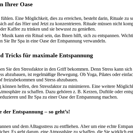
in Ihrer Oase
ühlen. Eine Möglichkeit, dies zu erreichen, besteht darin, Rituale zu s
sich auf das Hier und Jetzt zu konzentrieren. Rituale müssen nicht kompl
der Kaffee zu trinken und sie bewusst zu genießen.
sik kann ein Ritual sein, das Ihnen hilft, sich zu entspannen. Wichtig
en Sie Ihr Spa in eine Oase der Entspannung verwandeln.
nd Tricks für maximale Entspannung
n Sie den Stressfaktor in den Griff bekommen. Denn Stress kann sich 
ss abzubauen, ist regelmäßige Bewegung. Ob Yoga, Pilates oder einfac
Kopf freizubekommen und Stress abzubauen.
können helfen, den Stressfaktor zu minimieren. Eine weitere Möglichke
Atmosphäre zu schaffen. Dazu gehören z. B. Kerzen, Duftöle oder ent
 reduzieren und Ihr Spa zu einer Oase der Entspannung machen.
e der Entspannung – so geht’s!
spannen und dem Alltagsstress zu entfliehen. Aber um eine echte Entsp
ücher. Es geht darum, eine Atmosphäre zu schaffen, die Sie wirklich en