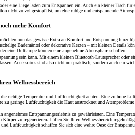
oder eine Liege laden zum Entspannen ein. Auch ein kleiner Tisch für 
ation nicht zu vollgestopft ist, um eine ruhige und entspannende Atmosp
r noch mehr Komfort
und möchten nun das gewisse Extra an Komfort und Entspannung hinzuf
uschelige Bademäntel oder dekorative Kerzen – mit kleinen Details kön
 oder eine Duftlampe können eine angenehme Atmosphäre schaffen.
Entspannung sein kann. Mit einem kleinen Bluetooth-Lautsprecher oder
assen. Accessoires sind also nicht nur praktisch, sondern auch ein wich
Ihren Wellnessbereich
die richtige Temperatur und Luftfeuchtigkeit achten. Eine zu hohe Luf
zu geringe Luftfeuchtigkeit die Haut austrocknet und Atemprobleme 
 ein angenehmes Entspannungserlebnis zu gewährleisten. Eine Temperat
 Körper zu regenerieren. Lüften Sie Ihren Wellnessbereich regelmäßig,
 und Luftfeuchtigkeit schaffen Sie sich eine wahre Oase der Entspannu