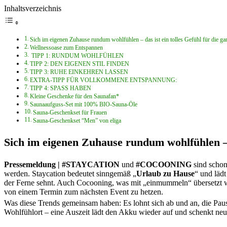
Inhaltsverzeichnis
Sich im eigenen Zuhause rundum wohlfühlen – das ist ein tolles Gefühl für die ga
Wellnessoase zum Entspannen
TIPP 1: RUNDUM WOHLFÜHLEN
TIPP 2: DEN EIGENEN STIL FINDEN
TIPP 3: RUHE EINKEHREN LASSEN
EXTRA-TIPP FÜR VOLLKOMMENE ENTSPANNUNG:
TIPP 4: SPASS HABEN
Kleine Geschenke für den Saunafan*
Saunaaufguss-Set mit 100% BIO-Sauna-Öle
Sauna-Geschenkset für Frauen
Sauna-Geschenkset “Men” von eliga
Sich im eigenen Zuhause rundum wohlfühlen – d
Pressemeldung | #STAYCATION
und
#COCOONING
sind schon
werden. Staycation bedeutet sinngemäß „
Urlaub zu Hause
“ und lädt
der Ferne sehnt. Auch Cocooning, was mit „einmummeln“ übersetzt wer
von einem Termin zum nächsten Event zu hetzen.
Was diese Trends gemeinsam haben: Es lohnt sich ab und an, die Pau
Wohlfühlort – eine Auszeit lädt den Akku wieder auf und schenkt neu