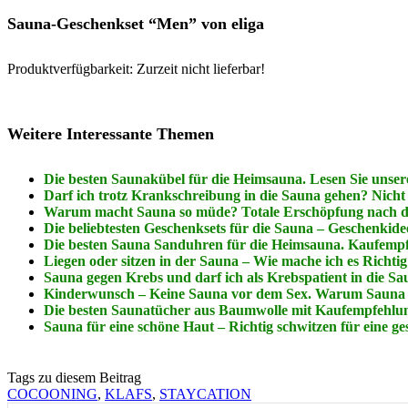
Sauna-Geschenkset “Men” von eliga
Produktverfügbarkeit: Zurzeit nicht lieferbar!
Weitere Interessante Themen
Die besten Saunakübel für die Heimsauna. Lesen Sie unse
Darf ich trotz Krankschreibung in die Sauna gehen? Nicht al
Warum macht Sauna so müde? Totale Erschöpfung nach 
Die beliebtesten Geschenksets für die Sauna – Geschenkid
Die besten Sauna Sanduhren für die Heimsauna. Kaufemp
Liegen oder sitzen in der Sauna – Wie mache ich es Richti
Sauna gegen Krebs und darf ich als Krebspatient in die S
Kinderwunsch – Keine Sauna vor dem Sex. Warum Sauna sc
Die besten Saunatücher aus Baumwolle mit Kaufempfehlu
Sauna für eine schöne Haut – Richtig schwitzen für eine g
Tags zu diesem Beitrag
COCOONING
,
KLAFS
,
STAYCATION