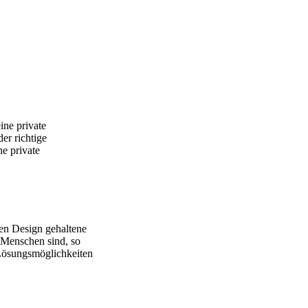
ine private
er richtige
e private
gen Design gehaltene
r Menschen sind, so
 Lösungsmöglichkeiten