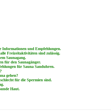
re Informationen und Empfehlungen.
le Freizeitaktivitäten sind zulässig.
dem Saunagang.
een für den Saunagänger.
fehlungen für Sauna Sanduhren.
g?
auna gehen?
hlecht für die Spermien sind.
ng.
esunde Haut.