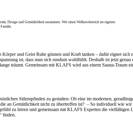
tät, Design und Gemütlichkeit zusammen. Wer einen Wellnessbereich im eigenen
 Familie.
m Körper und Geist Ruhe gönnen und Kraft tanken – dafür eignet sich e
annung ist, dass man sich rundum wohlfühlt. Deshalb ist jetzt genau d
n lange träumt. Gemeinsam mit KLAFS wird aus einem Sauna-Traum ein
sönlichen Stilempfinden zu gestalten: Ob eine im modernen, geradlini
ie an Gemütlichkeit nicht zu übertreffen ist? – So individuell wie wi
uchgefühl zu hören und gemeinsam mit KLAFS Experten die vielfältigen
“ finden.