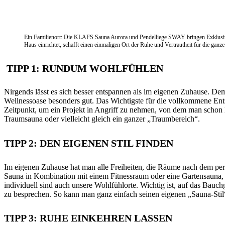
Ein Familienort: Die KLAFS Sauna Aurora und Pendelliege SWAY bringen Exklusivi
Haus einrichtet, schafft einen einmaligen Ort der Ruhe und Vertrautheit für die ganze
TIPP 1: RUNDUM WOHLFÜHLEN
Nirgends lässt es sich besser entspannen als im eigenen Zuhause. De
Wellnessoase besonders gut. Das Wichtigste für die vollkommene Entsp
Zeitpunkt, um ein Projekt in Angriff zu nehmen, von dem man scho
Traumsauna oder vielleicht gleich ein ganzer „Traumbereich“.
TIPP 2: DEN EIGENEN STIL FINDEN
Im eigenen Zuhause hat man alle Freiheiten, die Räume nach dem per
Sauna in Kombination mit einem Fitnessraum oder eine Gartensauna, d
individuell sind auch unsere Wohlfühlorte. Wichtig ist, auf das Ba
zu besprechen. So kann man ganz einfach seinen eigenen „Sauna-Stil
TIPP 3: RUHE EINKEHREN LASSEN