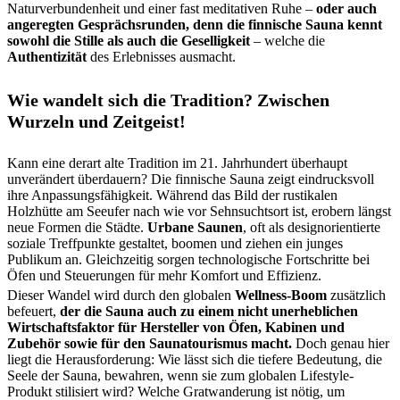
Naturverbundenheit und einer fast meditativen Ruhe –
oder auch
angeregten Gesprächsrunden, denn die finnische Sauna kennt
sowohl die Stille als auch die Geselligkeit
– welche die
Authentizität
des Erlebnisses ausmacht.
Wie wandelt sich die Tradition? Zwischen
Wurzeln und Zeitgeist!
Kann eine derart alte Tradition im 21. Jahrhundert überhaupt
unverändert überdauern? Die finnische Sauna zeigt eindrucksvoll
ihre Anpassungsfähigkeit. Während das Bild der rustikalen
Holzhütte am Seeufer nach wie vor Sehnsuchtsort ist, erobern längst
neue Formen die Städte.
Urbane Saunen
, oft als designorientierte
soziale Treffpunkte gestaltet, boomen und ziehen ein junges
Publikum an. Gleichzeitig sorgen technologische Fortschritte bei
Öfen und Steuerungen für mehr Komfort und Effizienz.
Dieser Wandel wird durch den globalen
Wellness-Boom
zusätzlich
befeuert,
der die Sauna auch zu einem nicht unerheblichen
Wirtschaftsfaktor für Hersteller von Öfen, Kabinen und
Zubehör sowie für den Saunatourismus macht.
Doch genau hier
liegt die Herausforderung: Wie lässt sich die tiefere Bedeutung, die
Seele der Sauna, bewahren, wenn sie zum globalen Lifestyle-
Produkt stilisiert wird? Welche Gratwanderung ist nötig, um