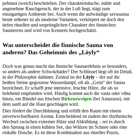
pehmeä (weich) beschrieben. Der charakteristische, milde und
angenehme Rauchgeruch, der in der Luft liegt, trägt zum
einzigartigen Ambiente bei. Auch wenn die aufwändige savusauna
heute seltener ist als moderne Varianten, verkörpert sie doch den
tiefen rituellen und ursprünglichen Charakter des finnischen
Saunierens und wird von Kennern hochgeschätzt.
Was unterscheidet die finnische Sauna von
anderen? Das Geheimnis des „Löyly“
Doch was genau macht das finnische Saunaerlebnis so besonders,
so anders als andere Schwitzbäder? Der Schlüssel liegt oft im Detail,
in der Philosophie dahinter. Zentral ist der
Löyly
– der auf die
heißen Steine gegossene Wasserdampf, oft als „Geist“ der Sauna
bezeichnet. Er schafft jene intensive, feuchte Hitze, die als so
belebend empfunden wird. Häufig kommt auch die vasta oder vihta
hinzu, ein Bündel aus frischen
Birkenzweigen
(bei Amazuon), mit
dem sanft auf die Haut geschlagen wird.
Dies fördert die Durchblutung und erfüllt den Raum mit einem
unverwechselbaren Aroma. Entscheidend ist zudem der rhythmische
Wechsel zwischen extremer Hitze und Abkühlung – sei es durch
den Sprung in einen kühlen See, das Wälzen im Schnee oder eine
eiskalte Dusche. Es ist diese Kombination aus ritueller Praxis,