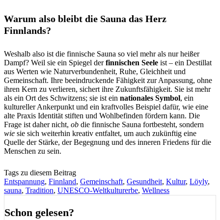
Warum also bleibt die Sauna das Herz
Finnlands?
Weshalb also ist die finnische Sauna so viel mehr als nur heißer
Dampf? Weil sie ein Spiegel der
finnischen Seele
ist – ein Destillat
aus Werten wie Naturverbundenheit, Ruhe, Gleichheit und
Gemeinschaft. Ihre beeindruckende Fähigkeit zur Anpassung, ohne
ihren Kern zu verlieren, sichert ihre Zukunftsfähigkeit. Sie ist mehr
als ein Ort des Schwitzens; sie ist ein
nationales Symbol
, ein
kultureller Ankerpunkt und ein kraftvolles Beispiel dafür, wie eine
alte Praxis Identität stiften und Wohlbefinden fördern kann. Die
Frage ist daher nicht,
ob
die finnische Sauna fortbesteht, sondern
wie
sie sich weiterhin kreativ entfaltet, um auch zukünftig eine
Quelle der Stärke, der Begegnung und des inneren Friedens für die
Menschen zu sein.
Tags zu diesem Beitrag
Entspannung
,
Finnland
,
Gemeinschaft
,
Gesundheit
,
Kultur
,
Löyly
,
sauna
,
Tradition
,
UNESCO-Weltkulturerbe
,
Wellness
Schon gelesen?