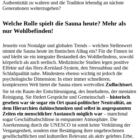
Authentizität zu wahren und die Tradition lebendig an nächste
Generationen weiterzugeben?
Welche Rolle spielt die Sauna heute? Mehr als
nur Wohlbefinden!
Jenseits von Nostalgie und globalen Trends – welchen Stellenwert
nimmt die Sauna heute im finnischen Alltag ein? Für die Finnen ist
und bleibt sie ein integraler Bestandteil des Wohlbefindens, sowohl
körperlich als auch seelisch. Medizinische Studien legen positive
Effekte auf das Herz-Kreislauf-System, den Stressabbau und die
Schlafqualität nahe. Mindestens ebenso wichtig ist jedoch die
psychologische Dimension: In einer immer schnelleren,
komplexeren Welt bietet die Sauna einen wertvollen
Zufluchtsort
.
Sie ist ein Raum der Entschleunigung, des Innehaltens, der mentalen
Reinigung. Sie fördert Gespräche und Gemeinschaft –
historisch
gesehen war sie sogar ein Ort quasi-politischer Neutralität, an
dem Hierarchien dahinschmolzen und selbst in angespannten
Zeiten ein menschlicher Austausch möglich war
– manchmal
sogar Geschäftsabschlüsse in entspannter Atmosphäre. Die
Anerkennung durch die UNESCO ist somit keine Verklärung der
Vergangenheit, sondern eine Bestätigung ihrer ungebrochenen
gesellschaftlichen und kulturellen Relevanz als aktiv gelebtes Erbe.