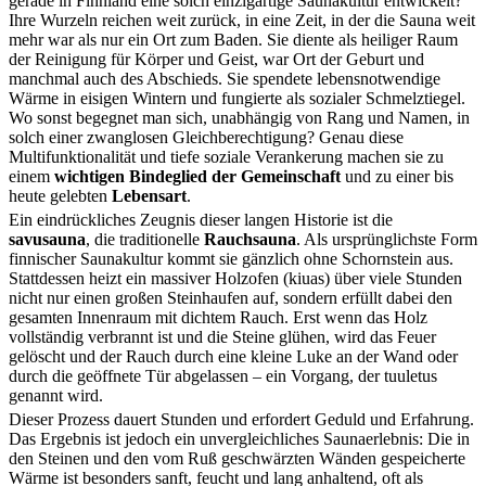
gerade in Finnland eine solch einzigartige Saunakultur entwickelt?
Ihre Wurzeln reichen weit zurück, in eine Zeit, in der die Sauna weit
mehr war als nur ein Ort zum Baden. Sie diente als heiliger Raum
der Reinigung für Körper und Geist, war Ort der Geburt und
manchmal auch des Abschieds. Sie spendete lebensnotwendige
Wärme in eisigen Wintern und fungierte als sozialer Schmelztiegel.
Wo sonst begegnet man sich, unabhängig von Rang und Namen, in
solch einer zwanglosen Gleichberechtigung? Genau diese
Multifunktionalität und tiefe soziale Verankerung machen sie zu
einem
wichtigen Bindeglied der Gemeinschaft
und zu einer bis
heute gelebten
Lebensart
.
Ein eindrückliches Zeugnis dieser langen Historie ist die
savusauna
, die traditionelle
Rauchsauna
. Als ursprünglichste Form
finnischer Saunakultur kommt sie gänzlich ohne Schornstein aus.
Stattdessen heizt ein massiver Holzofen (kiuas) über viele Stunden
nicht nur einen großen Steinhaufen auf, sondern erfüllt dabei den
gesamten Innenraum mit dichtem Rauch. Erst wenn das Holz
vollständig verbrannt ist und die Steine glühen, wird das Feuer
gelöscht und der Rauch durch eine kleine Luke an der Wand oder
durch die geöffnete Tür abgelassen – ein Vorgang, der tuuletus
genannt wird.
Dieser Prozess dauert Stunden und erfordert Geduld und Erfahrung.
Das Ergebnis ist jedoch ein unvergleichliches Saunaerlebnis: Die in
den Steinen und den vom Ruß geschwärzten Wänden gespeicherte
Wärme ist besonders sanft, feucht und lang anhaltend, oft als