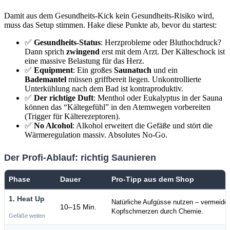
Damit aus dem Gesundheits-Kick kein Gesundheits-Risiko wird,
muss das Setup stimmen. Hake diese Punkte ab, bevor du startest:
✅
Gesundheits-Status
: Herzprobleme oder Bluthochdruck?
Dann sprich
zwingend
erst mit dem Arzt. Der Kälteschock ist
eine massive Belastung für das Herz.
✅
Equipment
: Ein großes
Saunatuch
und ein
Bademantel
müssen griffbereit liegen. Unkontrollierte
Unterkühlung nach dem Bad ist kontraproduktiv.
✅
Der richtige Duft
: Menthol oder Eukalyptus in der Sauna
können das “Kältegefühl” in den Atemwegen vorbereiten
(Trigger für Kälterezeptoren).
✅
No Alcohol
: Alkohol erweitert die Gefäße und stört die
Wärmeregulation massiv. Absolutes No-Go.
Der Profi-Ablauf: richtig Saunieren
Phase
Dauer
Pro-Tipp aus dem Shop
1. Heat Up
Natürliche Aufgüsse nutzen – vermeidet
10–15 Min.
Kopfschmerzen durch Chemie.
Gefäße weiten