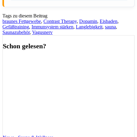
Tags zu diesem Beitrag
braunes Fettgewebe
,
Contrast Therapy
,
Dopamin
,
Eisbaden
,
Gefäßtraining
,
Immunsystem stärken
,
Langlebigkeit
,
sauna
,
Saunazubehör
,
Vagusnerv
Schon gelesen?