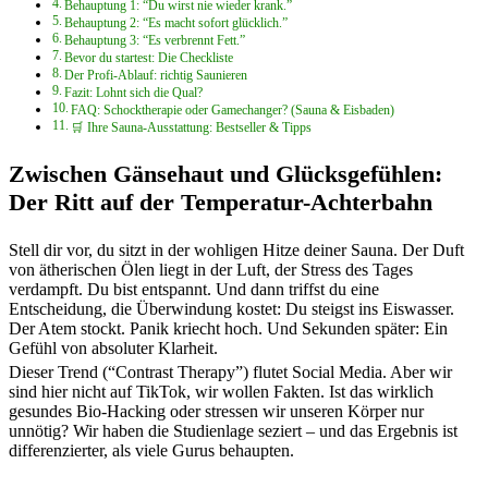
Behauptung 1: “Du wirst nie wieder krank.”
Behauptung 2: “Es macht sofort glücklich.”
Behauptung 3: “Es verbrennt Fett.”
Bevor du startest: Die Checkliste
Der Profi-Ablauf: richtig Saunieren
Fazit: Lohnt sich die Qual?
FAQ: Schocktherapie oder Gamechanger? (Sauna & Eisbaden)
🛒 Ihre Sauna-Ausstattung: Bestseller & Tipps
Zwischen Gänsehaut und Glücksgefühlen:
Der Ritt auf der Temperatur-Achterbahn
Stell dir vor, du sitzt in der wohligen Hitze deiner Sauna. Der Duft
von ätherischen Ölen liegt in der Luft, der Stress des Tages
verdampft. Du bist entspannt. Und dann triffst du eine
Entscheidung, die Überwindung kostet: Du steigst ins Eiswasser.
Der Atem stockt. Panik kriecht hoch. Und Sekunden später: Ein
Gefühl von absoluter Klarheit.
Dieser Trend (“Contrast Therapy”) flutet Social Media. Aber wir
sind hier nicht auf TikTok, wir wollen Fakten. Ist das wirklich
gesundes Bio-Hacking oder stressen wir unseren Körper nur
unnötig? Wir haben die Studienlage seziert – und das Ergebnis ist
differenzierter, als viele Gurus behaupten.