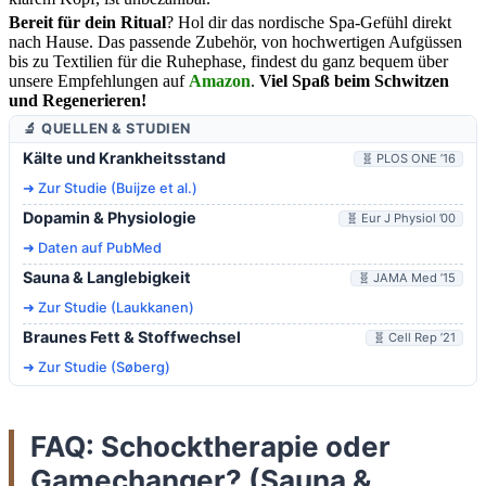
Bereit für dein Ritual
? Hol dir das nordische Spa-Gefühl direkt
nach Hause. Das passende Zubehör, von hochwertigen Aufgüssen
bis zu Textilien für die Ruhephase, findest du ganz bequem über
unsere Empfehlungen auf
Amazon
.
Viel Spaß beim Schwitzen
und Regenerieren!
🔬 QUELLEN & STUDIEN
Kälte und Krankheitsstand
🧬 PLOS ONE ’16
➜ Zur Studie (Buijze et al.)
Dopamin & Physiologie
🧬 Eur J Physiol ’00
➜ Daten auf PubMed
Sauna & Langlebigkeit
🧬 JAMA Med ’15
➜ Zur Studie (Laukkanen)
Braunes Fett & Stoffwechsel
🧬 Cell Rep ’21
➜ Zur Studie (Søberg)
FAQ: Schocktherapie oder
Gamechanger? (Sauna &