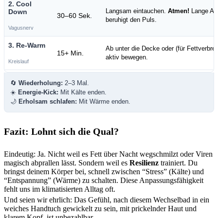
2. Cool
Langsam eintauchen.
Atmen!
Lange Au
Down
30–60 Sek.
beruhigt den Puls.
Vagusnerv
3. Re-Warm
Ab unter die Decke oder (für Fettverbre
15+ Min.
aktiv bewegen.
Kreislauf
🔄
Wiederholung:
2–3 Mal.
☀️
Energie-Kick:
Mit Kälte enden.
🌙
Erholsam schlafen:
Mit Wärme enden.
Fazit: Lohnt sich die Qual?
Eindeutig: Ja. Nicht weil es Fett über Nacht wegschmilzt oder Viren
magisch abprallen lässt. Sondern weil es
Resilienz
trainiert. Du
bringst deinem Körper bei, schnell zwischen “Stress” (Kälte) und
“Entspannung” (Wärme) zu schalten. Diese Anpassungsfähigkeit
fehlt uns im klimatisierten Alltag oft.
Und seien wir ehrlich: Das Gefühl, nach diesem Wechselbad in ein
weiches Handtuch gewickelt zu sein, mit prickelnder Haut und
klarem Kopf, ist unbezahlbar.