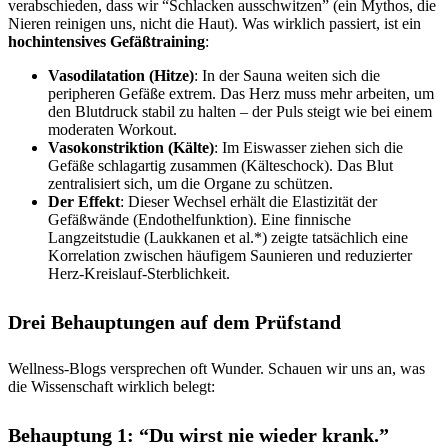
verabschieden, dass wir “Schlacken ausschwitzen” (ein Mythos, die
Nieren reinigen uns, nicht die Haut). Was wirklich passiert, ist ein
hochintensives Gefäßtraining
:
Vasodilatation (Hitze)
: In der Sauna weiten sich die
peripheren Gefäße extrem. Das Herz muss mehr arbeiten, um
den Blutdruck stabil zu halten – der Puls steigt wie bei einem
moderaten Workout.
Vasokonstriktion (Kälte)
: Im Eiswasser ziehen sich die
Gefäße schlagartig zusammen (Kälteschock). Das Blut
zentralisiert sich, um die Organe zu schützen.
Der Effekt
: Dieser Wechsel erhält die Elastizität der
Gefäßwände (Endothelfunktion). Eine finnische
Langzeitstudie (Laukkanen et al.*) zeigte tatsächlich eine
Korrelation zwischen häufigem Saunieren und reduzierter
Herz-Kreislauf-Sterblichkeit.
Drei Behauptungen auf dem Prüfstand
Wellness-Blogs versprechen oft Wunder. Schauen wir uns an, was
die Wissenschaft wirklich belegt:
Behauptung 1: “Du wirst nie wieder krank.”