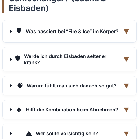
Eisbaden)
🫀
▼
Was passiert bei “Fire & Ice” im Körper?
Werde ich durch Eisbaden seltener
🛡️
▼
krank?
🧠
▼
Warum fühlt man sich danach so gut?
🔥
▼
Hilft die Kombination beim Abnehmen?
⚠️
▼
Wer sollte vorsichtig sein?