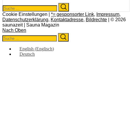
Search
Search
for:
Cookie Einstellungen |
*= gesponsorter Link
,
Impressum
,
Datenschutzerklärung
,
Kontaktadresse
,
Bildrechte
| © 2026
saunazeit | Sauna Magazin
Nach Oben
Search
Search
for:
English
(
Englisch
)
Deutsch