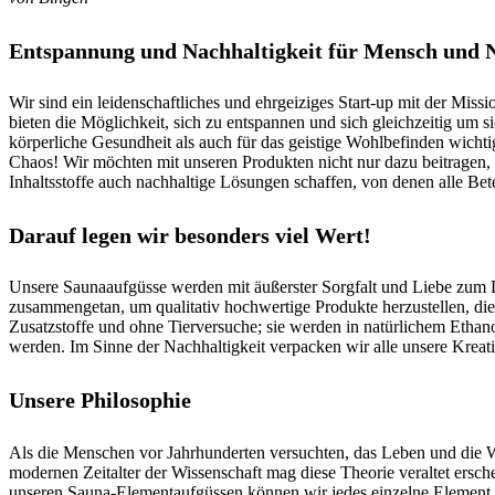
Entspannung und Nachhaltigkeit für Mensch und 
Wir sind ein leidenschaftliches und ehrgeiziges Start-up mit der Mi
bieten die Möglichkeit, sich zu entspannen und sich gleichzeitig um 
körperliche Gesundheit als auch für das geistige Wohlbefinden wichti
Chaos! Wir möchten mit unseren Produkten nicht nur dazu beitragen, 
Inhaltsstoffe auch nachhaltige Lösungen schaffen, von denen alle Betei
Darauf legen wir besonders viel Wert!
Unsere Saunaaufgüsse werden mit äußerster Sorgfalt und Liebe zum D
zusammengetan, um qualitativ hochwertige Produkte herzustellen, di
Zusatzstoffe und ohne Tierversuche; sie werden in natürlichem Ethano
werden. Im Sinne der Nachhaltigkeit verpacken wir alle unsere Kreati
Unsere Philosophie
Als die Menschen vor Jahrhunderten versuchten, das Leben und die We
modernen Zeitalter der Wissenschaft mag diese Theorie veraltet ersc
unseren Sauna-Elementaufgüssen können wir jedes einzelne Element r