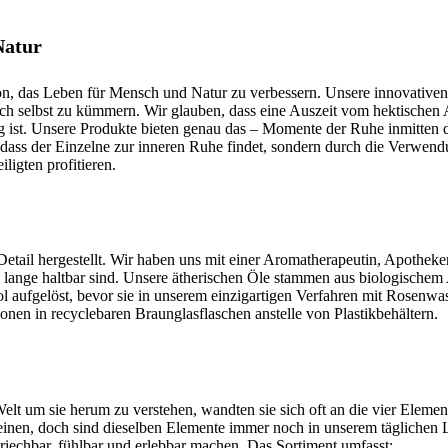
Natur
ssion, das Leben für Mensch und Natur zu verbessern. Unsere innovative
sich selbst zu kümmern. Wir glauben, dass eine Auszeit vom hektischen 
g ist. Unsere Produkte bieten genau das – Momente der Ruhe inmitten d
dass der Einzelne zur inneren Ruhe findet, sondern durch die Verwend
ligten profitieren.
etail hergestellt. Wir haben uns mit einer Aromatherapeutin, Apothek
e lange haltbar sind. Unsere ätherischen Öle stammen aus biologische
l aufgelöst, bevor sie in unserem einzigartigen Verfahren mit Rosenwas
onen in recyclebaren Braunglasflaschen anstelle von Plastikbehältern.
lt um sie herum zu verstehen, wandten sie sich oft an die vier Elemen
heinen, doch sind dieselben Elemente immer noch in unserem täglichen 
iechbar, fühlbar und erlebbar machen. Das Sortiment umfasst: