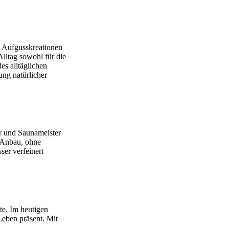
n Aufgusskreationen
Alltag sowohl für die
es alltäglichen
ung natürlicher
er und Saunameister
m Anbau, ohne
ser verfeinert
te. Im heutigen
Leben präsent. Mit