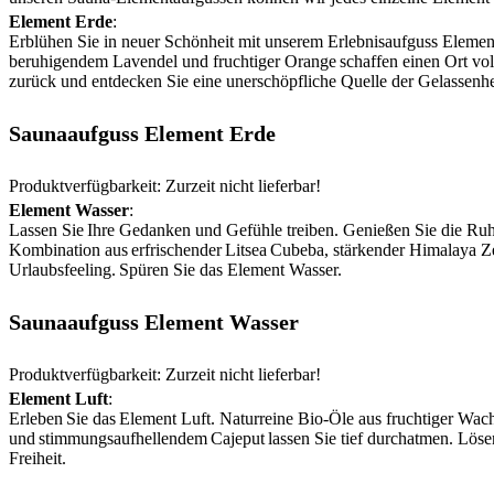
Element Erde
:
Erblühen Sie in neuer Schönheit mit unserem Erlebnisaufguss Element
beruhigendem Lavendel und fruchtiger Orange schaffen einen Ort voll
zurück und entdecken Sie eine unerschöpfliche Quelle der Gelassenh
Saunaaufguss Element Erde
Produktverfügbarkeit: Zurzeit nicht lieferbar!
Element Wasser
:
Lassen Sie Ihre Gedanken und Gefühle treiben. Genießen Sie die Ruh
Kombination aus erfrischender Litsea Cubeba, stärkender Himalaya Zed
Urlaubsfeeling. Spüren Sie das Element Wasser.
Saunaaufguss Element Wasser
Produktverfügbarkeit: Zurzeit nicht lieferbar!
Element Luft
:
Erleben Sie das Element Luft. Naturreine Bio-Öle aus fruchtiger Wa
und stimmungsaufhellendem Cajeput lassen Sie tief durchatmen. Lösen
Freiheit.