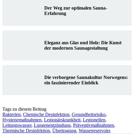
Der Weg zur optimalen Sauna-
Erfahrung
Eleganz aus Glas und Holz: Die Kunst
der modernen Saunagestaltung
Die verborgene Saunakultur Norwegens:
ein faszinierender Einblick
Tags zu diesem Beitrag
Bakterien
,
Chemische Desinfektion
,
Gesundheitsrisiko
,
Hygienemaßnahmen
,
Legionärskrankheit
,
Legionellen
,
Leitungswasser
,
Lungenentzündung
,
Präventivmaßnahmen
,
Thermische Desinfektion
,
Übertragung
,
Wasserreservoirs