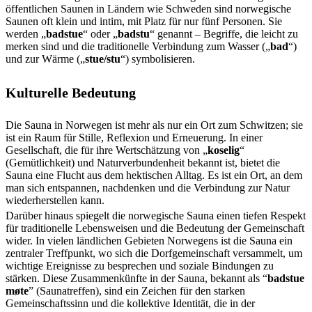
öffentlichen Saunen in Ländern wie Schweden sind norwegische
Saunen oft klein und intim, mit Platz für nur fünf Personen. Sie
werden „
badstue
“ oder „
badstu
“ genannt – Begriffe, die leicht zu
merken sind und die traditionelle Verbindung zum Wasser („
bad
“)
und zur Wärme („
stue/stu
“) symbolisieren.
Kulturelle Bedeutung
Die Sauna in Norwegen ist mehr als nur ein Ort zum Schwitzen; sie
ist ein Raum für Stille, Reflexion und Erneuerung. In einer
Gesellschaft, die für ihre Wertschätzung von „
koselig
“
(Gemütlichkeit) und Naturverbundenheit bekannt ist, bietet die
Sauna eine Flucht aus dem hektischen Alltag. Es ist ein Ort, an dem
man sich entspannen, nachdenken und die Verbindung zur Natur
wiederherstellen kann.
Darüber hinaus spiegelt die norwegische Sauna einen tiefen Respekt
für traditionelle Lebensweisen und die Bedeutung der Gemeinschaft
wider. In vielen ländlichen Gebieten Norwegens ist die Sauna ein
zentraler Treffpunkt, wo sich die Dorfgemeinschaft versammelt, um
wichtige Ereignisse zu besprechen und soziale Bindungen zu
stärken. Diese Zusammenkünfte in der Sauna, bekannt als “
badstue
møte
” (Saunatreffen), sind ein Zeichen für den starken
Gemeinschaftssinn und die kollektive Identität, die in der