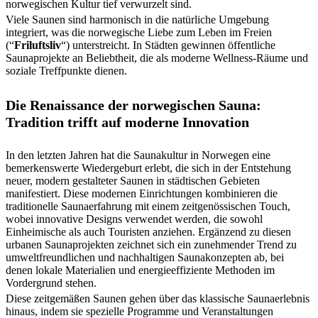
norwegischen Kultur tief verwurzelt sind.
Viele Saunen sind harmonisch in die natürliche Umgebung
integriert, was die norwegische Liebe zum Leben im Freien
(“
Friluftsliv
“) unterstreicht. In Städten gewinnen öffentliche
Saunaprojekte an Beliebtheit, die als moderne Wellness-Räume und
soziale Treffpunkte dienen.
Die Renaissance der norwegischen Sauna:
Tradition trifft auf moderne Innovation
In den letzten Jahren hat die Saunakultur in Norwegen eine
bemerkenswerte Wiedergeburt erlebt, die sich in der Entstehung
neuer, modern gestalteter Saunen in städtischen Gebieten
manifestiert. Diese modernen Einrichtungen kombinieren die
traditionelle Saunaerfahrung mit einem zeitgenössischen Touch,
wobei innovative Designs verwendet werden, die sowohl
Einheimische als auch Touristen anziehen. Ergänzend zu diesen
urbanen Saunaprojekten zeichnet sich ein zunehmender Trend zu
umweltfreundlichen und nachhaltigen Saunakonzepten ab, bei
denen lokale Materialien und energieeffiziente Methoden im
Vordergrund stehen.
Diese zeitgemäßen Saunen gehen über das klassische Saunaerlebnis
hinaus, indem sie spezielle Programme und Veranstaltungen