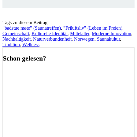
Tags zu diesem Beitrag
"badstue møte" (Saunatreffen)
,
"Friluftsliv" (Leben im Freien)
,
Gemeinschaft
,
Kulturelle Identität
,
Mittelalter
,
Moderne Innovation
,
Nachhaltigkeit
,
Naturverbundenheit
,
Norwegen
,
Saunakultur
,
Tradition
,
Wellness
Schon gelesen?