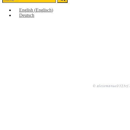
for:
English
(
Englisch
)
Deutsch
© alexemanuel/123rf