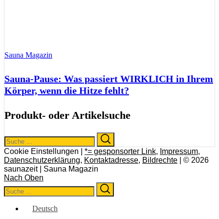
Sauna Magazin
Sauna-Pause: Was passiert WIRKLICH in Ihrem
Körper, wenn die Hitze fehlt?
Produkt- oder Artikelsuche
Search
Search
for:
Cookie Einstellungen |
*= gesponsorter Link
,
Impressum
,
Datenschutzerklärung
,
Kontaktadresse
,
Bildrechte
| © 2026
saunazeit | Sauna Magazin
Nach Oben
Search
Search
for:
Deutsch