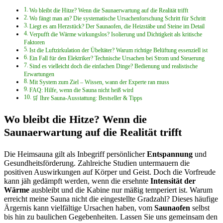
Wo bleibt die Hitze? Wenn die Saunaerwartung auf die Realität trifft
Wo fängt man an? Die systematische Ursachenforschung Schritt für Schritt
Liegt es am Herzstück? Der Saunaofen, die Heizstäbe und Steine im Detail
Verpufft die Wärme wirkungslos? Isolierung und Dichtigkeit als kritische
Faktoren
Ist die Luftzirkulation der Übeltäter? Warum richtige Belüftung essenziell ist
Ein Fall für den Elektriker? Technische Ursachen bei Strom und Steuerung
Sind es vielleicht doch die einfachen Dinge? Bedienung und realistische
Erwartungen
Mit System zum Ziel – Wissen, wann der Experte ran muss
FAQ: Hilfe, wenn die Sauna nicht heiß wird
🛒 Ihre Sauna-Ausstattung: Bestseller & Tipps
Wo bleibt die Hitze? Wenn die
Saunaerwartung auf die Realität trifft
Die Heimsauna gilt als Inbegriff persönlicher
Entspannung
und
Gesundheitsförderung. Zahlreiche Studien untermauern die
positiven Auswirkungen auf Körper und Geist. Doch die Vorfreude
kann jäh gedämpft werden, wenn die ersehnte
Intensität der
Wärme
ausbleibt und die Kabine nur mäßig temperiert ist. Warum
erreicht meine Sauna nicht die eingestellte Gradzahl? Dieses häufige
Ärgernis kann vielfältige Ursachen haben, vom
Saunaofen
selbst
bis hin zu baulichen Gegebenheiten. Lassen Sie uns gemeinsam den