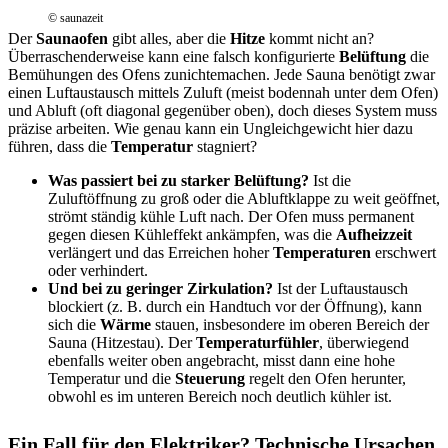
© saunazeit
Der
Saunaofen
gibt alles, aber die
Hitze
kommt nicht an?
Überraschenderweise kann eine falsch konfigurierte
Belüftung
die
Bemühungen des Ofens zunichtemachen. Jede Sauna benötigt zwar
einen Luftaustausch mittels Zuluft (meist bodennah unter dem Ofen)
und Abluft (oft diagonal gegenüber oben), doch dieses System muss
präzise arbeiten. Wie genau kann ein Ungleichgewicht hier dazu
führen, dass die
Temperatur
stagniert?
Was passiert bei zu starker Belüftung?
Ist die
Zuluftöffnung zu groß oder die Abluftklappe zu weit geöffnet,
strömt ständig kühle Luft nach. Der Ofen muss permanent
gegen diesen Kühleffekt ankämpfen, was die
Aufheizzeit
verlängert und das Erreichen hoher
Temperaturen
erschwert
oder verhindert.
Und bei zu geringer Zirkulation?
Ist der Luftaustausch
blockiert (z. B. durch ein Handtuch vor der Öffnung), kann
sich die
Wärme
stauen, insbesondere im oberen Bereich der
Sauna (Hitzestau). Der
Temperaturfühler
, überwiegend
ebenfalls weiter oben angebracht, misst dann eine hohe
Temperatur und die
Steuerung
regelt den Ofen herunter,
obwohl es im unteren Bereich noch deutlich kühler ist.
Ein Fall für den Elektriker? Technische Ursachen