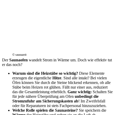
© saunazeit
Der
Saunaofen
wandelt Strom in Wärme um. Doch wie effektiv tut
er das noch?
Warum sind die Heizstäbe so wichtig?
Diese Elemente
erzeugen die eigentliche
Hitze
. Sind alle intakt? Bei vielen
Öfen können Sie durch die Steine blickend erkennen, ob alle
Stäbe beim Heizen rot glühen. Fällt nur einer aus, reduziert
das die Gesamtleistung erheblich.
Ganz wichtig:
Schalten Sie
für jede nähere Überprüfung am Ofen
unbedingt die
Stromzufuhr am Sicherungskasten ab
! Im Zweifelsfall
oder für Reparaturen ist stets Fachpersonal hinzuzuziehen.
Welche Rolle spielen die Saunasteine?
Sie speichern die
Wärme
der Heizstäbe und geben sie an die Luft ab –