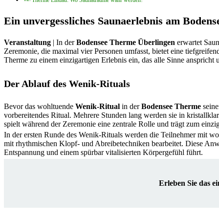
Therme Lindau: Wo Saunaträume wahr werden!
Ein unvergessliches Saunaerlebnis am Bodens
Veranstaltung
| In der
Bodensee Therme Überlingen
erwartet Saun
Zeremonie, die maximal vier Personen umfasst, bietet eine tiefgreife
Therme zu einem einzigartigen Erlebnis ein, das alle Sinne anspricht u
Der Ablauf des Wenik-Rituals
Bevor das wohltuende
Wenik-Ritual
in der
Bodensee Therme
seine
vorbereitendes Ritual. Mehrere Stunden lang werden sie in kristallkl
spielt während der Zeremonie eine zentrale Rolle und trägt zum einzig
In der ersten Runde des Wenik-Rituals werden die Teilnehmer mit 
mit rhythmischen Klopf- und Abreibetechniken bearbeitet. Diese Anw
Entspannung und einem spürbar vitalisierten Körpergefühl führt.
Erleben Sie das e