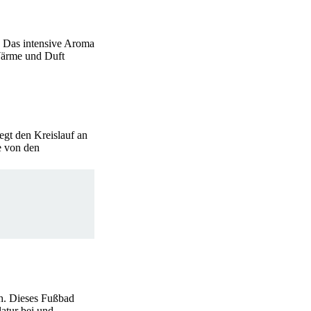
. Das intensive Aroma
Wärme und Duft
egt den Kreislauf an
ie von den
h. Dieses Fußbad
atur bei und