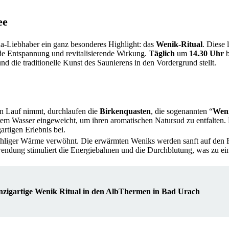
ee
a-Liebhaber ein ganz besonderes Highlight: das
Wenik-Ritual
. Diese 
nde Entspannung und revitalisierende Wirkung.
Täglich
um
14.30 Uhr
b
nd die traditionelle Kunst des Saunierens in den Vordergrund stellt.
n Lauf nimmt, durchlaufen die
Birkenquasten
, die sogenannten “
Wen
arem Wasser eingeweicht, um ihren aromatischen Natursud zu entfalten.
artigen Erlebnis bei.
wohliger Wärme verwöhnt. Die erwärmten Weniks werden sanft auf den 
endung stimuliert die Energiebahnen und die Durchblutung, was zu ein
inzigartige Wenik Ritual in den AlbThermen in Bad Urach