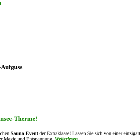
l
-Aufguss
ensee-Therme!
lichen
Sauna-Event
der Extraklasse! Lassen Sie sich von einer einziga
ler Magie und Entspannung.
Weiterlesen…