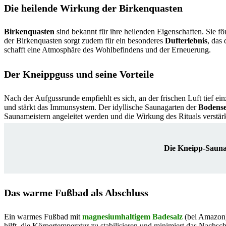
Die heilende Wirkung der Birkenquasten
Birkenquasten
sind bekannt für ihre heilenden Eigenschaften. Sie fö
der Birkenquasten sorgt zudem für ein besonderes
Dufterlebnis
, das
schafft eine Atmosphäre des Wohlbefindens und der Erneuerung.
Der Kneippguss und seine Vorteile
Nach der Aufgussrunde empfiehlt es sich, an der frischen Luft tief e
und stärkt das Immunsystem. Der idyllische Saunagarten der
Bodense
Saunameistern angeleitet werden und die Wirkung des Rituals verstär
Die Kneipp-Sauna
Das warme Fußbad als Abschluss
Ein warmes Fußbad mit
magnesiumhaltigem Badesalz
(bei Amazon)
hilft, die Körpertemperatur zu stabilisieren und minimiert das Nach