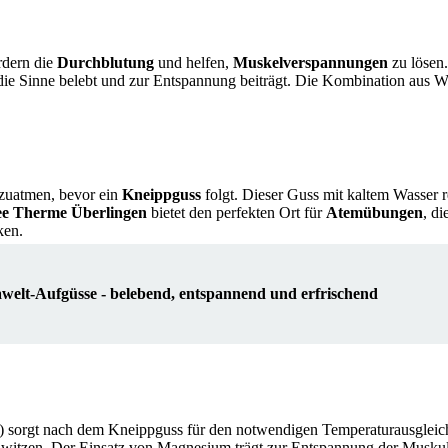
rdern die
Durchblutung
und helfen,
Muskelverspannungen
zu lösen
 die Sinne belebt und zur Entspannung beiträgt. Die Kombination aus 
inzuatmen, bevor ein
Kneippguss
folgt. Dieser Guss mit kaltem Wasser r
e Therme Überlingen
bietet den perfekten Ort für
Atemübungen
, d
ken.
welt-Aufgüsse - belebend, entspannend und erfrischend
 sorgt nach dem Kneippguss für den notwendigen Temperaturausgleic
schwitzen. Der Einsatz von Magnesium trägt zur Entspannung der Muskul