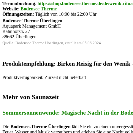
Terminbuchung
:
https://shop.bodensee-therme.de/de/wenik-ritua
Website
:
Bodensee Therme
Öffnungszeiten
: Täglich von 10:00 bis 22:00 Uhr
Bodensee Therme Überlingen
Aquapark Management GmbH
Bahnhofstr. 27
88662 Überlingen
Quelle:
Bodensee Therme Überlingen, erstellt am 05.06.2024
Produktempfehlung: Birken Reisig für den Wenik 
Produktverfügbarkeit: Zurzeit nicht lieferbar!
Mehr von Saunazeit
Sommersonnenwende: Magische Nacht in der Bod
Die
Bodensee-Therme Überlingen
lädt Sie ein zu einem unvergess
Feuer, Wasser und Musik verzaubern und erleben Sie eine Nacht vol