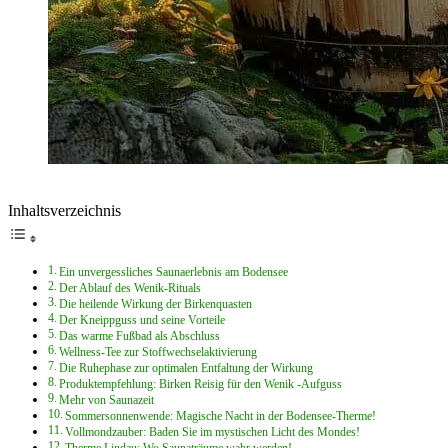
Inhaltsverzeichnis
Ein unvergessliches Saunaerlebnis am Bodensee
Der Ablauf des Wenik-Rituals
Die heilende Wirkung der Birkenquasten
Der Kneippguss und seine Vorteile
Das warme Fußbad als Abschluss
Wellness-Tee zur Stoffwechselaktivierung
Die Ruhephase zur optimalen Entfaltung der Wirkung
Produktempfehlung: Birken Reisig für den Wenik -Aufguss
Mehr von Saunazeit
Sommersonnenwende: Magische Nacht in der Bodensee-Therme!
Vollmondzauber: Baden Sie im mystischen Licht des Mondes!