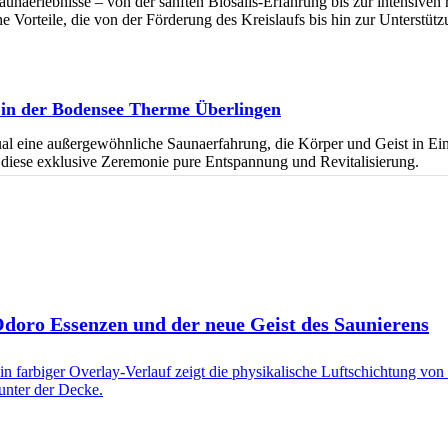
Saunaerlebnisse – von der sanften Biosalis-Erfahrung bis zur intensiven 
e Vorteile, die von der Förderung des Kreislaufs bis hin zur Unterstüt
l in der Bodensee Therme Überlingen
l eine außergewöhnliche Saunaerfahrung, die Körper und Geist in Ein
 diese exklusive Zeremonie pure Entspannung und Revitalisierung.
 Odoro Essenzen und der neue Geist des Saunierens