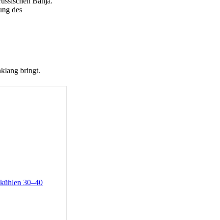
russischen Banja.
zung des
klang bringt.