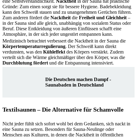
eine Selbstverständlichkeit.
Nacktheit
in der Sauna hat praktische
Gründe: Zum einen sorgt sie für bessere Hygiene. Badebekleidung
kann den Schweiß stauen und zu unangenehmen Gerüchen führen.
Zum anderen fördert die
Nacktheit
die
Freiheit und Gleichheit
–
in der Sauna sind alle gleich, unabhängig von sozialem Status oder
Beruf. Diese Entkleidung von äußeren Einflüssen schafft eine
Atmosphäre, in der sich jeder ungestört entspannen kann.
Medizinisch betrachtet verbessert die Nacktheit in der Sauna die
Körpertemperaturregulierung
. Der Schweiß kann direkt
verdunsten, was den
Kühleffekt
des Körpers verstärkt. Zudem
verteilt sich die Wärme gleichmäßiger über den Körper, was die
Durchblutung fördert
und die Entspannung intensiviert.
Die Deutschen machen Dampf -
Saunabaden in Deutschland
Textilsaunen – Die Alternative für Schamvolle
Nicht jeder fühlt sich sofort wohl bei dem Gedanken, sich nackt in
eine Sauna zu setzen. Besonders für Sauna-Neulinge oder
Menschen aus Kulturen, in denen die Nacktheit in öffentlichen