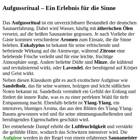
Aufgussritual – Ein Erlebnis für die Sinne
Das
Aufgussritual
ist ein unverzichtbarer Bestandteil der deutschen
Saunaerfahrung. Dabei wird Wasser, häufig mit
ätherischen Ölen
versetzt, auf die heißen Saunasteine gegossen. Je nach Vorliebe der
Gäste kommen verschiedene
Aromen
zum Einsatz, die die Sinne
beleben.
Eukalyptus
ist bekannt für seine erfrischende und
befreiende Wirkung auf die Atemwege, während
Zitrone
eine
belebende Frische verleiht und für eine leichte, fruchtige
Atmosphäre sorgt. Andere beliebte Düfte sind
Minze
, die kühlend
und revitalisierend wirkt, oder
Lavendel
, der beruhigend auf Körper
und Geist wirkt.
Neben diesen Klassikern gibt es auch exotischere Aufgüsse wie
Sandelholz
, das für seine warmen, holzigen und leicht süßlichen
Noten bekannt ist. Sandelholz vermittelt ein Gefühl der Erdung und
fördert die innere Ruhe, was es zu einer perfekten Wahl für tiefe
Entspannung macht. Ebenfalls beliebt ist
Ylang-Ylang
, ein
intensives, blumiges Aroma, das aus den Blüten des Ylang-Ylang-
Baums gewonnen wird und für seine stimmungsaufhellenden und
beruhigenden Eigenschaften geschätzt wird.
Der entstehende Dampf erhöht die
Luftfeuchtigkeit
und verstärkt
die gefühlte Hitze, wodurch das Schwitzen intensiver wird. Die
Aufgüsse
werden in der Regel von einem erfahrenen
Saunameister