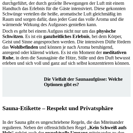
durchgeführt, der durch gezielte Bewegungen der Luft mit einem
Handtuch das Erlebnis für die Gäste intensiviert. Diese gekonnten
Schwünge verteilen die heiße, aromatische Luft gleichmäßig im
Raum und sorgen dafür, dass jeder Gast das volle Aroma und die
wärmende Wirkung des Aufgusses genießen kann.
Doch es geht bei einem Aufguss nicht nur um das
physische
Schwitzen
. Es ist ein
ganzheitliches Erlebnis
, bei dem Körper,
Geist und Sinne angesprochen werden. Die intensiven Düfte fördern
das
Wohlbefinden
und können je nach Aroma beruhigend,
anregend oder klärend wirken. Es ist ein Moment der
meditativen
Ruhe
, in dem die Saunagäste die Hitze, Stille und den Duft bewusst
erleben und sich voll und ganz auf sich selbst konzentrieren können.
Die Vielfalt der Saunaaufgüsse: Welche
Optionen gibt es?
Sauna-Etikette – Respekt und Privatsphäre
In der Sauna gibt es ungeschriebene Regeln, die das Miteinander
regulieren. Neben der offensichtlichen Regel „
Kein Schweiß aufs
Holz
“ gehört auch der
respektvolle Umgang
miteinander zu den