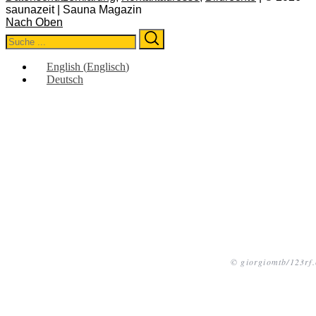
saunazeit | Sauna Magazin
Nach Oben
Search
Search
for:
English
(
Englisch
)
Deutsch
© giorgiomtb/123rf