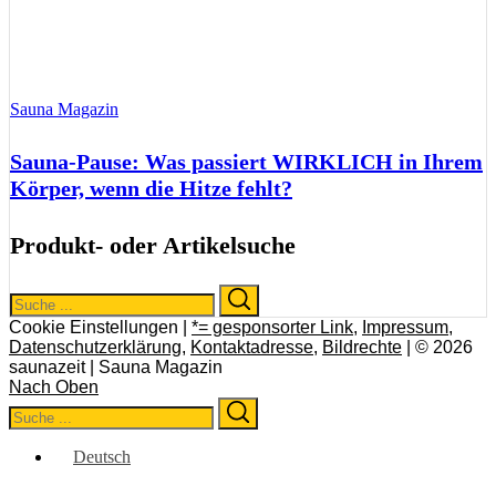
Sauna Magazin
Sauna-Pause: Was passiert WIRKLICH in Ihrem
Körper, wenn die Hitze fehlt?
Produkt- oder Artikelsuche
Search
Search
for:
Cookie Einstellungen |
*= gesponsorter Link
,
Impressum
,
Datenschutzerklärung
,
Kontaktadresse
,
Bildrechte
| © 2026
saunazeit | Sauna Magazin
Nach Oben
Search
Search
for:
Deutsch