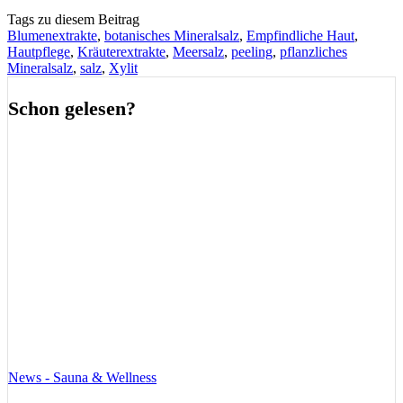
Tags zu diesem Beitrag
Blumenextrakte
,
botanisches Mineralsalz
,
Empfindliche Haut
,
Hautpflege
,
Kräuterextrakte
,
Meersalz
,
peeling
,
pflanzliches
Mineralsalz
,
salz
,
Xylit
Schon gelesen?
News - Sauna & Wellness