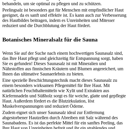
behandeln, um sie optimal zu pflegen und zu schützen.
Peelingsalz ist besonders gut für Menschen mit empfindlicher Haut
geeignet, da es sanft und effektiv ist. Es kann auch zur Verbesserung
des Hautbildes beitragen, indem es Unreinheiten und Mitesser
reduziert und die Durchblutung der Haut fördert.
Botanisches Mineralsalz für die Sauna
Wenn Sie auf der Suche nach einem hochwertigen Saunasalz sind,
das Ihre Haut pflegt und gleichzeitig für Entspannung sorgt, haben
Sie es gefunden! Dieses Saunasalz ist mit Mineralien und
Nährstoffen aus finnischen Kräutern und Blumen angereichert, um
Ihnen das ultimative Saunaerlebnis zu bieten.
Eine spezielle Beschichtungstechnik macht dieses Saunasalz zu
einem besonders wirksamen Pflegemittel für Ihre Haut. Mit
natürlichen Feuchthaltemitteln wie Xylit und Extrakten aus
Kiefernnadeln und Süßholz sorgt es für weiche, glatte und gepflegte
Haut. Außerdem fördert es die Blutzirkulation, löst
Muskelverspannungen und reduziert Ödeme.
Zudem eignet sich unser Saunasalz ideal zur Entfernung
abgestorbener Hautzellen durch Abreiben mit Salz während des
Saunabadens. Es ist das perfekte Mittel für ein sanftes Peeling, das
Ihre Haut von Unreinheiten befreit und ihr ein strahlendes und